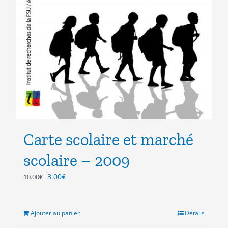
Carte scolaire et marché
scolaire – 2009
Le
Le
3.00
€
10.00
€
prix
prix
initial
actuel
était :
est :
Ajouter au panier
Détails
10.00€.
3.00€.