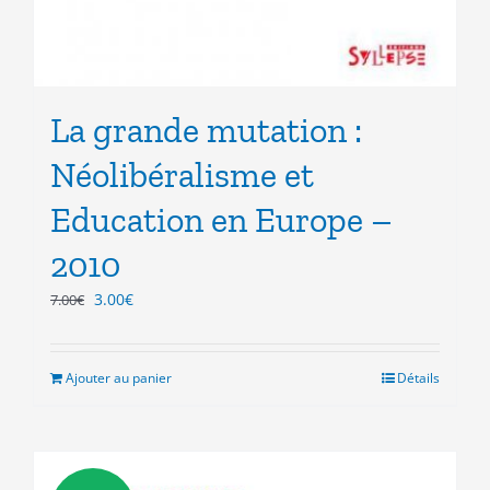
La grande mutation :
Néolibéralisme et
Education en Europe –
2010
Le
Le
3.00
€
7.00
€
prix
prix
initial
actuel
était :
est :
Ajouter au panier
Détails
7.00€.
3.00€.