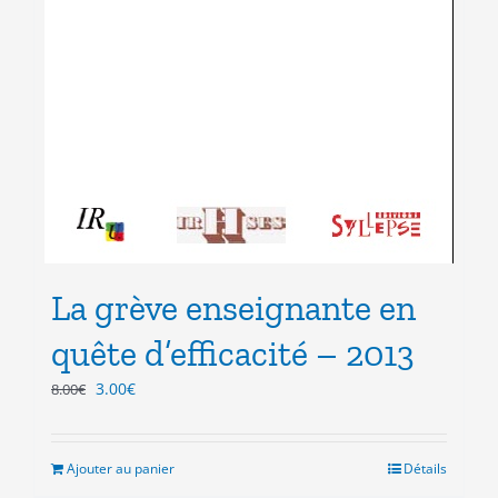
La grève enseignante en
quête d’efficacité – 2013
Le
Le
3.00
€
8.00
€
prix
prix
initial
actuel
était :
est :
Ajouter au panier
Détails
8.00€.
3.00€.