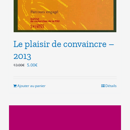
Le plaisir de convaincre –
2013
Le
Le
5.00
€
13.00
€
prix
prix
initial
actuel
était :
est :
Ajouter au panier
Détails
13.00€.
5.00€.