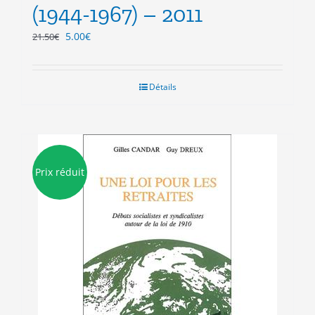
(1944-1967) – 2011
Le
Le
5.00
€
21.50
€
prix
prix
initial
actuel
était :
est :
Détails
21.50€.
5.00€.
Prix réduit