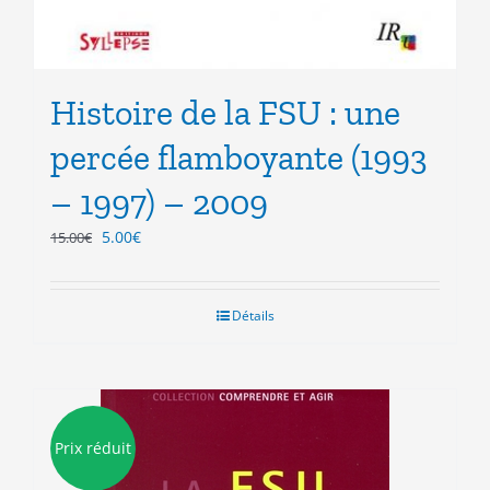
Histoire de la FSU : une
percée flamboyante (1993
– 1997) – 2009
Le
Le
5.00
€
15.00
€
prix
prix
initial
actuel
était :
est :
Détails
15.00€.
5.00€.
Prix réduit