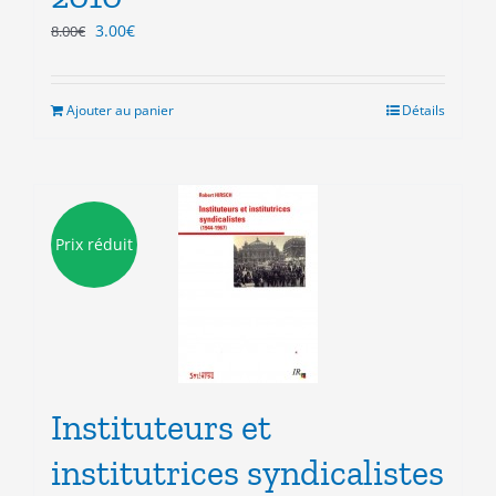
Le
Le
3.00
€
8.00
€
prix
prix
initial
actuel
était :
est :
Ajouter au panier
Détails
8.00€.
3.00€.
Prix réduit
Instituteurs et
institutrices syndicalistes