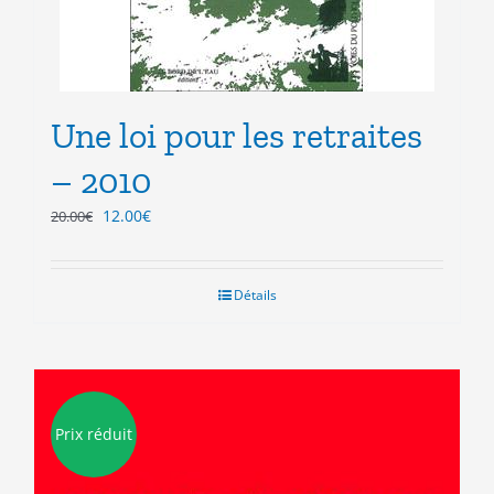
Une loi pour les retraites
– 2010
Le
Le
12.00
€
20.00
€
prix
prix
initial
actuel
était :
est :
Détails
20.00€.
12.00€.
Prix réduit