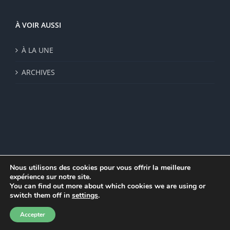
À VOIR AUSSI
À LA UNE
ARCHIVES
Nous utilisons des cookies pour vous offrir la meilleure
expérience sur notre site.
© Institut de recherche de la FSU 2023 | Par
FSU
|
Plan du site
|
You can find out more about which cookies we are using or
Mentions légales
|
Politique de confidentialité
|
CGV
switch them off in
settings
.
Facebook
Accepter