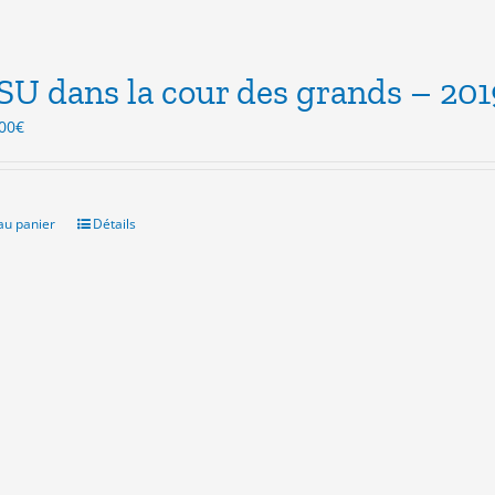
SU dans la cour des grands – 201
Le
00
€
ix
prix
itial
actuel
ait :
est :
.00€.
5.00€.
au panier
Détails