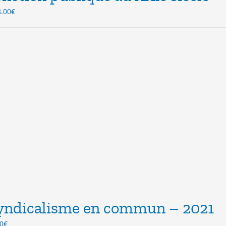
Le
8.00
€
ix
prix
itial
actuel
ait :
est :
.00€.
18.00€.
yndicalisme en commun – 2021
Le
0
€