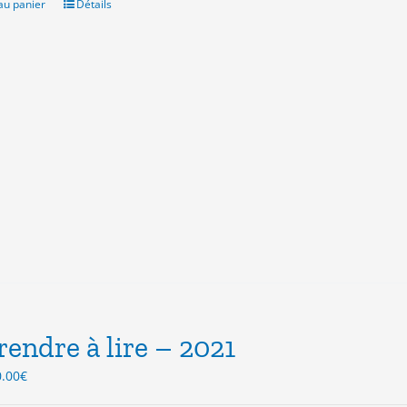
.00€.
15.00€.
au panier
Détails
endre à lire – 2021
Le
0.00
€
ix
prix