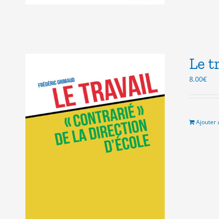
Le t
8.00
€
Ajouter 