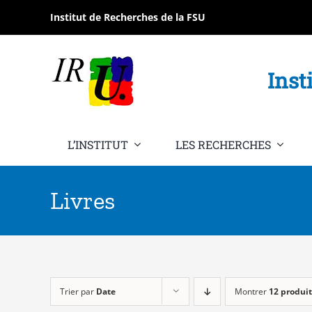
Passer
Institut de Recherches de la FSU
au
contenu
Inst
L’INSTITUT
LES RECHERCHES
Livres
Trier par
Date
Montrer
12 produit