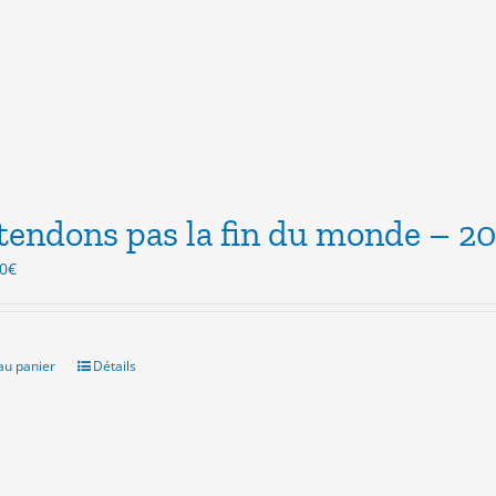
tendons pas la fin du monde – 2
Le
0
€
x
prix
ial
actuel
t :
est :
0€.
5.00€.
au panier
Détails