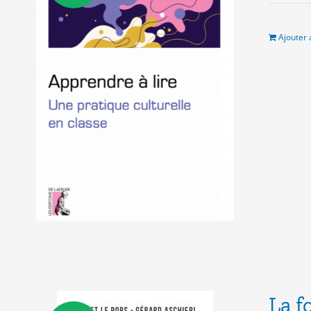
in
ét
16
Ajouter 
La f