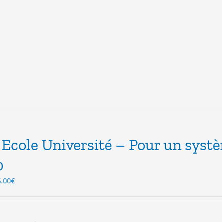
Ecole Université – Pour un syst
0
Le
5.00
€
ix
prix
itial
actuel
ait :
est :