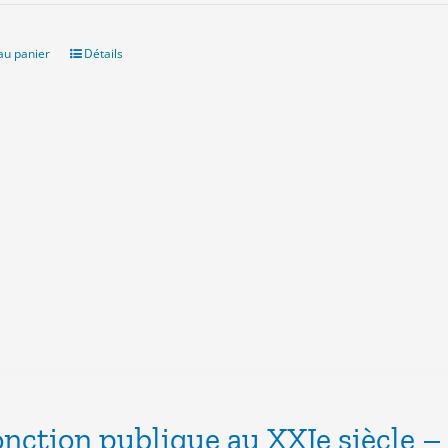
itial
actuel
ait :
est :
.00€.
10.00€.
au panier
Détails
onction publique au XXIe siècle –