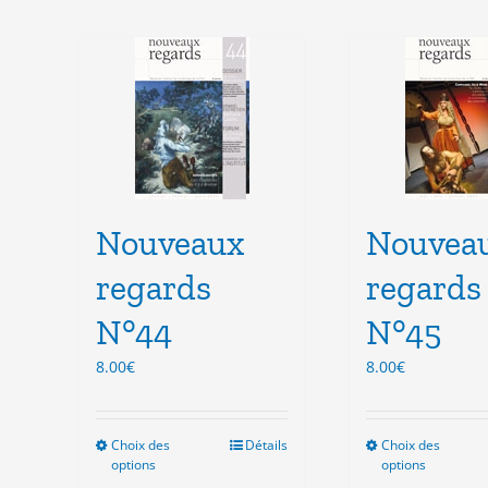
Nouveaux
Nouvea
regards
regards
N°44
N°45
8.00
€
8.00
€
Choix des
Ce
Détails
Choix des
Ce
options
options
produit
pro