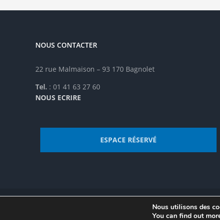
être
êtr
choisies
cho
sur
sur
la
la
NOUS CONTACTER
page
pag
du
du
produit
pro
22 rue Malmaison – 93 170 Bagnolet
Tel.
: 01 41 63 27 60
NOUS ECRIRE
ESPACE RÉSERVÉ
Nous utilisons des coo
© Institut de recherche de la FSU 2023 | Par
FSU
|
Plan du site
You can find out mor