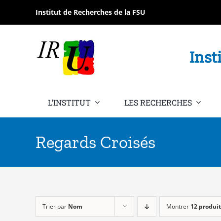
Passer
Institut de Recherches de la FSU
au
contenu
Inst
L’INSTITUT
LES RECHERCHES
Regards Croisés
Trier par
Nom
Montrer
12 produit