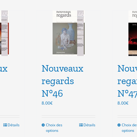
ux
Nouveaux
Nou
regards
rega
N°46
N°4
8.00
€
8.00
€
Détails
Choix des
Ce
Détails
Choix de
options
options
duit
produit