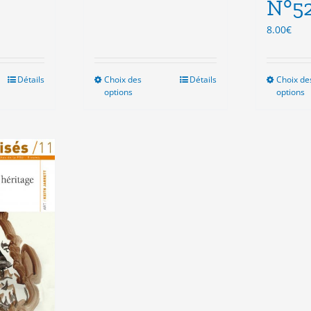
N°5
8.00
€
Détails
Choix des
Ce
Détails
Choix de
options
options
duit
produit
a
sieurs
plusieurs
ations.
variations.
Les
ions
options
vent
peuvent
e
être
isies
choisies
sur
la
e
page
du
duit
produit