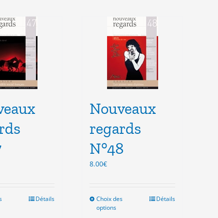
veaux
Nouveaux
rds
regards
7
N°48
8.00
€
s
Ce
Détails
Choix des
Ce
Détails
options
produit
produit