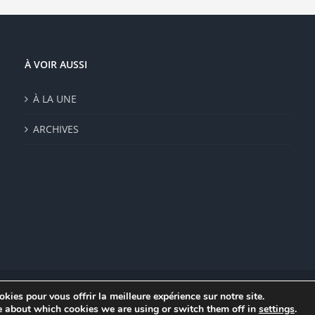
e
isies
e
À VOIR AUSSI
duit
À LA UNE
ARCHIVES
kies pour vous offrir la meilleure expérience sur notre site.
|
Mentions légales
|
Politique de confidentialité
|
CGV
e about which cookies we are using or switch them off in
settings
.