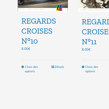
REGARDS
REGAR
CROISES
CROISE
N°10
N°11
8.00
€
8.00
€
Choix des
Ce
Détails
Choix des
Ce
options
options
produit
pro
a
a
plusieurs
plu
variations.
vari
Les
Les
options
opt
peuvent
peu