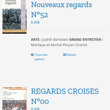
options
Nouveaux regards
peuvent
être
N°52
choisies
8.00
€
sur
la
page
du
ARTS :
Judith Bartolani
GRAND ENTRETIEN :
produit
Monique et Michel Pinçon-Charlot
Choix des
Ce
Détails
options
produit
a
plusieurs
variations.
Les
options
REGARDS CROISES
peuvent
être
N°00
choisies
8.00
€
sur