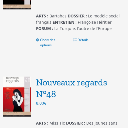
la
page
du
ARTS :
Bartabas
DOSSIER :
Le modèle social
produit
français
ENTRETIEN :
Françoise Héritier
FORUM :
La Turquie, l’autre de l’Europe
Choix des
Ce
Détails
options
produit
a
plusieurs
variations.
Les
options
Nouveaux regards
peuvent
être
N°48
choisies
8.00
€
sur
la
page
du
ARTS :
Miss Tic
DOSSIER :
Des jeunes sans