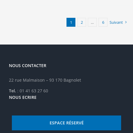
plusieurs
variations.
Les
options
1
2
…
6
Suivant
peuvent
être
choisies
sur
la
page
NOUS CONTACTER
du
produit
22 rue Malmaison – 93 170 Bagnolet
Tel.
: 01 41 63 27 60
NOUS ECRIRE
ESPACE RÉSERVÉ