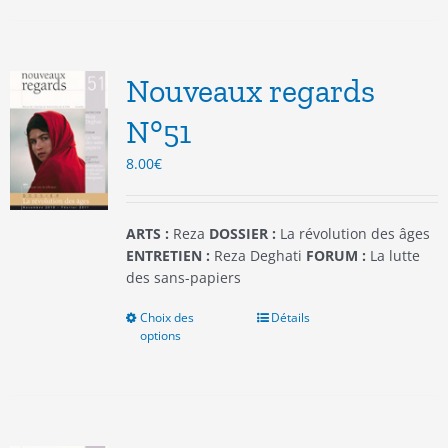
plusieurs
variations.
Les
options
Nouveaux regards
peuvent
être
N°51
choisies
8.00
€
sur
la
page
du
ARTS :
Reza
DOSSIER :
La révolution des âges
produit
ENTRETIEN :
Reza Deghati
FORUM :
La lutte
des sans-papiers
Choix des
Ce
Détails
options
produit
a
plusieurs
variations.
Les