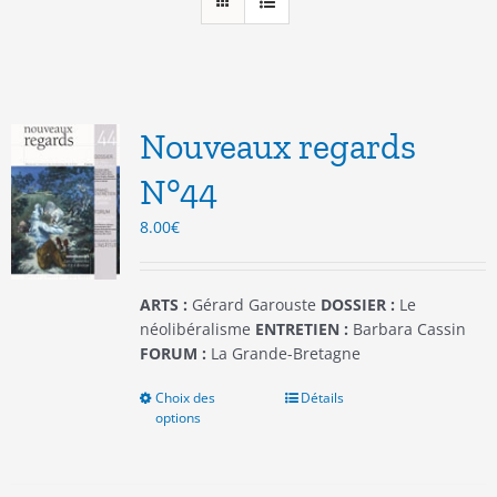
Nouveaux regards
N°44
8.00
€
ARTS :
Gérard Garouste
DOSSIER :
Le
néolibéralisme
ENTRETIEN :
Barbara Cassin
FORUM :
La Grande-Bretagne
Choix des
Ce
Détails
options
produit
a
plusieurs
variations.