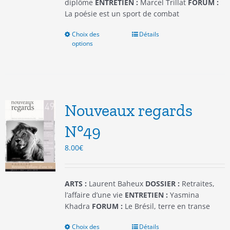
produit
diplôme
ENTRETIEN :
Marcel Trillat
FORUM :
La poésie est un sport de combat
Choix des
Ce
Détails
options
produit
a
plusieurs
variations.
Les
options
Nouveaux regards
peuvent
être
N°49
choisies
8.00
€
sur
la
page
du
ARTS :
Laurent Baheux
DOSSIER :
Retraites,
produit
l’affaire d’une vie
ENTRETIEN :
Yasmina
Khadra
FORUM :
Le Brésil, terre en transe
Choix des
Ce
Détails