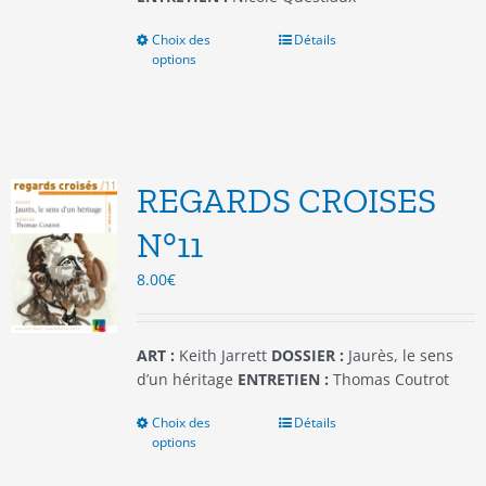
Choix des
Ce
Détails
options
produit
a
plusieurs
variations.
Les
options
REGARDS CROISES
peuvent
être
N°11
choisies
8.00
€
sur
la
page
du
ART :
Keith Jarrett
DOSSIER :
Jaurès, le sens
produit
d’un héritage
ENTRETIEN :
Thomas Coutrot
Choix des
Ce
Détails
options
produit
a