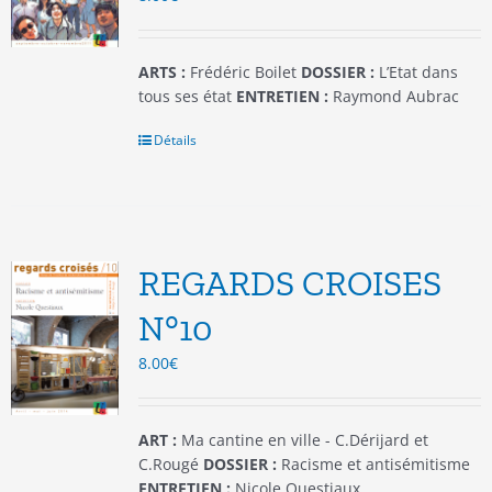
la
page
du
ARTS :
Frédéric Boilet
DOSSIER :
L’Etat dans
produit
tous ses état
ENTRETIEN :
Raymond Aubrac
Détails
REGARDS CROISES
N°10
8.00
€
ART :
Ma cantine en ville - C.Dérijard et
C.Rougé
DOSSIER :
Racisme et antisémitisme
ENTRETIEN :
Nicole Questiaux