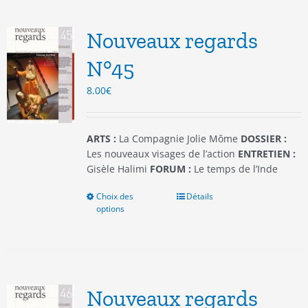
Les
options
Nouveaux regards
peuvent
être
N°45
choisies
8.00
€
sur
la
page
du
ARTS :
La Compagnie Jolie Môme
DOSSIER :
produit
Les nouveaux visages de l’action
ENTRETIEN :
Gisèle Halimi
FORUM :
Le temps de l’Inde
Choix des
Ce
Détails
options
produit
a
plusieurs
variations.
Les
options
Nouveaux regards
peuvent