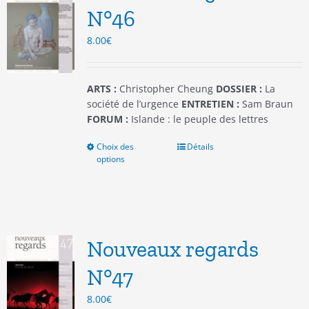
être
N°46
choisies
8.00
€
sur
la
page
du
ARTS :
Christopher Cheung
DOSSIER :
La
produit
société de l’urgence
ENTRETIEN :
Sam Braun
FORUM :
Islande : le peuple des lettres
Choix des
Ce
Détails
options
produit
a
plusieurs
variations.
Les
options
Nouveaux regards
peuvent
être
N°47
choisies
8.00
€
sur