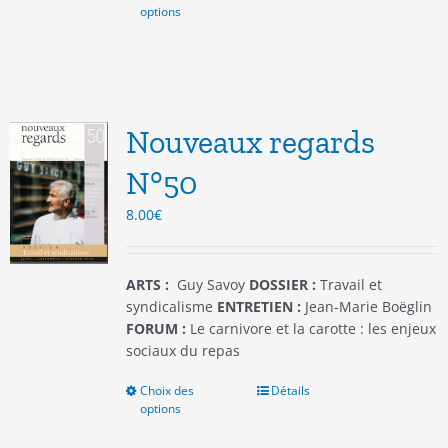
options
produit
a
plusieurs
variations.
Les
options
Nouveaux regards
peuvent
être
N°50
choisies
8.00
€
sur
la
page
du
ARTS :
Guy Savoy
DOSSIER :
Travail et
produit
syndicalisme
ENTRETIEN :
Jean-Marie Boëglin
FORUM :
Le carnivore et la carotte : les enjeux
sociaux du repas
Choix des
Ce
Détails
options
produit
a