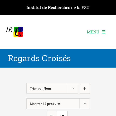
Passer
Institut de Recherches
de la FSU
au
contenu
MENU
L’institut
Regards Croisés
Les recherches
Les publications
Les événements
Trier par
Nom
Montrer
12 produits