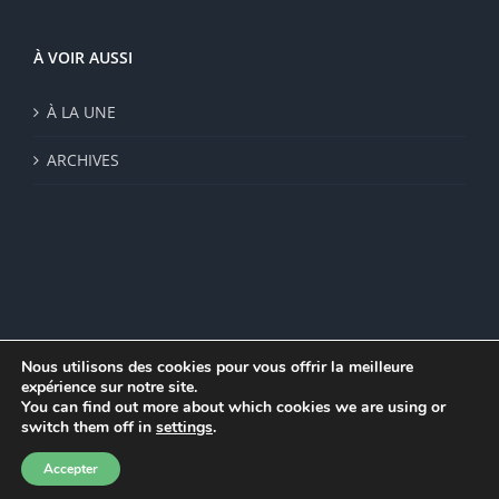
À VOIR AUSSI
À LA UNE
ARCHIVES
Nous utilisons des cookies pour vous offrir la meilleure
expérience sur notre site.
© Institut de recherche de la FSU 2023 | Par
FSU
|
Plan du site
|
You can find out more about which cookies we are using or
Mentions légales
|
Politique de confidentialité
|
CGV
switch them off in
settings
.
Facebook
Accepter