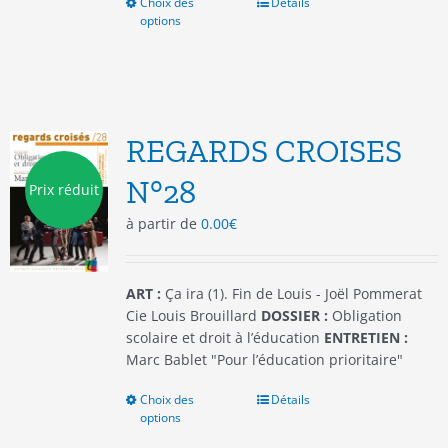
Choix des
Ce
Détails
options
produit
a
plusieurs
variations.
Les
options
REGARDS CROISES
peuvent
être
N°28
Prix réduit
choisies
à partir de
0.00
€
sur
la
page
du
ART :
Ça ira (1). Fin de Louis - Joël Pommerat
produit
Cie Louis Brouillard
DOSSIER :
Obligation
scolaire et droit à l’éducation
ENTRETIEN :
Marc Bablet "Pour l’éducation prioritaire"
Choix des
Ce
Détails
options
produit
a