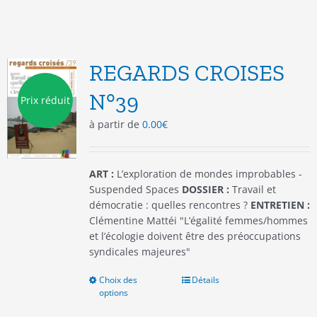
plusieurs
variations.
Les
options
REGARDS CROISES
peuvent
être
N°39
Prix réduit
choisies
à partir de
0.00
€
sur
la
page
du
ART :
L’exploration de mondes improbables -
produit
Suspended Spaces
DOSSIER :
Travail et
démocratie : quelles rencontres ?
ENTRETIEN :
Clémentine Mattéi "L’égalité femmes/hommes
et l’écologie doivent être des préoccupations
syndicales majeures"
Choix des
Ce
Détails
options
produit
a