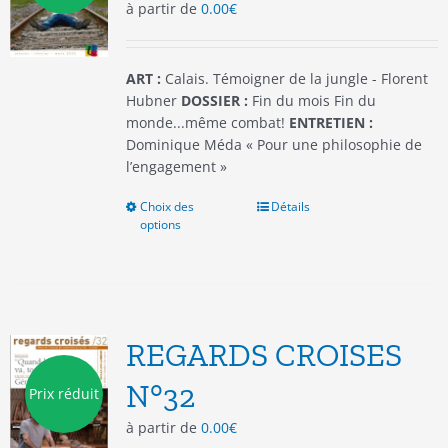
à partir de
0.00
€
sur
la
page
du
ART :
Calais. Témoigner de la jungle - Florent
produit
Hubner
DOSSIER :
Fin du mois Fin du
monde...même combat!
ENTRETIEN :
Dominique Méda « Pour une philosophie de
l’engagement »
Choix des
Ce
Détails
options
produit
a
plusieurs
variations.
Les
options
REGARDS CROISES
peuvent
être
N°32
Prix réduit
choisies
à partir de
0.00
€
sur