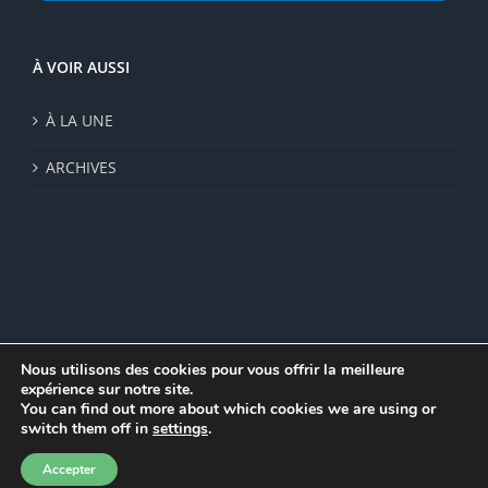
À VOIR AUSSI
À LA UNE
ARCHIVES
Nous utilisons des cookies pour vous offrir la meilleure
expérience sur notre site.
© Institut de recherche de la FSU 2023 | Par
FSU
|
Plan du site
|
You can find out more about which cookies we are using or
Mentions légales
|
Politique de confidentialité
|
CGV
switch them off in
settings
.
Facebook
Accepter