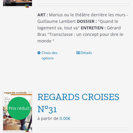
la
page
du
ART :
Marius ou le théâtre derrière les murs -
produit
Guillaume Lambert
DOSSIER :
"Quand le
logement va, tout va"
ENTRETIEN :
Gérard
Bras "Transclasse : un concept pour dire le
monde "
Choix des
Ce
Détails
options
produit
a
plusieurs
variations.
Les
options
REGARDS CROISES
peuvent
être
N°31
Prix réduit
choisies
à partir de
0.00
€
sur
la
page