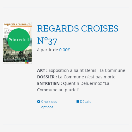
plusieurs
variations.
Les
options
REGARDS CROISES
peuvent
être
N°37
Prix réduit
choisies
à partir de
0.00
€
sur
la
page
du
ART :
Exposition à Saint-Denis - la Commune
produit
DOSSIER :
La Commune n’est pas morte
ENTRETIEN :
Quentin Deluermoz "La
Commune au pluriel"
Choix des
Ce
Détails
options
produit
a
plusieurs
variations.