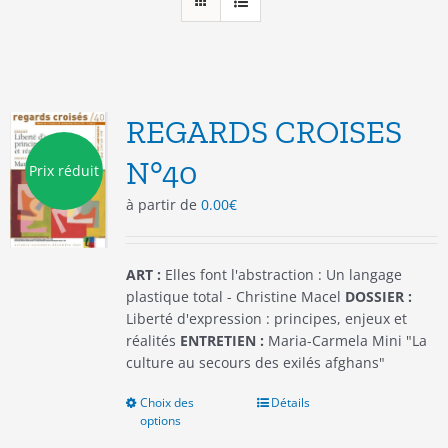
REGARDS CROISES
N°40
Prix réduit
à partir de
0.00
€
ART :
Elles font l'abstraction : Un langage
plastique total - Christine Macel
DOSSIER :
Liberté d'expression : principes, enjeux et
réalités
ENTRETIEN :
Maria-Carmela Mini "La
culture au secours des exilés afghans"
Choix des
Ce
Détails
options
produit
a