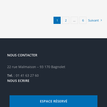
plusieurs
variations.
Les
options
1
2
…
6
Suivant
peuvent
être
choisies
sur
la
page
NOUS CONTACTER
du
produit
22 rue Malmaison – 93 170 Bagnolet
Tel.
: 01 41 63 27 60
NOUS ECRIRE
ESPACE RÉSERVÉ