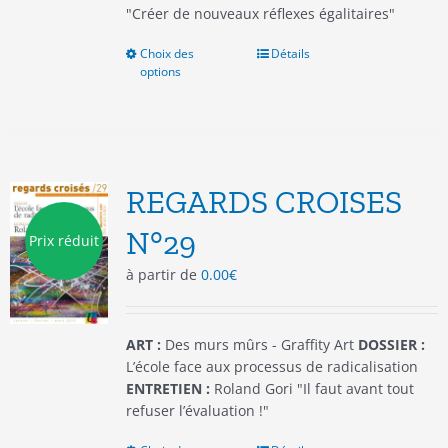
"Créer de nouveaux réflexes égalitaires"
Choix des
Ce
Détails
options
produit
a
plusieurs
variations.
Les
options
REGARDS CROISES
peuvent
être
N°29
Prix réduit
choisies
à partir de
0.00
€
sur
la
page
du
ART :
Des murs mûrs - Graffity Art
DOSSIER :
produit
L’école face aux processus de radicalisation
ENTRETIEN :
Roland Gori "Il faut avant tout
refuser l’évaluation !"