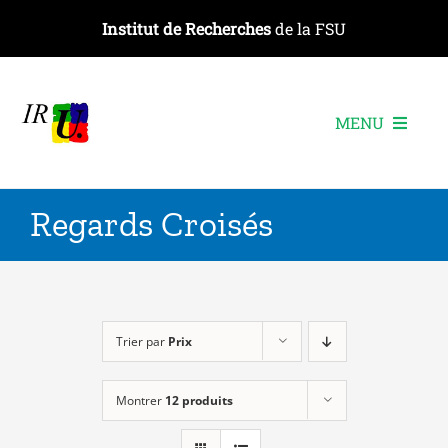
Passer
Institut de Recherches
de la FSU
au
contenu
MENU
L’institut
Regards Croisés
Les recherches
Les publications
Les événements
Trier par
Prix
Montrer
12 produits