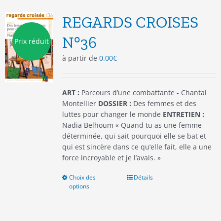
Les
options
REGARDS CROISES
peuvent
être
N°36
Prix réduit
choisies
à partir de
0.00
€
sur
la
page
du
ART :
Parcours d’une combattante - Chantal
produit
Montellier
DOSSIER :
Des femmes et des
luttes pour changer le monde
ENTRETIEN :
Nadia Belhoum « Quand tu as une femme
déterminée, qui sait pourquoi elle se bat et
qui est sincère dans ce qu’elle fait, elle a une
force incroyable et je l’avais. »
Choix des
Ce
Détails
options
produit
a
plusieurs