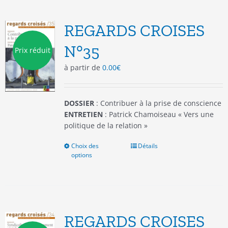
variations.
Les
options
REGARDS CROISES
peuvent
être
N°35
Prix réduit
choisies
à partir de
0.00
€
sur
la
page
du
DOSSIER
: Contribuer à la prise de conscience
produit
ENTRETIEN
: Patrick Chamoiseau « Vers une
politique de la relation »
Choix des
Ce
Détails
options
produit
a
plusieurs
variations.
Les
options
REGARDS CROISES
peuvent