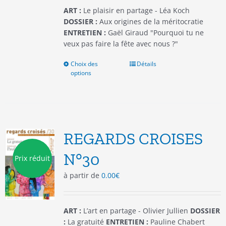
du
ART :
Le plaisir en partage - Léa Koch
produit
DOSSIER :
Aux origines de la méritocratie
ENTRETIEN :
Gaël Giraud "Pourquoi tu ne
veux pas faire la fête avec nous ?"
Choix des
Ce
Détails
options
produit
a
plusieurs
variations.
Les
options
REGARDS CROISES
peuvent
être
N°30
Prix réduit
choisies
à partir de
0.00
€
sur
la
page
du
ART :
L’art en partage - Olivier Jullien
DOSSIER
produit
:
La gratuité
ENTRETIEN :
Pauline Chabert