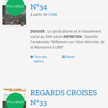
être
N°34
Prix réduit
choisies
à partir de
0.00
€
sur
la
page
du
DOSSIER
: Le syndicalisme et le mouvement
produit
social au XXIè siècle
ENTRETIEN
: Danielle
Tartakovsky "Réflexions sur l'état détricoté, de
la Résistance à LRM"
Choix des
Ce
Détails
options
produit
a
plusieurs
variations.
Les
options
REGARDS CROISES
peuvent
être
N°33
Prix réduit
choisies