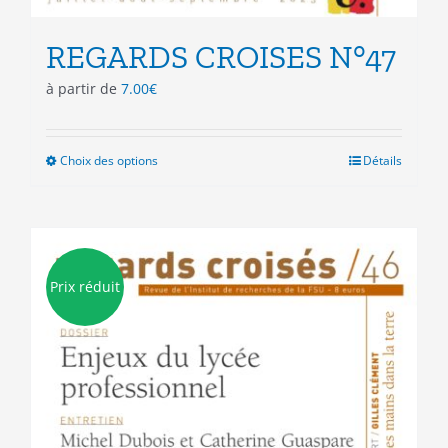
REGARDS CROISES N°47
à partir de
7.00
€
Choix des options
Ce
Détails
produit
a
plusieurs
variations.
Les
Prix réduit
options
peuvent
être
choisies
sur
la
page
du