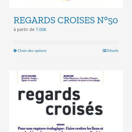
REGARDS CROISES N°50
à partir de
7.00
€
Choix des options
Ce
Détails
produit
a
plusieurs
variations.
Les
options
peuvent
être
choisies
sur
la
page