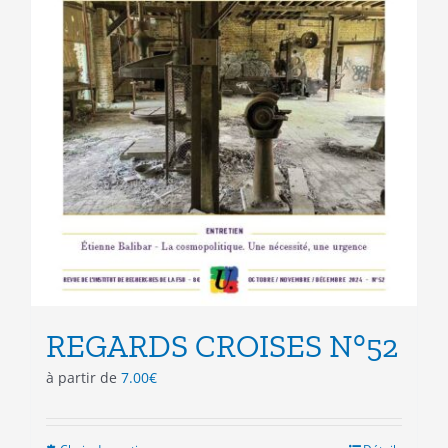
REGARDS CROISES N°52
à partir de
7.00
€