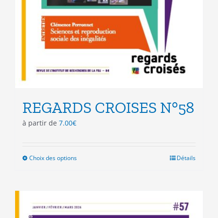
REGARDS CROISES N°58
à partir de
7.00
€
Choix des options
Ce
Détails
produit
a
plusieurs
variations.
Les