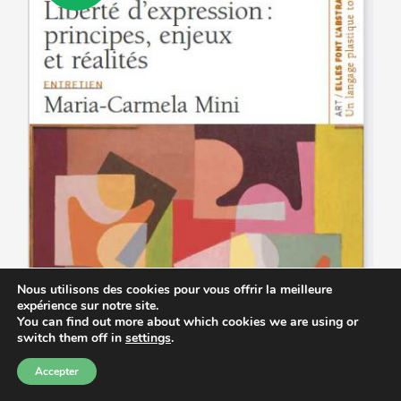
peuvent
être
choisies
sur
la
page
du
produit
Nous utilisons des cookies pour vous offrir la meilleure
expérience sur notre site.
You can find out more about which cookies we are using or
switch them off in
settings
.
Accepter