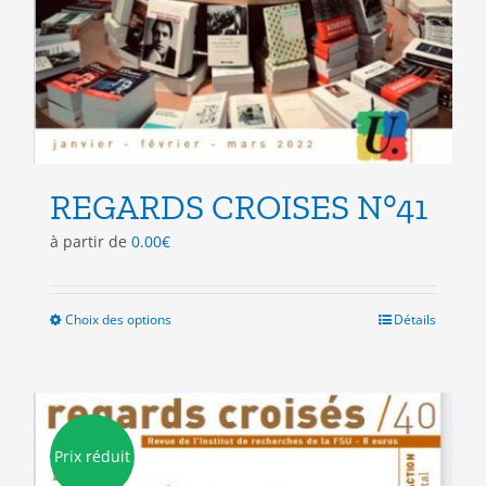
REGARDS CROISES N°41
à partir de
0.00
€
Choix des options
Ce
Détails
produit
a
plusieurs
variations.
Les
Prix réduit
options