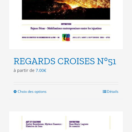
REGARDS CROISES N°51
à partir de
7.00
€
Choix des options
Ce
Détails
produit
a
plusieurs
variations.
Les
options