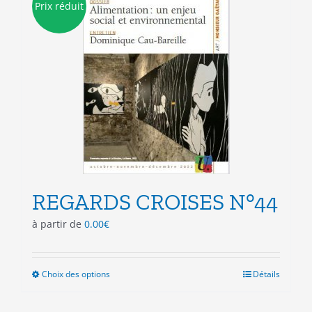
Prix réduit
options
peuvent
être
choisies
sur
la
page
du
produit
REGARDS CROISES N°44
à partir de
0.00
€
Choix des options
Ce
Détails
produit
a