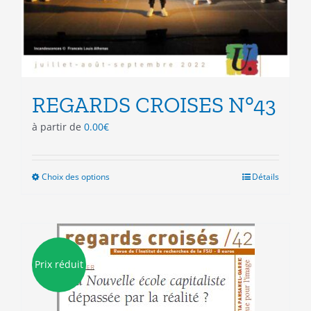
REGARDS CROISES N°43
à partir de
0.00
€
Choix des options
Ce
Détails
produit
a
plusieurs
variations.
Les
Prix réduit
options
peuvent
être