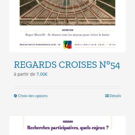
REGARDS CROISES N°54
à partir de
7.00
€
Choix des options
Ce
Détails
produit
a
plusieurs
variations.
Les