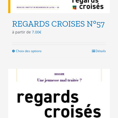
REGARDS CROISES N°57
à partir de
7.00
€
Choix des options
Ce
Détails
produit
a
plusieurs
variations.
Les
options
peuvent
être
choisies
sur
la