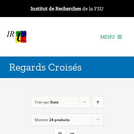
Passer
Institut de Recherches
de la FSU
au
contenu
MENU
L’institut
Regards Croisés
Les recherches
Les publications
Les événements
Trier par
Date
Montrer
24 produits