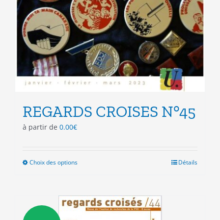
REGARDS CROISES N°45
à partir de
0.00
€
Choix des options
Ce
Détails
produit
a
plusieurs
variations.
Les