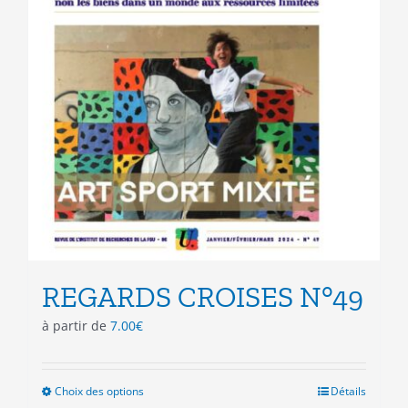
du
produit
REGARDS CROISES N°49
à partir de
7.00
€
Choix des options
Ce
Détails