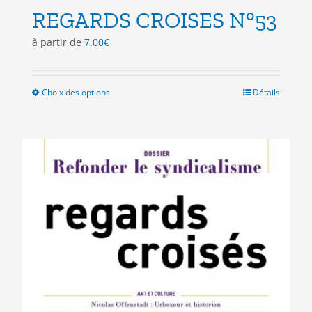
REGARDS CROISES N°53
à partir de
7.00
€
Choix des options
Ce
Détails
produit
a
plusieurs
variations.
Les
options
peuvent
être
choisies
sur
la
page
du
produit