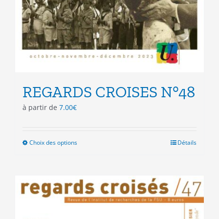
REGARDS CROISES N°48
à partir de
7.00
€
Choix des options
Ce
Détails
produit
a
plusieurs
variations.
Les
options
peuvent