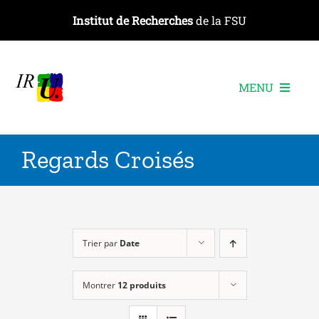
Passer
Institut de Recherches
de la FSU
au
contenu
MENU
L’institut
Regards Croisés
Les recherches
Les publications
Les événements
Trier par
Date
Montrer
12 produits