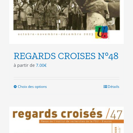
REGARDS CROISES N°48
à partir de
7.00
€
Choix des options
Ce
Détails
produit
a
plusieurs
variations.
Les
options
peuvent