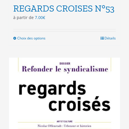
REGARDS CROISES N°53
à partir de
7.00
€
Choix des options
Ce
Détails
produit
a
plusieurs
variations.
Les
options
peuvent
être
choisies
sur
la
page
du
produit