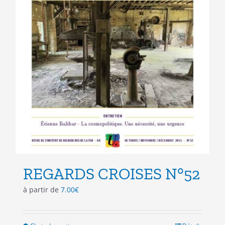
REGARDS CROISES N°52
à partir de
7.00
€