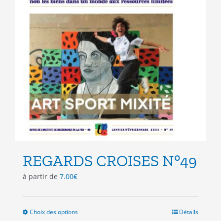
du
produit
REGARDS CROISES N°49
à partir de
7.00
€
Choix des options
Ce
Détails