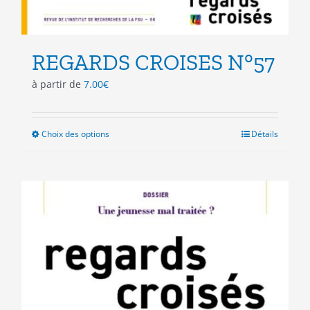
REGARDS CROISES N°57
à partir de
7.00
€
Choix des options
Ce
Détails
produit
a
plusieurs
variations.
Les
options
peuvent
être
choisies
sur
la