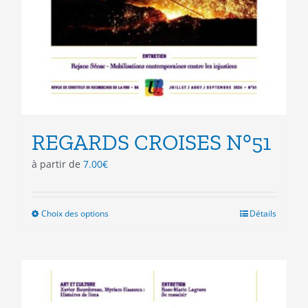
REGARDS CROISES N°51
à partir de
7.00
€
Choix des options
Ce
Détails
produit
a
plusieurs
variations.
Les
options