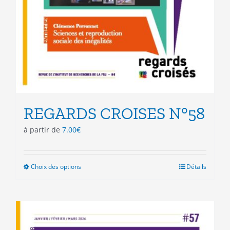
REGARDS CROISES N°58
à partir de
7.00
€
Choix des options
Ce
Détails
produit
a
plusieurs
variations.
Les