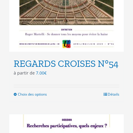
REGARDS CROISES N°54
à partir de
7.00
€
Choix des options
Ce
Détails
produit
a
plusieurs
variations.
Les