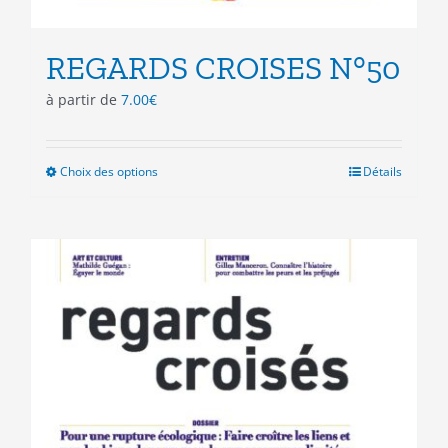
REGARDS CROISES N°50
à partir de
7.00
€
Choix des options
Ce
Détails
produit
a
plusieurs
variations.
Les
options
peuvent
être
choisies
sur
la
page