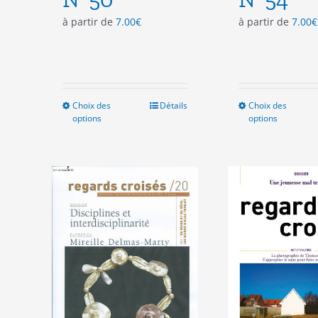
à partir de
7.00
€
à partir de
7.00
€
Choix des
Ce
Détails
Choix des
Ce
options
options
produit
pro
a
a
plusieurs
plu
variations.
vari
Les
Les
options
opt
peuvent
peu
être
êtr
choisies
cho
sur
sur
la
la
page
pag
du
du