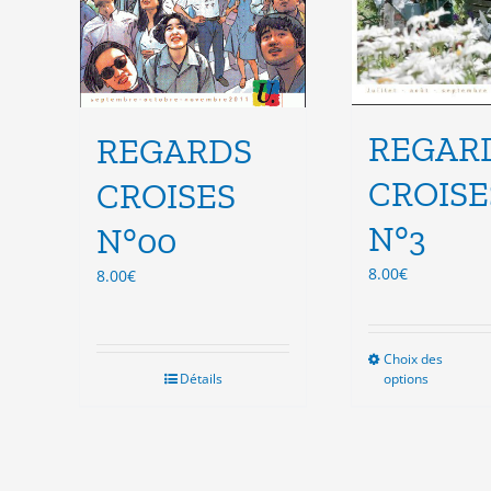
du
du
produit
pro
REGAR
REGARDS
CROISE
CROISES
N°3
N°00
8.00
€
8.00
€
Choix des
Ce
Détails
options
pro
a
plu
vari
Les