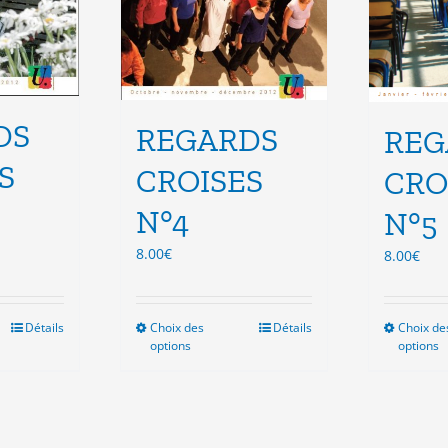
du
duit
produit
DS
REGARDS
REG
S
CROISES
CRO
N°4
N°5
8.00
€
8.00
€
Détails
Choix des
Ce
Détails
Choix de
options
options
duit
produit
a
sieurs
plusieurs
ations.
variations.
Les