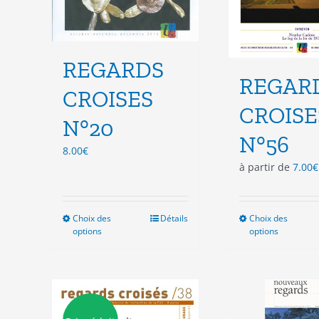
produit
pro
REGARDS
REGAR
CROISES
CROISE
N°20
N°56
8.00
€
à partir de
7.00
€
Choix des
Ce
Détails
Choix des
Ce
options
options
produit
pro
a
a
plusieurs
plu
variations.
vari
Les
Les
options
opt