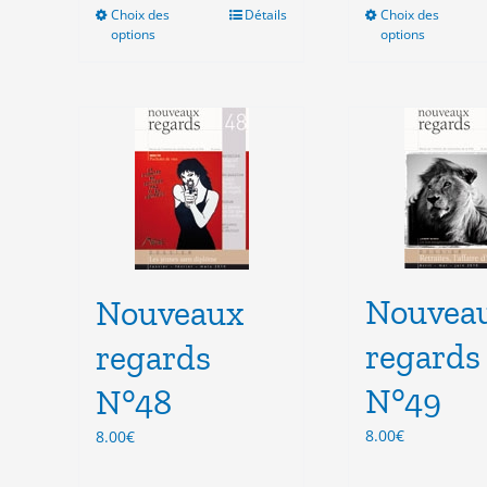
Choix des
Ce
Détails
Choix des
Ce
options
options
produit
pro
a
a
plusieurs
plu
variations.
vari
Les
Les
options
opt
peuvent
peu
être
êtr
choisies
cho
sur
sur
la
la
Nouvea
Nouveaux
page
pag
du
du
regards
regards
produit
pro
N°49
N°48
8.00
€
8.00
€