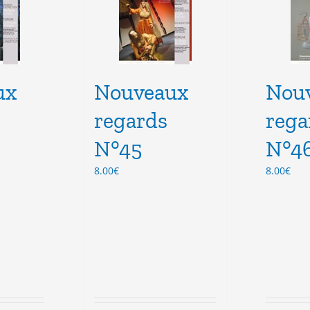
vent
peuvent
e
être
isies
choisies
sur
la
ux
e
Nouveaux
page
Nou
du
regards
rega
duit
produit
N°45
N°4
8.00
€
8.00
€