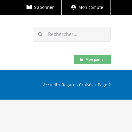
S’abonner
Mon compte
Rechercher:
Mon panier
Accueil
»
Regards Croisés
»
Page 2