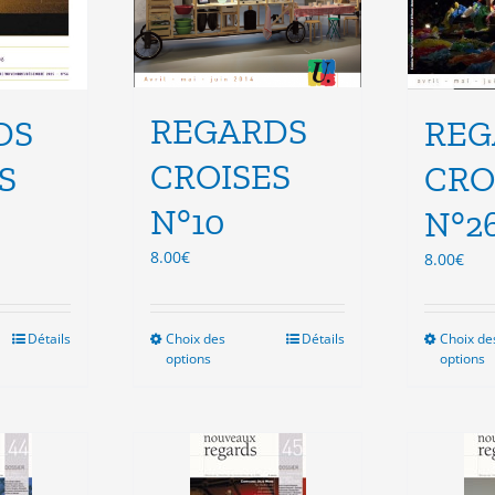
duit
produit
REGARDS
DS
REG
CROISES
S
CRO
N°10
N°2
8.00
€
8.00
€
Détails
Choix des
Ce
Détails
Choix de
options
options
duit
produit
a
sieurs
plusieurs
ations.
variations.
Les
ions
options