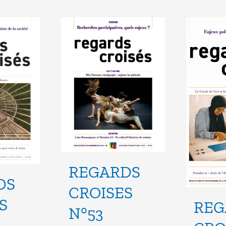
REGARDS
DS
CROISES
S
REG
N°53