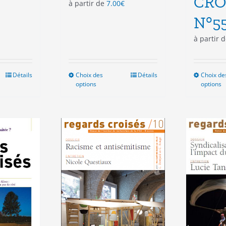
CRO
à partir de
7.00
€
N°5
à partir 
Détails
Choix des
Ce
Détails
Choix de
options
options
duit
produit
a
sieurs
plusieurs
ations.
variations.
Les
ions
options
vent
peuvent
e
être
isies
choisies
sur
la
e
page
du