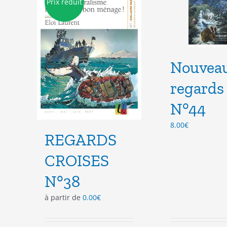
Prix réduit
peuvent
peu
être
êtr
choisies
cho
sur
sur
la
la
page
Nouvea
pag
du
du
regards
produit
pro
N°44
8.00
€
REGARDS
CROISES
N°38
à partir de
0.00
€