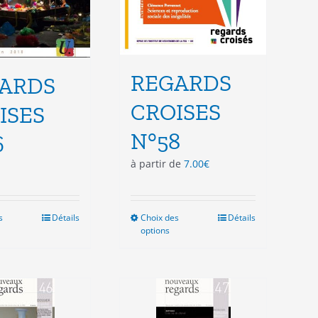
produit
produit
REGARDS
ARDS
CROISES
ISES
N°58
6
à partir de
7.00
€
s
Ce
Détails
Choix des
Ce
Détails
options
produit
produit
a
a
plusieurs
plusieurs
variations.
variations.
Les
Les
options
options