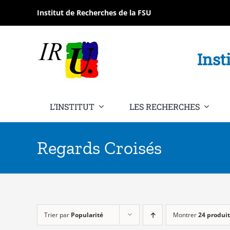
Passer
Institut de Recherches de la FSU
au
contenu
Inst
L’INSTITUT
LES RECHERCHES
Regards Croisés
Trier par
Popularité
Montrer
24 produit