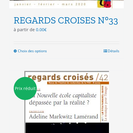
REGARDS CROISES N°33
à partir de
0.00
€
Choix des options
Ce
Détails
produit
a
plusieurs
variations.
Les
Prix réduit
options
peuvent
être
choisies
sur
la
page