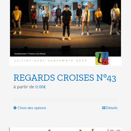
REGARDS CROISES N°43
à partir de
0.00
€
Choix des options
Ce
Détails
produit
a
plusieurs