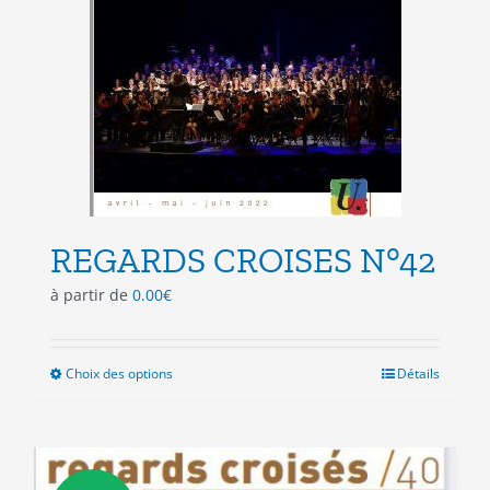
du
produit
REGARDS CROISES N°42
à partir de
0.00
€
Choix des options
Ce
Détails
produit
a
plusieurs
variations.