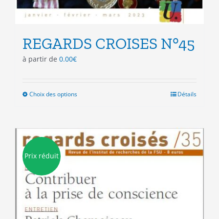
REGARDS CROISES N°45
à partir de
0.00
€
Choix des options
Ce
Détails
produit
a
plusieurs
variations.
Les
Prix réduit
options
peuvent
être
choisies
sur
la