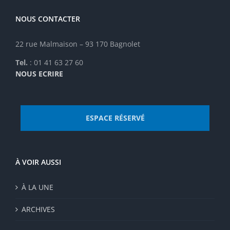
sur
la
NOUS CONTACTER
page
du
22 rue Malmaison – 93 170 Bagnolet
produit
Tel.
: 01 41 63 27 60
NOUS ECRIRE
ESPACE RÉSERVÉ
À VOIR AUSSI
À LA UNE
ARCHIVES