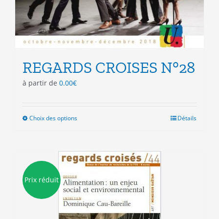
REGARDS CROISES N°28
à partir de
0.00
€
Choix des options
Ce
Détails
produit
a
plusieurs
variations.
Les
Prix réduit
options
peuvent
être
choisies