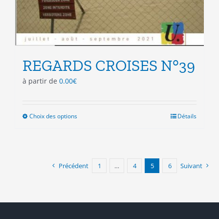
REGARDS CROISES N°39
à partir de
0.00
€
Choix des options
Ce
Détails
produit
a
plusieurs
variations.
Précédent
1
…
4
5
6
Suivant
Les
options
peuvent
être
choisies