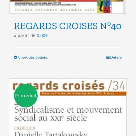
REGARDS CROISES N°40
à partir de
0.00
€
Choix des options
Ce
Détails
produit
a
plusieurs
variations.
Les
Prix réduit
options
peuvent
être
choisies
sur
la