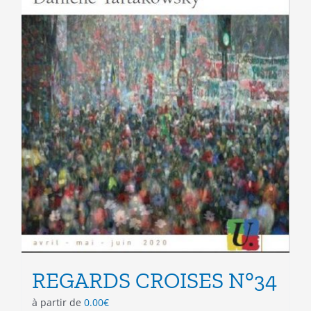
page
du
produit
REGARDS CROISES N°34
à partir de
0.00
€