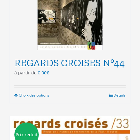
sur
la
page
du
produit
REGARDS CROISES N°44
à partir de
0.00
€
Choix des options
Ce
Détails
produit
a
plusieurs
variations.
Les
Prix réduit
options