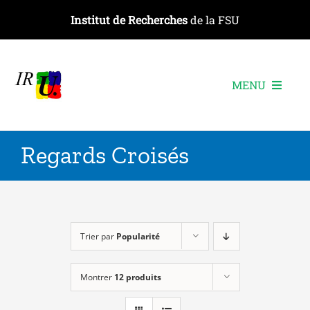
Passer
Institut de Recherches
de la FSU
au
contenu
MENU
L’institut
Regards Croisés
Les recherches
Les publications
Les événements
Trier par
Popularité
Montrer
12 produits