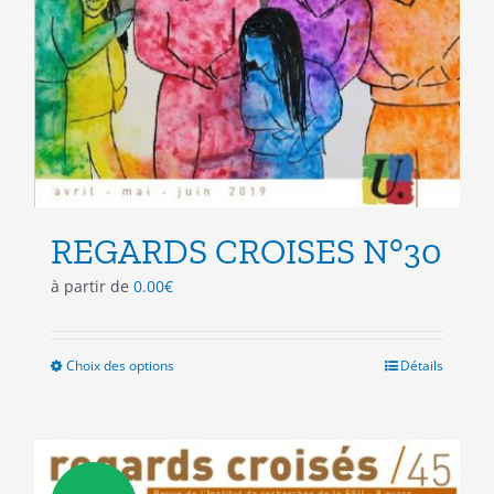
REGARDS CROISES N°30
à partir de
0.00
€
Choix des options
Ce
Détails
produit
a
plusieurs
variations.
Les