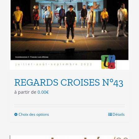
REGARDS CROISES N°43
à partir de
0.00
€
Choix des options
Ce
Détails
produit
a
plusieurs