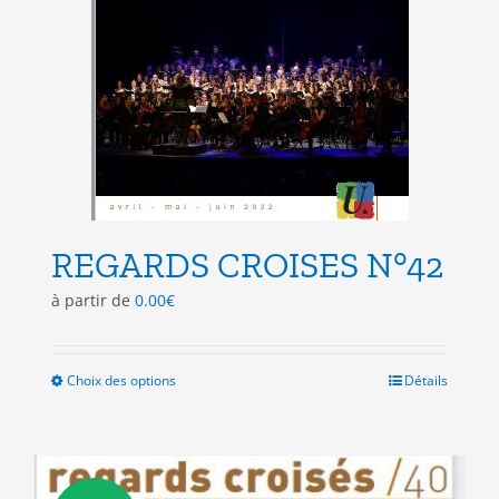
du
produit
REGARDS CROISES N°42
à partir de
0.00
€
Choix des options
Ce
Détails
produit
a
plusieurs
variations.