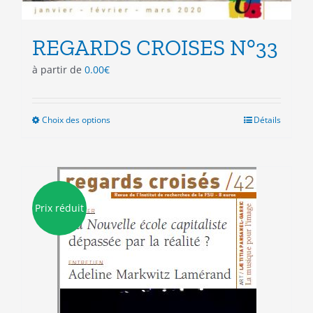
REGARDS CROISES N°33
à partir de
0.00
€
Choix des options
Ce
Détails
produit
a
plusieurs
variations.
Les
Prix réduit
options
peuvent
être
choisies
sur
la
page