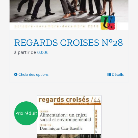
REGARDS CROISES N°28
à partir de
0.00
€
Choix des options
Ce
Détails
produit
a
plusieurs
variations.
Les
Prix réduit
options
peuvent
être
choisies