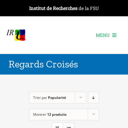
Passer
Institut de Recherches
de la FSU
au
contenu
MENU
L’institut
Regards Croisés
Les recherches
Les publications
Les événements
Trier par
Popularité
Montrer
12 produits