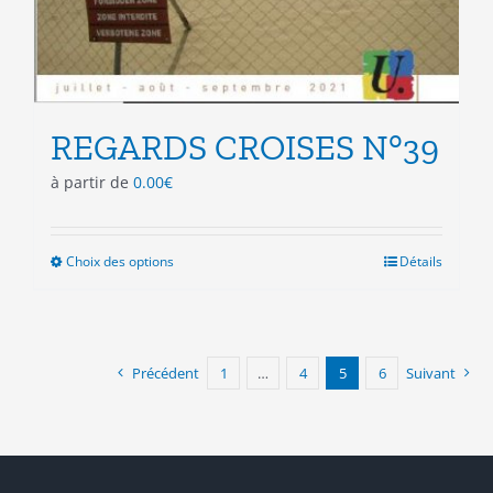
REGARDS CROISES N°39
à partir de
0.00
€
Choix des options
Ce
Détails
produit
a
plusieurs
variations.
Précédent
1
…
4
5
6
Suivant
Les
options
peuvent
être
choisies