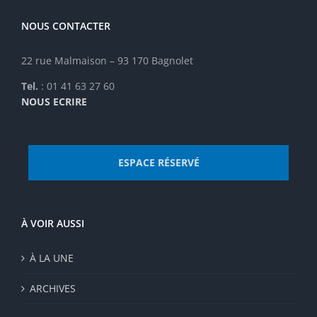
sur
la
NOUS CONTACTER
page
du
22 rue Malmaison – 93 170 Bagnolet
produit
Tel.
: 01 41 63 27 60
NOUS ECRIRE
ESPACE RÉSERVÉ
À VOIR AUSSI
À LA UNE
ARCHIVES