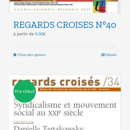
REGARDS CROISES N°40
à partir de
0.00
€
Choix des options
Ce
Détails
produit
a
plusieurs
variations.
Les
Prix réduit
options
peuvent
être
choisies
sur
la