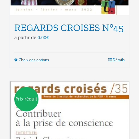
REGARDS CROISES N°45
à partir de
0.00
€
Choix des options
Ce
Détails
produit
a
plusieurs
variations.
Les
Prix réduit
options
peuvent
être
choisies
sur
la