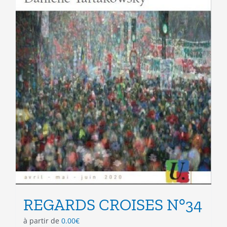
page
du
produit
REGARDS CROISES N°34
à partir de
0.00
€