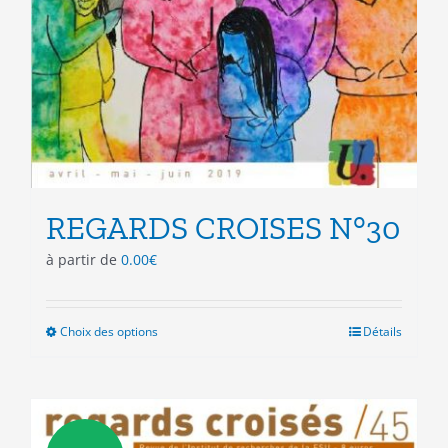
REGARDS CROISES N°30
à partir de
0.00
€
Choix des options
Ce
Détails
produit
a
plusieurs
variations.
Les