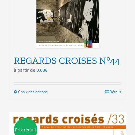
sur
la
page
du
produit
REGARDS CROISES N°44
à partir de
0.00
€
Choix des options
Ce
Détails
produit
a
plusieurs
variations.
Les
Prix réduit
options