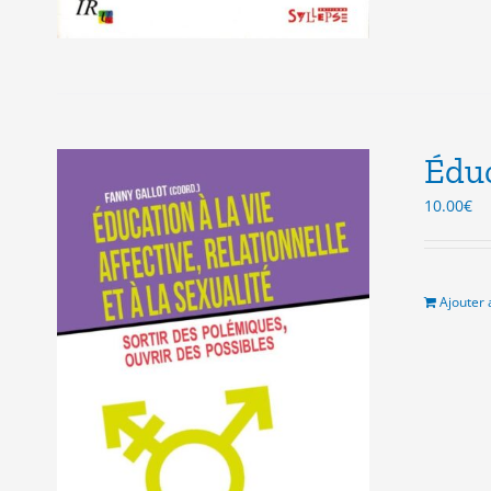
Éduc
10.00
€
Ajouter 