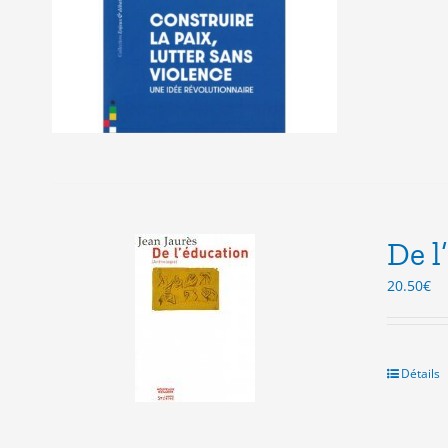
De l
20.50
€
Détails