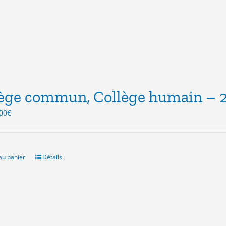
ège commun, Collège humain – 
Le
00
€
ix
prix
itial
actuel
ait :
est :
.00€.
5.00€.
au panier
Détails