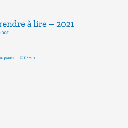
endre à lire – 2021
Le
0.00
€
ix
prix
itial
actuel
ait :
est :
.00€.
10.00€.
au panier
Détails