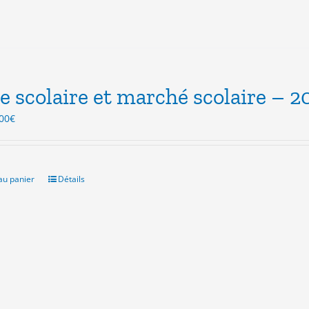
e scolaire et marché scolaire – 2
Le
00
€
ix
prix
itial
actuel
ait :
est :
.00€.
3.00€.
au panier
Détails