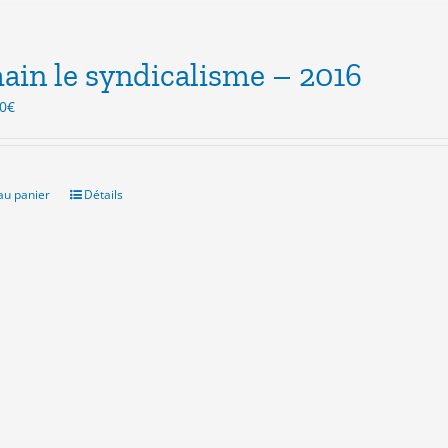
in le syndicalisme – 2016
Le
0
€
x
prix
ial
actuel
t :
est :
0€.
3.00€.
au panier
Détails