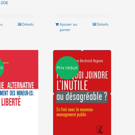
Le
.00
€
ix
prix
tial
actuel
it :
est :
au
Détails
Ajouter au
Détails
.00€.
15.00€.
panier
it
Prix réduit