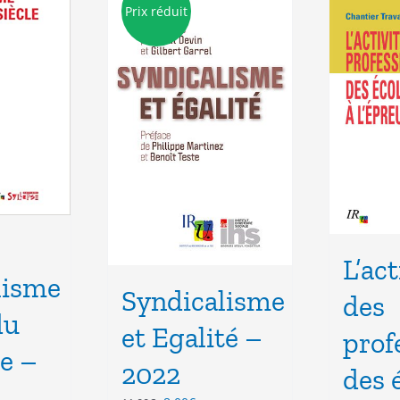
Prix réduit
L’act
lisme
Syndicalisme
des
du
et Egalité –
prof
le –
2022
des 