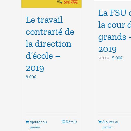
La FSU 
Le travail
la cour 
contrarié de
grands 
la direction
2019
d’école –
Le
Le
5.00
€
20.00
€
prix
prix
2019
initial
actu
était :
est :
8.00
€
20.00€.
5.00
Ajouter au
Détails
Ajouter au
panier
panier