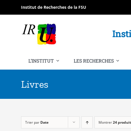
Passer
Institut de Recherches de la FSU
au
contenu
Inst
L’INSTITUT
LES RECHERCHES
Livres
Trier par
Date
Montrer
24 produit