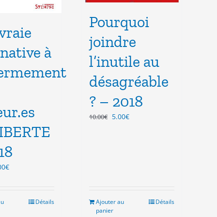
Pourquoi
vraie
joindre
rnative à
l’inutile au
fermement
désagréable
? – 2018
ur.es
Le
Le
5.00
€
10.00
€
prix
prix
LIBERTE
initial
actuel
18
était :
est :
10.00€.
5.00€.
Le
00
€
ix
prix
tial
actuel
it :
est :
au
Détails
Ajouter au
Détails
.00€.
3.00€.
panier