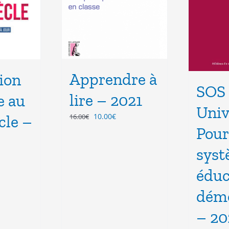
Apprendre à
ion
SOS 
lire – 2021
e au
Univ
Le
Le
10.00
€
16.00
€
cle –
prix
prix
Pour
initial
actuel
était :
est :
sys
16.00€.
10.00€.
x
éduc
uel
démo
 :
00€.
– 20