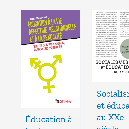
Sociali
et éduc
au XXe
Éducation à
siècle –