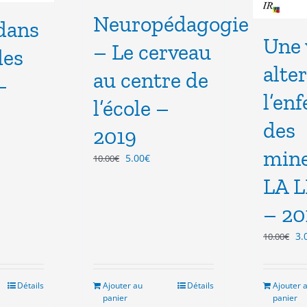
Neuropédagogie
dans
Une 
– Le cerveau
des
alte
au centre de
–
l’en
l’école –
des
2019
mine
Le
Le
5.00
€
10.00
€
el
prix
prix
LA 
initial
actuel
€.
était :
est :
– 20
10.00€.
5.00€.
Le
3.
10.00
€
pr
ini
éta
Détails
Ajouter au
Détails
Ajouter 
10
panier
panier