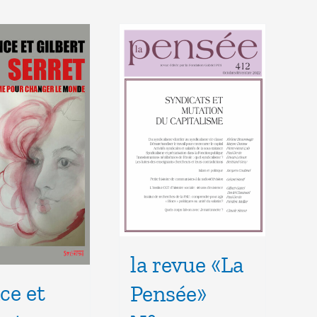
la revue «La
ce et
Pensée»