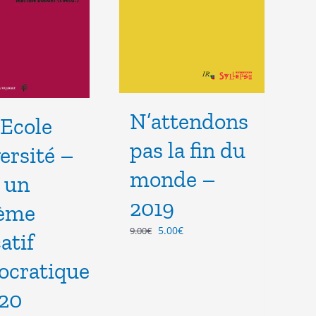
N’attendons
Ecole
pas la fin du
ersité –
monde –
 un
2019
tème
Le
Le
5.00
€
9.00
€
atif
prix
prix
initial
actuel
cratique
était :
est :
9.00€.
5.00€.
20