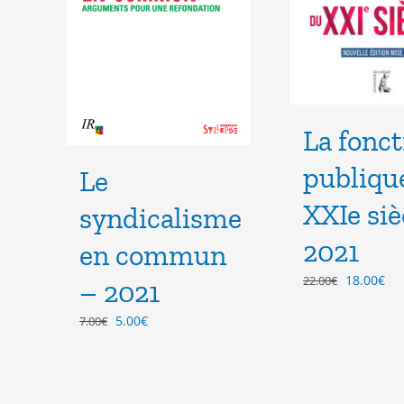
La fonct
publiqu
Le
XXIe siè
syndicalisme
2021
en commun
Le
Le
18.00
€
22.00
€
– 2021
prix
pri
initial
act
Le
Le
5.00
€
7.00
€
était :
est
prix
prix
22.00€.
18.
initial
actuel
était :
est :
7.00€.
5.00€.