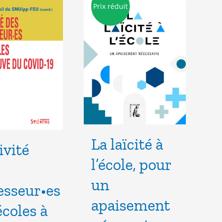
Prix réduit
La laïcité à
ivité
l’école, pour
un
esseur•es
apaisement
écoles à