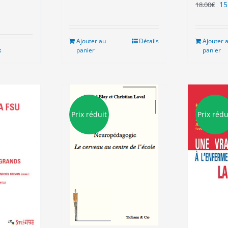
Le
15
18.00
€
pr
ini
éta
Ajouter au
Détails
Ajouter 
18
s
panier
panier
Prix réduit
Prix rédu