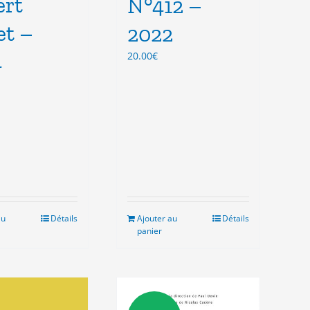
ert
N°412 –
et –
2022
4
20.00
€
au
Détails
Ajouter au
Détails
panier