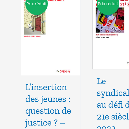
Prix réduit
Prix réduit
Le
L’insertion
syndica
des jeunes :
au défi 
question de
21e sièc
justice ? –
2022