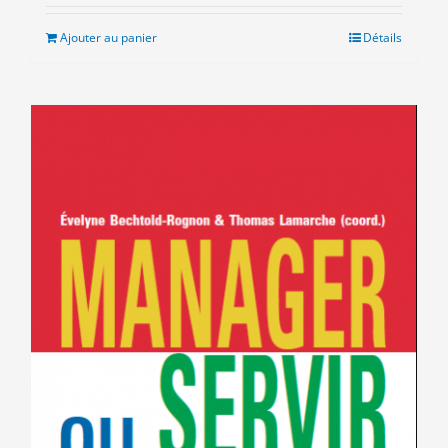
initial
actuel
était :
est :
Ajouter au panier
Détails
8.00€.
3.00€.