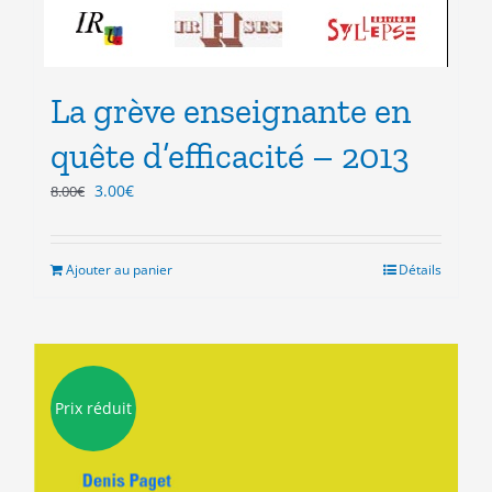
La grève enseignante en
quête d’efficacité – 2013
Le
Le
3.00
€
8.00
€
prix
prix
initial
actuel
était :
est :
Ajouter au panier
Détails
8.00€.
3.00€.
Prix réduit