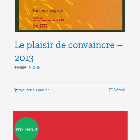
Le plaisir de convaincre –
2013
Le
Le
5.00
€
13.00
€
prix
prix
initial
actuel
était :
est :
Ajouter au panier
Détails
13.00€.
5.00€.
Prix réduit