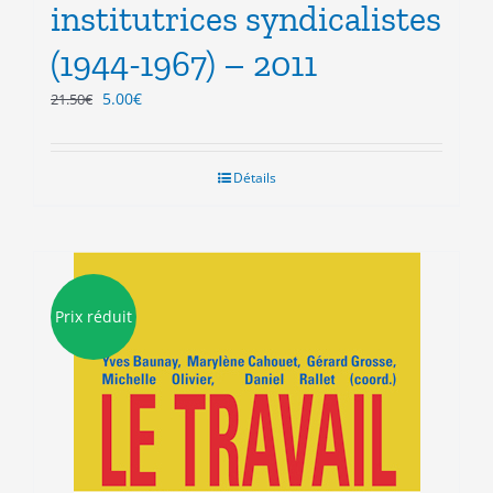
institutrices syndicalistes
(1944-1967) – 2011
Le
Le
5.00
€
21.50
€
prix
prix
initial
actuel
était :
est :
Détails
21.50€.
5.00€.
Prix réduit