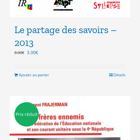
Le partage des savoirs –
2013
Le
Le
3.00
€
8.00
€
prix
prix
initial
actuel
était :
est :
Ajouter au panier
Détails
8.00€.
3.00€.
Prix réduit