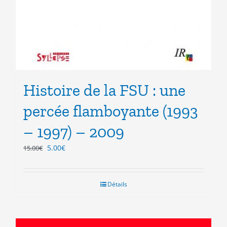
Histoire de la FSU : une
percée flamboyante (1993
– 1997) – 2009
Le
Le
5.00
€
15.00
€
prix
prix
initial
actuel
était :
est :
Détails
15.00€.
5.00€.