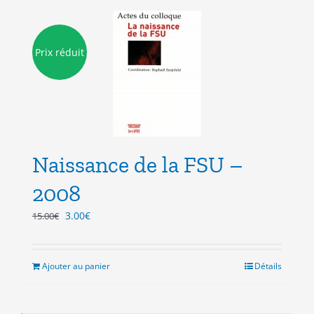
Prix réduit
Naissance de la FSU –
2008
Le
Le
3.00
€
15.00
€
prix
prix
initial
actuel
était :
est :
Ajouter au panier
Détails
15.00€.
3.00€.