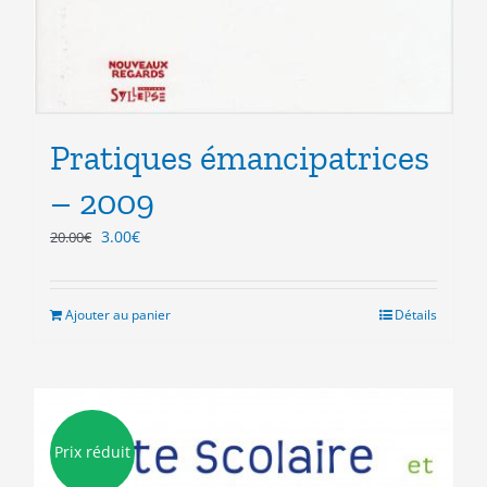
Pratiques émancipatrices
– 2009
Le
Le
3.00
€
20.00
€
prix
prix
initial
actuel
était :
est :
Ajouter au panier
Détails
20.00€.
3.00€.
Prix réduit