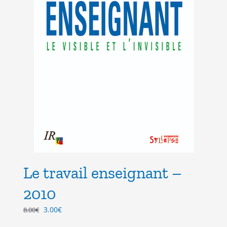
Le travail enseignant –
2010
Le
Le
3.00
€
8.00
€
prix
prix