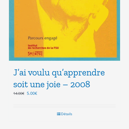
J’ai voulu qu’apprendre
soit une joie – 2008
Le
Le
5.00
€
14.00
€
prix
prix
initial
actuel
était :
est :
Détails
14.00€.
5.00€.