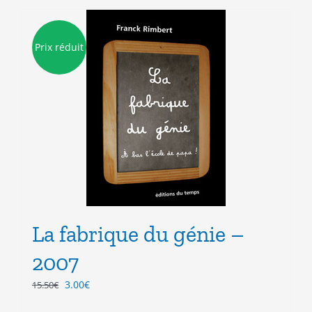
Prix réduit
La fabrique du génie –
2007
Le
Le
3.00
€
15.50
€
prix
prix