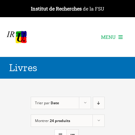
Passer
Institut de Recherches
de la FSU
au
contenu
MENU
L’institut
Livres
Les recherches
Les publications
Les événements
Trier par
Date
Montrer
24 produits