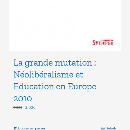
La grande mutation :
Néolibéralisme et
Education en Europe –
2010
Le
Le
3.00
€
7.00
€
prix
prix
initial
actuel
était :
est :
Ajouter au panier
Détails