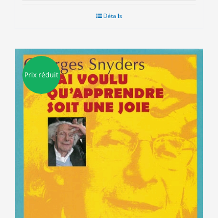
initial
actuel
était :
est :
Détails
15.50€.
3.00€.
Prix réduit