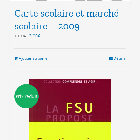
Carte scolaire et marché
scolaire – 2009
Le
Le
3.00
€
10.00
€
prix
prix
initial
actuel
était :
est :
Ajouter au panier
Détails
10.00€.
3.00€.
Prix réduit