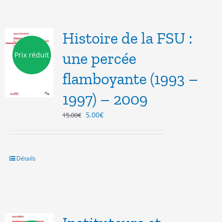
Histoire de la FSU :
une percée
Prix réduit
flamboyante (1993 –
1997) – 2009
Le
Le
5.00
€
15.00
€
prix
prix
initial
actuel
était :
est :
15.00€.
5.00€.
Détails