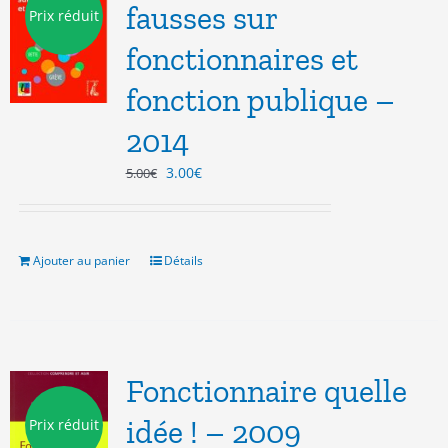
fausses sur
Prix réduit
fonctionnaires et
fonction publique –
2014
Le
Le
3.00
€
5.00
€
prix
prix
initial
actuel
était :
est :
5.00€.
3.00€.
Ajouter au panier
Détails
Fonctionnaire quelle
idée ! – 2009
Prix réduit