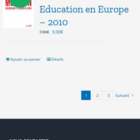
Education en Europe
– 2010
Le
Le
3.00
€
7.00
€
prix
prix
initial
actuel
était :
est :
7.00€.
3.00€.
Ajouter au panier
Détails
1
2
3
Suivant