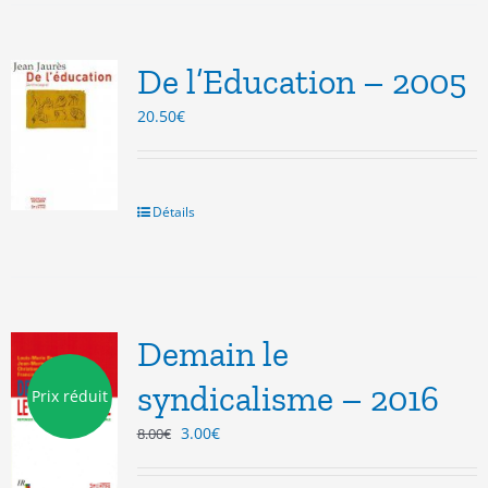
De l’Education – 2005
20.50
€
Détails
Demain le
syndicalisme – 2016
Prix réduit
Le
Le
3.00
€
8.00
€
prix
prix
initial
actuel