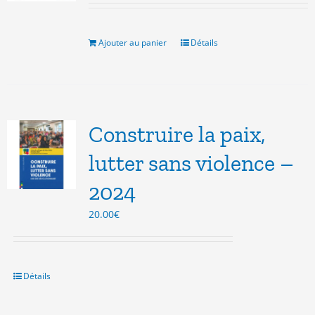
initial
actuel
était :
est :
10.00€.
5.00€.
Ajouter au panier
Détails
Construire la paix,
lutter sans violence –
2024
20.00
€
Détails