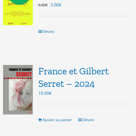
Le
Le
3.00
€
6.00
€
prix
prix
initial
actuel
était :
est :
6.00€.
3.00€.
Détails
France et Gilbert
Serret – 2024
10.00
€
Ajouter au panier
Détails