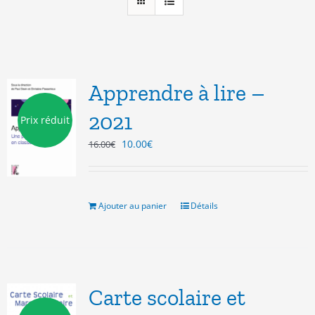
Apprendre à lire –
2021
Prix réduit
Le
Le
10.00
€
16.00
€
prix
prix
initial
actuel
était :
est :
16.00€.
10.00€.
Ajouter au panier
Détails
Carte scolaire et