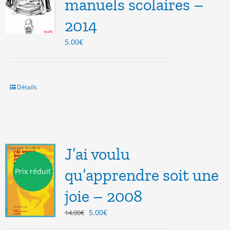
manuels scolaires –
2014
5.00
€
Détails
J’ai voulu
qu’apprendre soit une
Prix réduit
joie – 2008
Le
Le
5.00
€
14.00
€
prix
prix