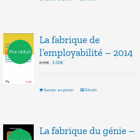
La fabrique de
l’employabilité – 2014
Prix réduit
Le
Le
3.00
€
8.00
€
prix
prix
initial
actuel
était :
est :
8.00€.
3.00€.
Ajouter au panier
Détails
La fabrique du génie –