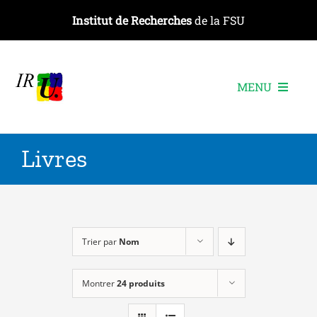
Passer
Institut de Recherches
de la FSU
au
contenu
MENU
L’institut
Livres
Les recherches
Les publications
Les événements
Trier par
Nom
Montrer
24 produits