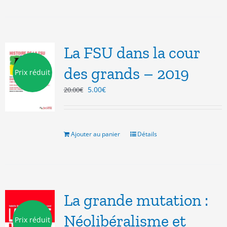
La FSU dans la cour
des grands – 2019
Prix réduit
Le
Le
5.00
€
20.00
€
prix
prix
initial
actuel
était :
est :
20.00€.
5.00€.
Ajouter au panier
Détails
La grande mutation :
Néolibéralisme et
Prix réduit