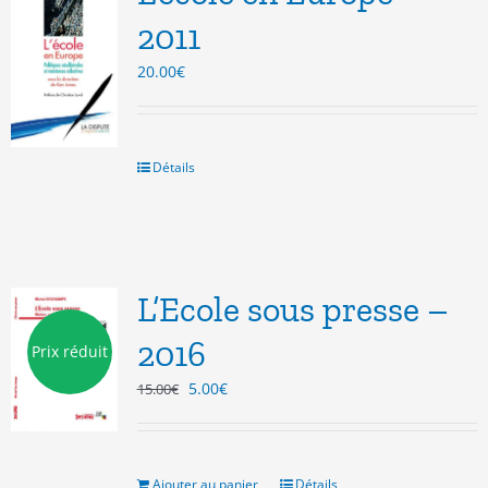
2011
20.00
€
Détails
L’Ecole sous presse –
2016
Prix réduit
Le
Le
5.00
€
15.00
€
prix
prix
initial
actuel
était :
est :
15.00€.
5.00€.
Ajouter au panier
Détails