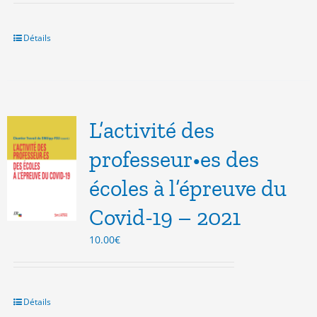
initial
actuel
était :
est :
14.00€.
5.00€.
Détails
L’activité des
professeur•es des
écoles à l’épreuve du
Covid-19 – 2021
10.00
€
Détails