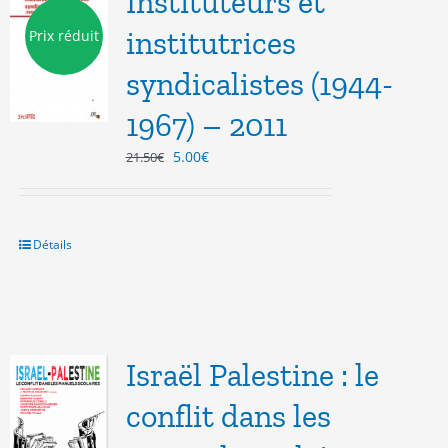
Instituteurs et
institutrices
Prix réduit
syndicalistes (1944-
1967) – 2011
Le
Le
5.00
€
21.50
€
prix
prix
initial
actuel
était :
est :
21.50€.
5.00€.
Détails
Israël Palestine : le
conflit dans les