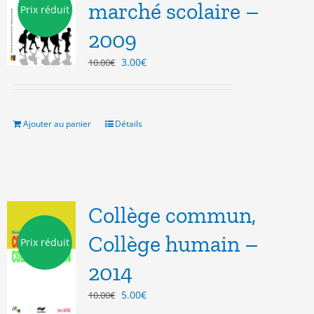
marché scolaire –
Prix réduit
2009
Le
Le
3.00
€
10.00
€
prix
prix
initial
actuel
était :
est :
10.00€.
3.00€.
Ajouter au panier
Détails
Collège commun,
Collège humain –
Prix réduit
2014
Le
Le
5.00
€
10.00
€
prix
prix