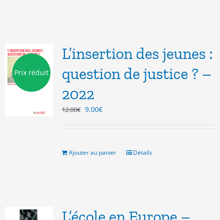
L’insertion des jeunes :
question de justice ? –
Prix réduit
2022
Le
Le
9.00
€
12.00
€
prix
prix
initial
actuel
était :
est :
12.00€.
9.00€.
Ajouter au panier
Détails
L’école en Europe –