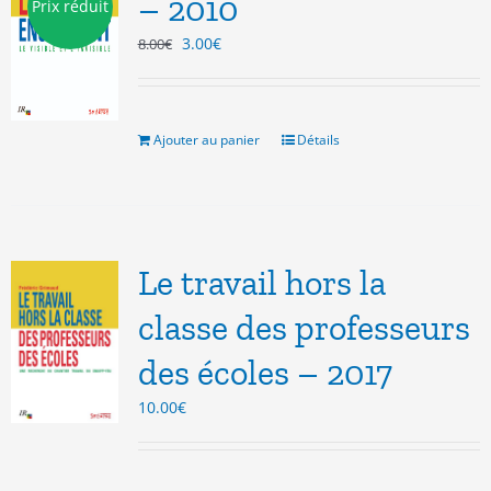
– 2010
Prix réduit
Le
Le
3.00
€
8.00
€
prix
prix
initial
actuel
était :
est :
8.00€.
3.00€.
Ajouter au panier
Détails
Le travail hors la
classe des professeurs
des écoles – 2017
10.00
€