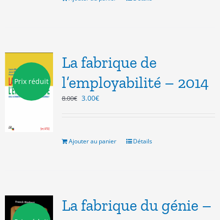
La fabrique de
l’employabilité – 2014
Prix réduit
Le
Le
3.00
€
8.00
€
prix
prix
initial
actuel
était :
est :
8.00€.
3.00€.
Ajouter au panier
Détails
La fabrique du génie –