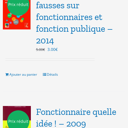
fausses sur
Prix réduit
fonctionnaires et
fonction publique –
2014
Le
Le
3.00
€
5.00
€
prix
prix
initial
actuel
était :
est :
5.00€.
3.00€.
Ajouter au panier
Détails
Fonctionnaire quelle
idée ! – 2009
Prix réduit