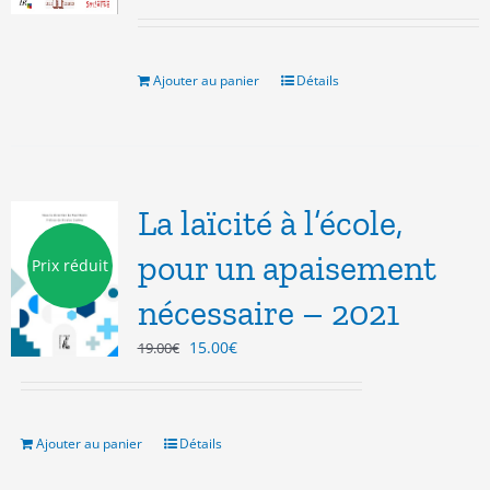
prix
prix
initial
actuel
était :
est :
8.00€.
3.00€.
Ajouter au panier
Détails
La laïcité à l’école,
pour un apaisement
Prix réduit
nécessaire – 2021
Le
Le
15.00
€
19.00
€
prix
prix
initial
actuel
était :
est :
19.00€.
15.00€.
Ajouter au panier
Détails