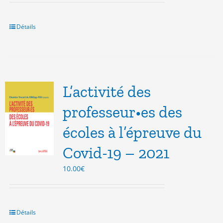
initial
actuel
était :
est :
14.00€.
5.00€.
Détails
L’activité des
professeur•es des
écoles à l’épreuve du
Covid-19 – 2021
10.00
€
Détails