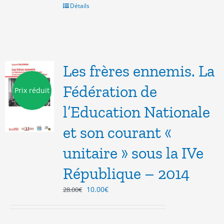
Détails
Les frères ennemis. La
Fédération de
Prix réduit
l’Education Nationale
et son courant «
unitaire » sous la IVe
République – 2014
Le
Le
10.00
€
28.00
€
prix
prix
initial
actuel
était :
est :