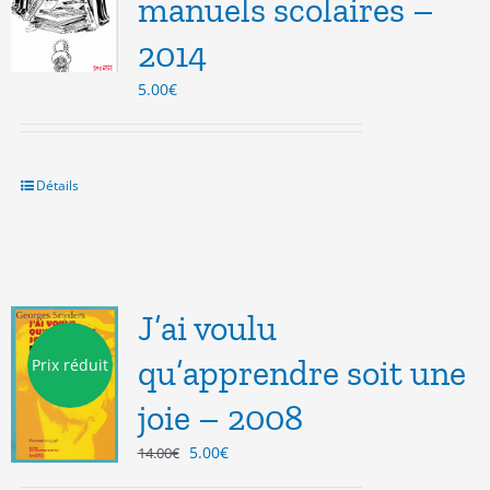
manuels scolaires –
2014
5.00
€
Détails
J’ai voulu
qu’apprendre soit une
Prix réduit
joie – 2008
Le
Le
5.00
€
14.00
€
prix
prix