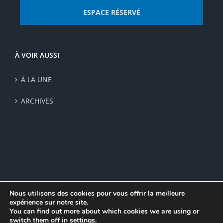
ESPACE RÉSERVÉ
À VOIR AUSSI
À LA UNE
ARCHIVES
Nous utilisons des cookies pour vous offrir la meilleure
expérience sur notre site.
© Institut de recherche de la FSU 2023 | Par
FSU
|
Plan du site
|
You can find out more about which cookies we are using or
Mentions légales
|
Politique de confidentialité
|
CGV
switch them off in
settings
.