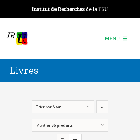
Passer
Institut de Recherches
de la FSU
au
contenu
MENU
L’institut
Livres
Les recherches
Les publications
Les événements
Trier par
Nom
Montrer
36 produits