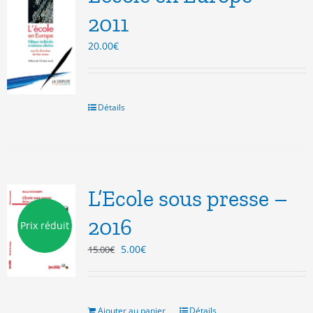
2011
20.00
€
Détails
L’Ecole sous presse –
2016
Prix réduit
Le
Le
5.00
€
15.00
€
prix
prix
initial
actuel
était :
est :
15.00€.
5.00€.
Ajouter au panier
Détails