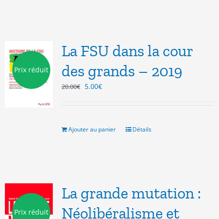
La FSU dans la cour
des grands – 2019
Prix réduit
Le
Le
5.00
€
20.00
€
prix
prix
initial
actuel
était :
est :
20.00€.
5.00€.
Ajouter au panier
Détails
La grande mutation :
Néolibéralisme et
Prix réduit