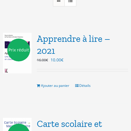
Apprendre à lire –
2021
Prix réduit
Le
Le
10.00
€
16.00
€
prix
prix
initial
actuel
était :
est :
16.00€.
10.00€.
Ajouter au panier
Détails
Carte scolaire et