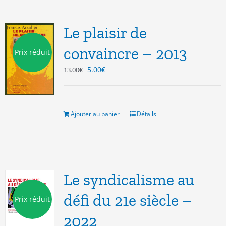
Le plaisir de
convaincre – 2013
Prix réduit
Le
Le
5.00
€
13.00
€
prix
prix
initial
actuel
était :
est :
13.00€.
5.00€.
Ajouter au panier
Détails
Le syndicalisme au
défi du 21e siècle –
Prix réduit
2022