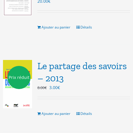
20.00
€
Ajouter au panier
Détails
Le partage des savoirs
– 2013
Prix réduit
Le
Le
3.00
€
8.00
€
prix
prix
initial
actuel
était :
est :
8.00€.
3.00€.
Ajouter au panier
Détails