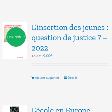
L’insertion des jeunes :
question de justice ? –
Prix réduit
2022
Le
Le
9.00
€
12.00
€
prix
prix
initial
actuel
était :
est :
12.00€.
9.00€.
Ajouter au panier
Détails
L’école en Europe –