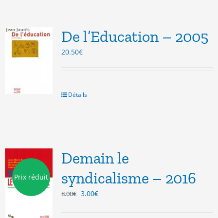
De l’Education – 2005
20.50
€
Détails
Demain le
syndicalisme – 2016
Prix réduit
Le
Le
3.00
€
8.00
€
prix
prix
initial
actuel