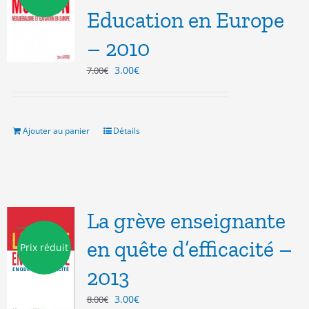
Education en Europe
– 2010
Le
Le
3.00
€
7.00
€
prix
prix
initial
actuel
était :
est :
7.00€.
3.00€.
Ajouter au panier
Détails
La grève enseignante
en quête d’efficacité –
Prix réduit
2013
Le
Le
3.00
€
8.00
€