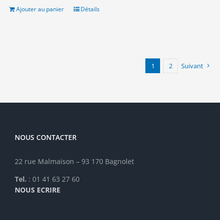
28.00€.
10.00€.
Ajouter au panier
Détails
1
2
Suivant
NOUS CONTACTER
22 rue Malmaison – 93 170 Bagnolet
Tel.
: 01 41 63 27 60
NOUS ECRIRE