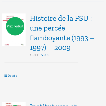
Histoire de la FSU :
une percée
Prix réduit
flamboyante (1993 –
1997) – 2009
Le
Le
5.00
€
15.00
€
prix
prix
initial
actuel
était :
est :
15.00€.
5.00€.
Détails