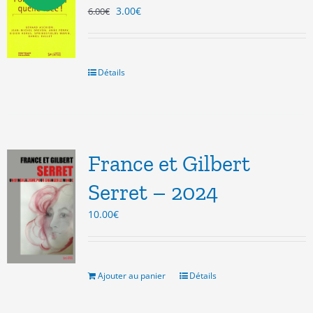
Le
Le
3.00
€
6.00
€
prix
prix
initial
actuel
était :
est :
6.00€.
3.00€.
Détails
France et Gilbert
Serret – 2024
10.00
€
Ajouter au panier
Détails