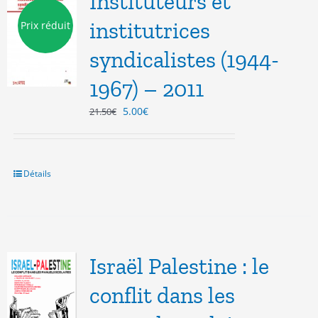
Instituteurs et
institutrices
Prix réduit
syndicalistes (1944-
1967) – 2011
Le
Le
5.00
€
21.50
€
prix
prix
initial
actuel
était :
est :
21.50€.
5.00€.
Détails
Israël Palestine : le
conflit dans les