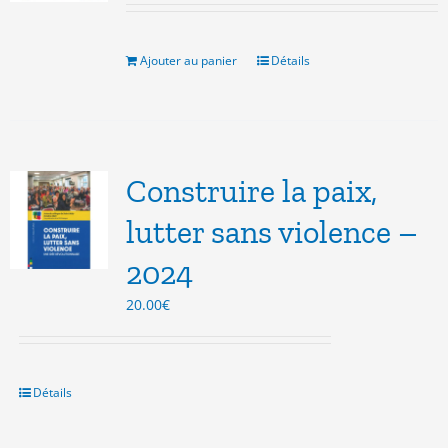
initial
actuel
était :
est :
10.00€.
5.00€.
Ajouter au panier
Détails
Construire la paix,
lutter sans violence –
2024
20.00
€
Détails