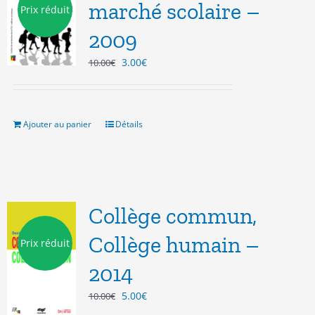
marché scolaire –
Prix réduit
2009
Le
Le
3.00
€
10.00
€
prix
prix
initial
actuel
était :
est :
10.00€.
3.00€.
Ajouter au panier
Détails
Collège commun,
Collège humain –
Prix réduit
2014
Le
Le
5.00
€
10.00
€
prix
prix