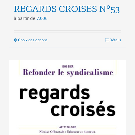
REGARDS CROISES N°53
à partir de
7.00
€
Choix des options
Ce
Détails
produit
a
plusieurs
variations.
Les
options
peuvent
être
choisies
sur
la
page
du
produit