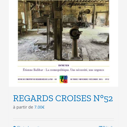
REGARDS CROISES N°52
à partir de
7.00
€