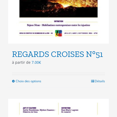
REGARDS CROISES N°51
à partir de
7.00
€
Choix des options
Ce
Détails
produit
a
plusieurs
variations.
Les
options