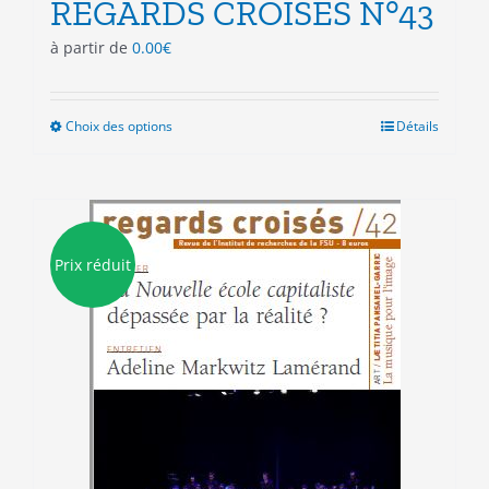
REGARDS CROISES N°43
à partir de
0.00
€
Choix des options
Ce
Détails
produit
a
plusieurs
variations.
Les
Prix réduit
options
peuvent
être
choisies
sur
la
page
du
produit