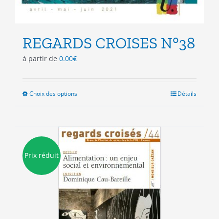
REGARDS CROISES N°38
à partir de
0.00
€
Choix des options
Ce
Détails
produit
a
plusieurs
variations.
Les
Prix réduit
options
peuvent
être
choisies
sur
la