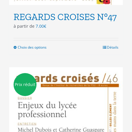
REGARDS CROISES N°47
à partir de
7.00
€
Choix des options
Ce
Détails
produit
a
plusieurs
variations.
Les
Prix réduit
options
peuvent
être
choisies
sur
la
page
du