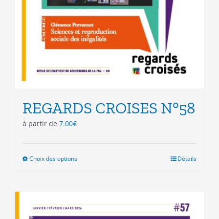
REGARDS CROISES N°58
à partir de
7.00
€
Choix des options
Ce
Détails
produit
a
plusieurs
variations.
Les