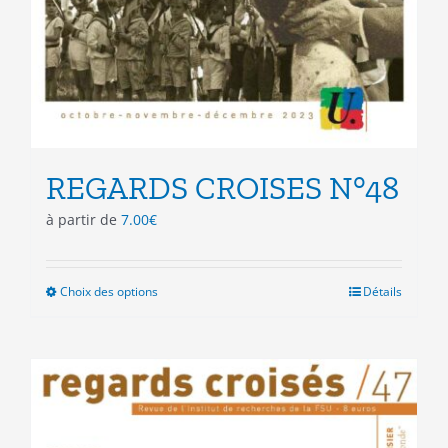
REGARDS CROISES N°48
à partir de
7.00
€
Choix des options
Ce
Détails
produit
a
plusieurs
variations.
Les
options
peuvent