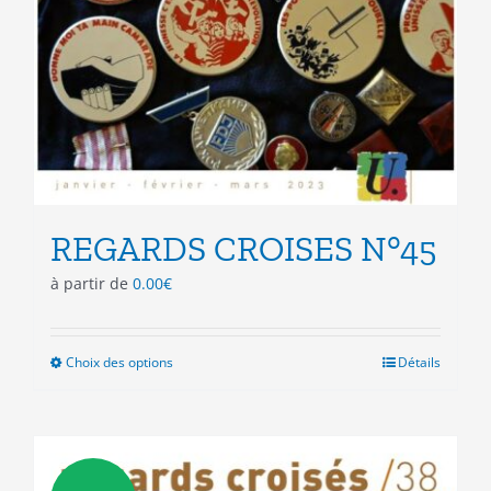
REGARDS CROISES N°45
à partir de
0.00
€
Choix des options
Ce
Détails
produit
a
plusieurs
variations.
Les