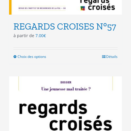
REGARDS CROISES N°57
à partir de
7.00
€
Choix des options
Ce
Détails
produit
a
plusieurs
variations.
Les
options
peuvent
être
choisies
sur
la