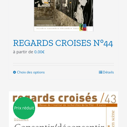
page
du
produit
REGARDS CROISES N°44
à partir de
0.00
€
Choix des options
Ce
Détails
produit
a
plusieurs
variations.
Les
Prix réduit
options
peuvent
être