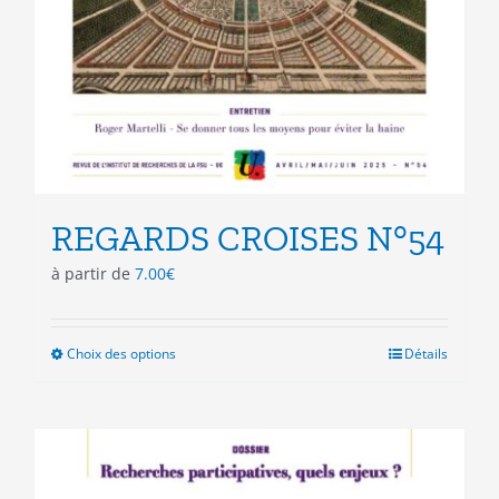
REGARDS CROISES N°54
à partir de
7.00
€
Choix des options
Ce
Détails
produit
a
plusieurs
variations.
Les