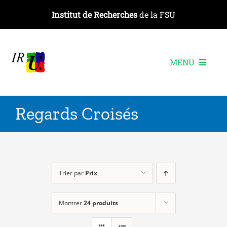
Passer
Institut de Recherches
de la FSU
au
contenu
MENU
L’institut
Regards Croisés
Les recherches
Les publications
Les événements
Trier par
Prix
Montrer
24 produits