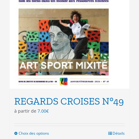
du
produit
REGARDS CROISES N°49
à partir de
7.00
€
Choix des options
Ce
Détails