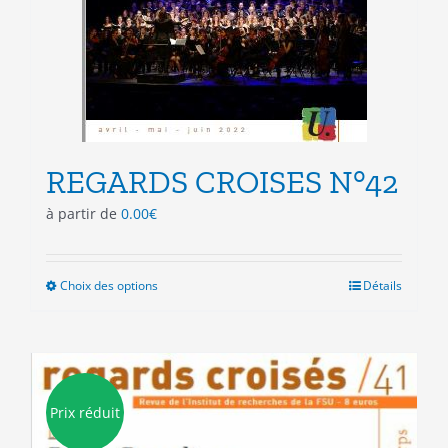
REGARDS CROISES N°42
à partir de
0.00
€
Choix des options
Ce
Détails
produit
a
plusieurs
variations.
Les
Prix réduit
options
peuvent