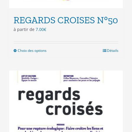
REGARDS CROISES N°50
à partir de
7.00
€
Choix des options
Ce
Détails
produit
a
plusieurs
variations.
Les
options
peuvent
être
choisies
sur
la
page