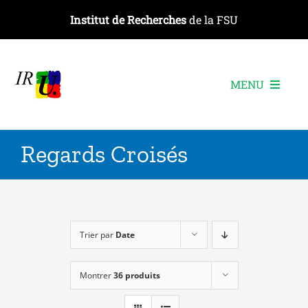
Passer
Institut de Recherches
de la FSU
au
contenu
MENU
L’institut
Regards Croisés
Les recherches
Les publications
Les événements
Trier par
Date
Montrer
36 produits