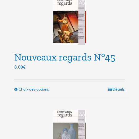
variations.
Les
options
peuvent
être
choisies
sur
la
Nouveaux regards N°45
page
du
8.00
€
produit
Choix des options
Ce
Détails
produit
a
plusieurs
variations.
Les
options
peuvent