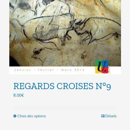
REGARDS CROISES N°9
8.00
€
Choix des options
Ce
Détails
produit
a