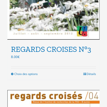
REGARDS CROISES N°3
8.00
€
Choix des options
Ce
Détails
produit
a
plusieurs
variations.
Les
options