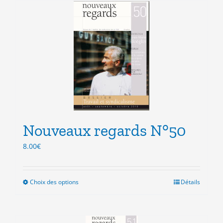
plusieurs
variations.
Les
options
peuvent
être
choisies
sur
la
page
du
produit
Nouveaux regards N°50
8.00
€
Choix des options
Ce
Détails
produit
a
plusieurs