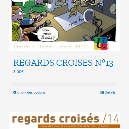
REGARDS CROISES N°13
8.00
€
Choix des options
Ce
Détails
produit
a
plusieurs
variations.
Les