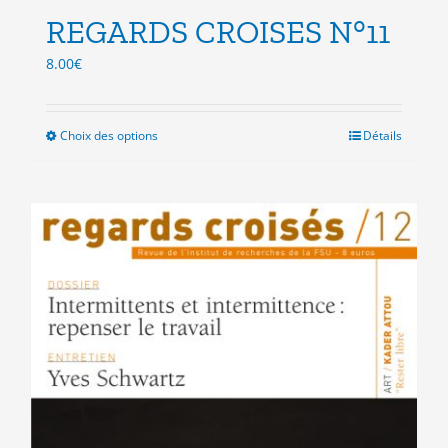
REGARDS CROISES N°11
8.00
€
Choix des options
Ce
Détails
produit
a
plusieurs
variations.
Les
options
peuvent
être
choisies
sur
la
page
du
produit