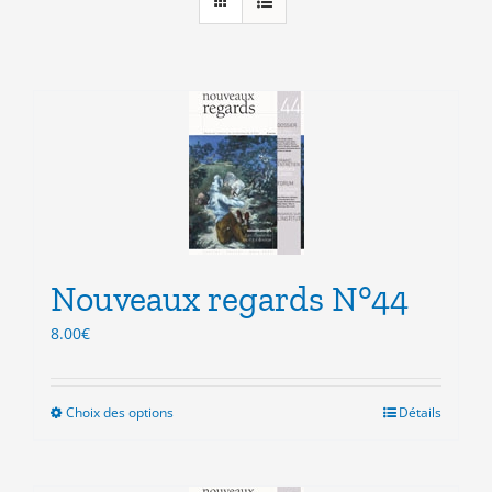
Nouveaux regards N°44
8.00
€
Choix des options
Ce
Détails
produit
a
plusieurs