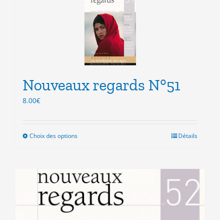
variations.
Les
options
peuvent
être
choisies
sur
la
Nouveaux regards N°51
page
8.00
€
du
produit
Choix des options
Ce
Détails
produit
a
plusieurs
variations.
Les
options
peuvent