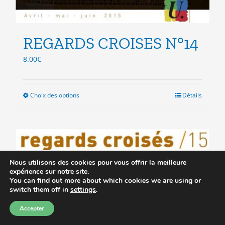
REGARDS CROISES N°14
8.00
€
Choix des options
Ce
Détails
produit
a
plusieurs
variations.
Les
options
Nous utilisons des cookies pour vous offrir la meilleure
expérience sur notre site.
peuvent
You can find out more about which cookies we are using or
être
switch them off in
settings
.
choisies
sur
Accepter
la