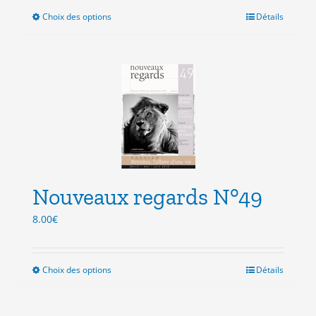
Choix des options
Ce
Détails
produit
a
plusieurs
variations.
Les
options
peuvent
être
choisies
sur
la
Nouveaux regards N°49
page
8.00
€
du
produit
Choix des options
Ce
Détails
produit
a