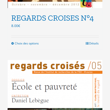
REGARDS CROISES N°4
8.00
€
Choix des options
Ce
Détails
produit
a
plusieurs
variations.
Les
options
peuvent
être
choisies
sur
la
page