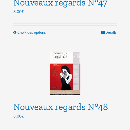
Nouveaux regards N°47
page
du
8.00
€
produit
Choix des options
Ce
Détails
produit
a
plusieurs
variations.
Les
options
peuvent
être
choisies
sur
la
Nouveaux regards N°48
page
du
8.00
€
produit