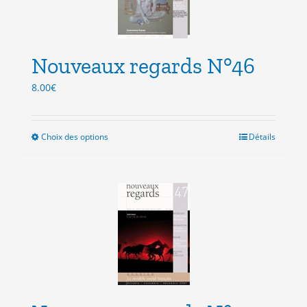
être
choisies
sur
la
Nouveaux regards N°46
page
du
8.00
€
produit
Choix des options
Ce
Détails
produit
a
plusieurs
variations.
Les
options
peuvent
être
choisies
sur
la