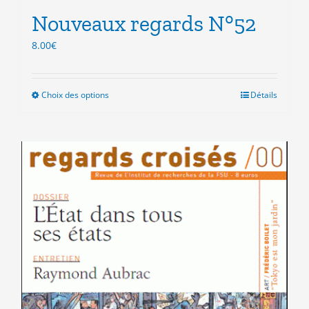
Nouveaux regards N°52
8.00
€
Choix des options
Ce
Détails
produit
a
plusieurs
variations.
Les
options
peuvent
être
choisies
sur
la
page
du
produit