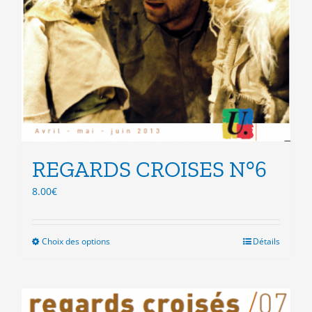
REGARDS CROISES N°6
8.00
€
Choix des options
Ce
Détails
produit
a
plusieurs
variations.