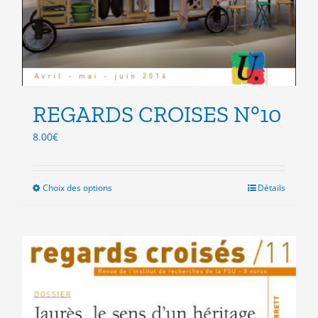
REGARDS CROISES N°10
8.00
€
Choix des options
Ce
Détails
produit
a
plusieurs
variations.
Les
options
peuvent
être