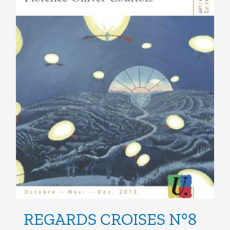
la
page
du
produit
REGARDS CROISES N°8