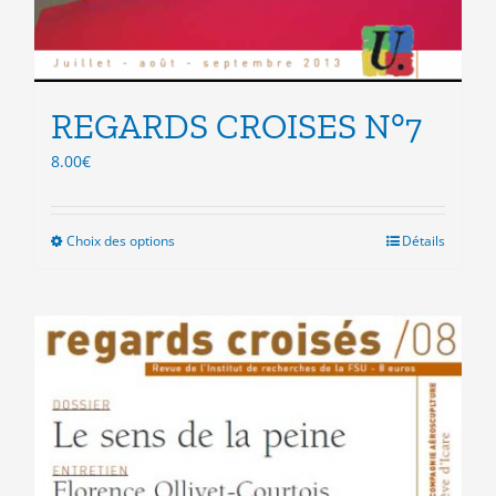
REGARDS CROISES N°7
8.00
€
Choix des options
Ce
Détails
produit
a
plusieurs
variations.
Les
options
peuvent
être
choisies
sur