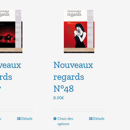
veaux
Nouveaux
rds
regards
7
N°48
8.00
€
s
Ce
Détails
Choix des
Ce
Détails
options
produit
produit