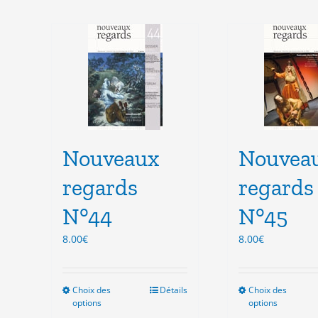
Nouveaux
Nouvea
regards
regards
N°44
N°45
8.00
€
8.00
€
Choix des
Ce
Détails
Choix des
Ce
options
options
produit
pro