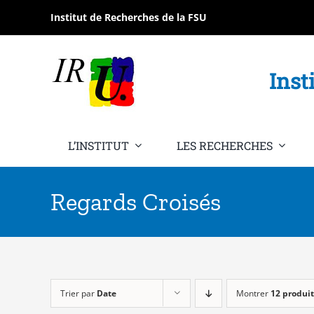
Passer
Institut de Recherches de la FSU
au
contenu
Inst
L’INSTITUT
LES RECHERCHES
Regards Croisés
Trier par
Date
Montrer
12 produit