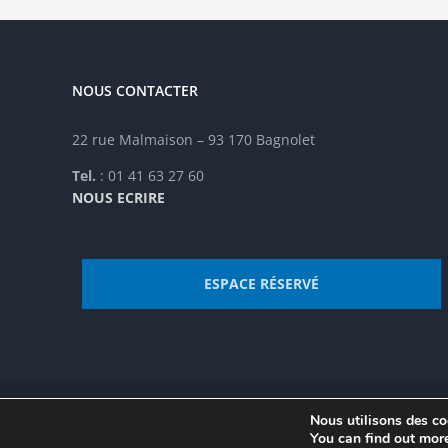
être
êtr
choisies
cho
sur
sur
la
la
NOUS CONTACTER
page
pag
du
du
produit
pro
22 rue Malmaison – 93 170 Bagnolet
Tel.
: 01 41 63 27 60
NOUS ECRIRE
ESPACE RÉSERVÉ
Nous utilisons des coo
© Institut de recherche de la FSU 2023 | Par
FSU
|
Plan du site
You can find out mor