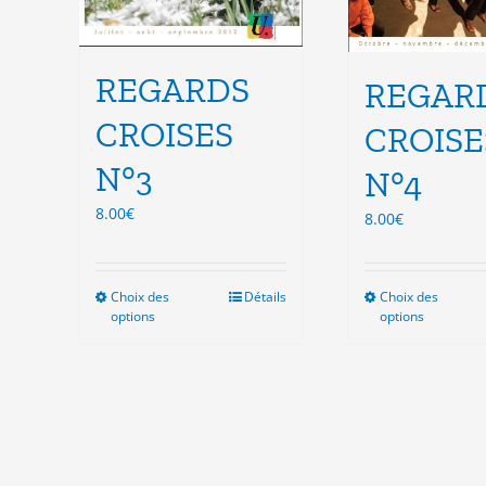
REGARDS
REGAR
CROISES
CROISE
N°3
N°4
8.00
€
8.00
€
Choix des
Ce
Détails
Choix des
Ce
options
options
produit
pro
a
a
plusieurs
plu
variations.
vari
Les
Les
options
opt
peuvent
peu