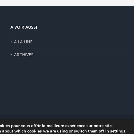
e
isies
e
À VOIR AUSSI
duit
À LA UNE
ARCHIVES
kies pour vous offrir la meilleure expérience sur notre site.
|
Mentions légales
|
Politique de confidentialité
|
CGV
e about which cookies we are using or switch them off in
settings
.