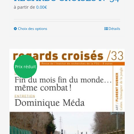
à partir de
0.00
€
Choix des options
Ce
Détails
produit
a
plusieurs
variations.
Les
Prix réduit
options
peuvent
être
choisies
sur
la
page
du
produit