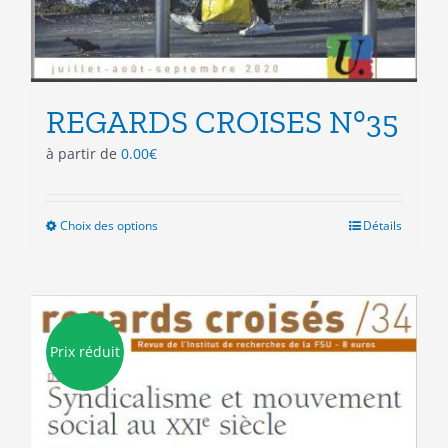
REGARDS CROISES N°35
à partir de
0.00
€
Choix des options
Ce
Détails
produit
a
plusieurs
variations.
Les
Prix réduit
options
peuvent
être
choisies
sur