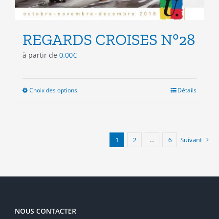
REGARDS CROISES N°28
à partir de
0.00
€
Choix des options
Ce
Détails
produit
a
plusieurs
variations.
1
2
…
6
Suivant
Les
options
peuvent
être
choisies
sur
la
NOUS CONTACTER