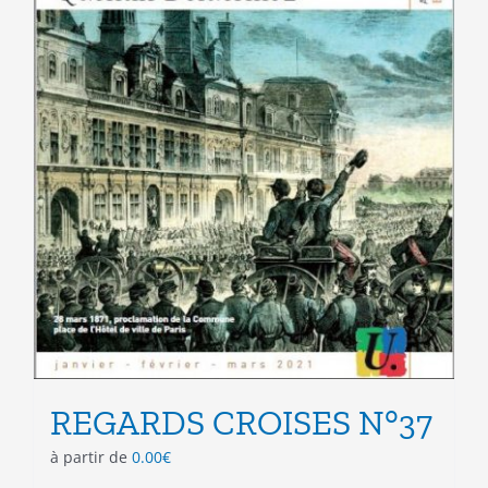
du
produit
REGARDS CROISES N°37
à partir de
0.00
€