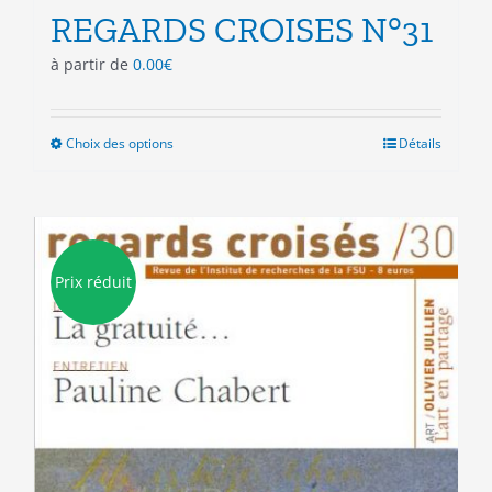
REGARDS CROISES N°31
à partir de
0.00
€
Choix des options
Ce
Détails
produit
a
plusieurs
variations.
Les
Prix réduit
options
peuvent
être
choisies
sur
la
page
du
produit