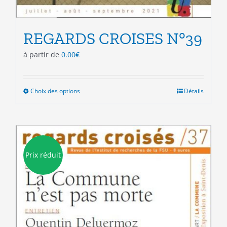
REGARDS CROISES N°39
à partir de
0.00
€
Choix des options
Ce
Détails
produit
a
plusieurs
variations.
Les
Prix réduit
options
peuvent
être
choisies
sur
la
page