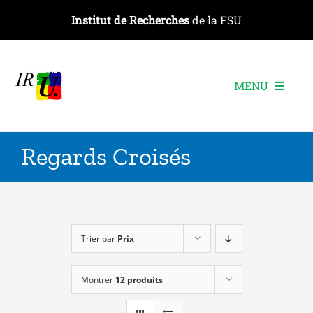
Passer
Institut de Recherches
de la FSU
au
contenu
MENU
L’institut
Regards Croisés
Les recherches
Les publications
Les événements
Trier par
Prix
Montrer
12 produits