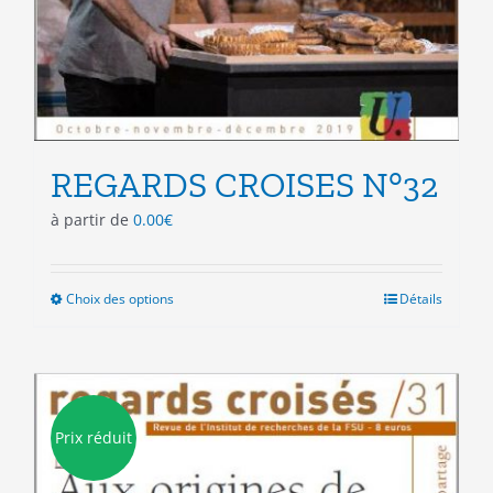
REGARDS CROISES N°32
à partir de
0.00
€
Choix des options
Ce
Détails
produit
a
plusieurs
variations.
Les
Prix réduit
options
peuvent