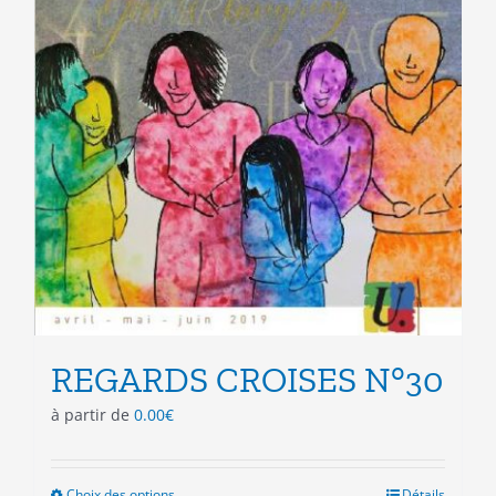
REGARDS CROISES N°30
à partir de
0.00
€
Choix des options
Ce
Détails