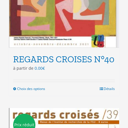
REGARDS CROISES N°40
à partir de
0.00
€
Choix des options
Ce
Détails
produit
a
plusieurs
variations.
Les
Prix réduit
options