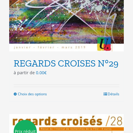
REGARDS CROISES N°29
à partir de
0.00
€
Choix des options
Ce
Détails
produit
a
plusieurs
variations.
Les
Prix réduit