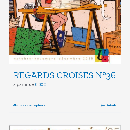
REGARDS CROISES N°36
à partir de
0.00
€
Choix des options
Ce
Détails
produit
a
plusieurs