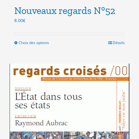
Nouveaux regards N°52
8.00
€
Choix des options
Ce
Détails
produit
a
plusieurs
variations.
Les
options
peuvent
être
choisies
sur
la
page
du
produit