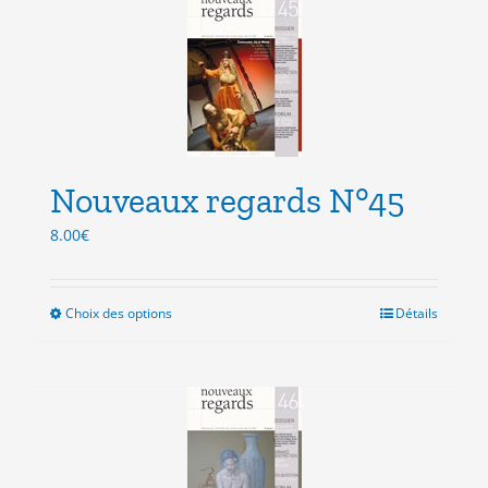
variations.
Les
options
peuvent
être
choisies
sur
la
Nouveaux regards N°45
page
du
8.00
€
produit
Choix des options
Ce
Détails
produit
a
plusieurs
variations.
Les
options
peuvent