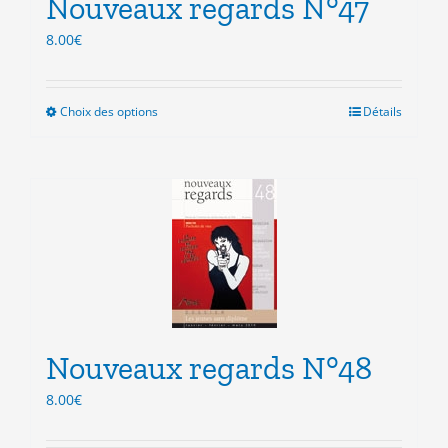
Nouveaux regards N°47
page
du
8.00
€
produit
Choix des options
Ce
Détails
produit
a
plusieurs
variations.
Les
options
peuvent
être
choisies
sur
la
Nouveaux regards N°48
page
du
8.00
€
produit