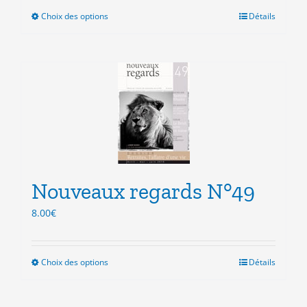
Choix des options
Ce
Détails
produit
a
plusieurs
variations.
Les
options
peuvent
être
choisies
sur
la
Nouveaux regards N°49
page
8.00
€
du
produit
Choix des options
Ce
Détails
produit
a