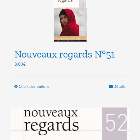
variations.
Les
options
peuvent
être
choisies
sur
la
Nouveaux regards N°51
page
8.00
€
du
produit
Choix des options
Ce
Détails
produit
a
plusieurs
variations.
Les
options
peuvent