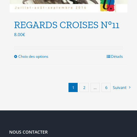
REGARDS CROISES N°11
8.00
€
Choix des options
Ce
Détails
produit
a
plusieurs
variations.
1
2
…
6
Suivant
Les
options
peuvent
être
choisies
sur
la
NOUS CONTACTER