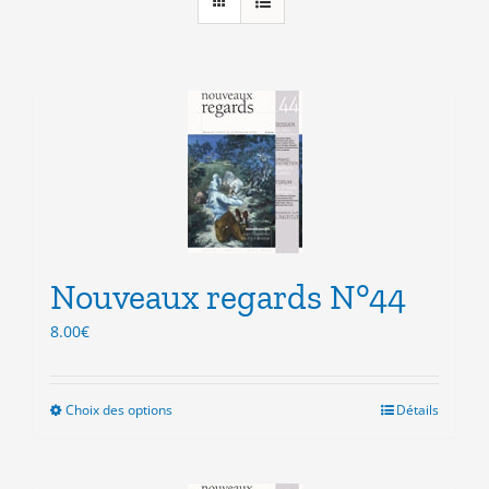
Nouveaux regards N°44
8.00
€
Choix des options
Ce
Détails
produit
a
plusieurs