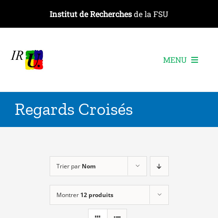
Passer
Institut de Recherches
de la FSU
au
contenu
MENU
L’institut
Regards Croisés
Les recherches
Les publications
Les événements
Trier par
Nom
Montrer
12 produits