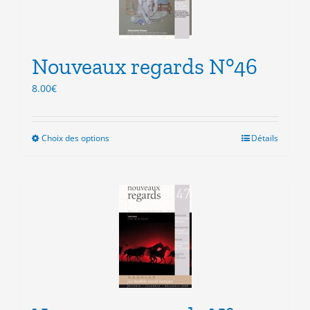
être
choisies
sur
la
Nouveaux regards N°46
page
du
8.00
€
produit
Choix des options
Ce
Détails
produit
a
plusieurs
variations.
Les
options
peuvent
être
choisies
sur
la