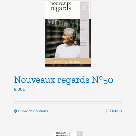
plusieurs
variations.
Les
options
peuvent
être
choisies
sur
la
page
du
produit
Nouveaux regards N°50
8.00
€
Choix des options
Ce
Détails
produit
a
plusieurs