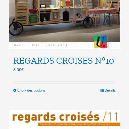
REGARDS CROISES N°10
8.00
€
Choix des options
Ce
Détails
produit
a
plusieurs
variations.
Les
options