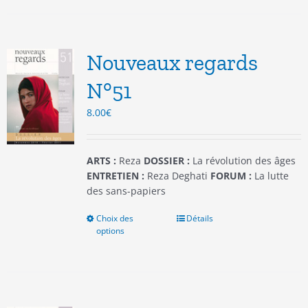
plusieurs
variations.
Les
options
Nouveaux regards
peuvent
être
N°51
choisies
8.00
€
sur
la
page
du
ARTS :
Reza
DOSSIER :
La révolution des âges
produit
ENTRETIEN :
Reza Deghati
FORUM :
La lutte
des sans-papiers
Choix des
Ce
Détails
options
produit
a
plusieurs
variations.
Les