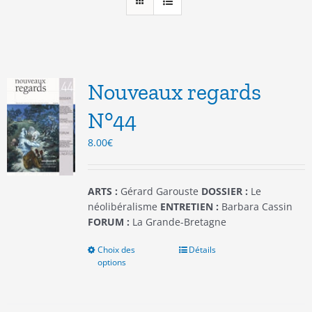
Nouveaux regards
N°44
8.00
€
ARTS :
Gérard Garouste
DOSSIER :
Le
néolibéralisme
ENTRETIEN :
Barbara Cassin
FORUM :
La Grande-Bretagne
Choix des
Ce
Détails
options
produit
a
plusieurs
variations.