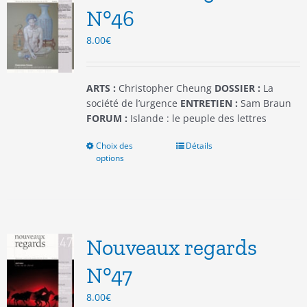
être
N°46
choisies
8.00
€
sur
la
page
du
ARTS :
Christopher Cheung
DOSSIER :
La
produit
société de l’urgence
ENTRETIEN :
Sam Braun
FORUM :
Islande : le peuple des lettres
Choix des
Ce
Détails
options
produit
a
plusieurs
variations.
Les
options
Nouveaux regards
peuvent
être
N°47
choisies
8.00
€
sur