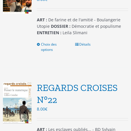
la
page
du
ART :
De farine et de l'amitié - Boulangerie
produit
Utopie
DOSSIER :
Démocratie et populisme
ENTRETIEN :
Leila Slimani
Choix des
Ce
Détails
options
produit
a
plusieurs
variations.
Les
options
REGARDS CROISES
peuvent
être
N°22
choisies
8.00
€
sur
la
page
du
ART :
Les esclaves oubliés... - BD Sylvain