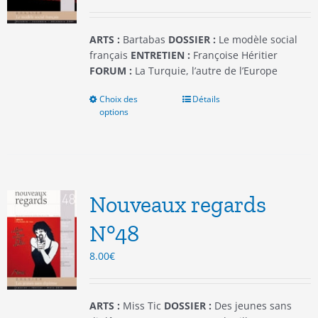
la
page
du
ARTS :
Bartabas
DOSSIER :
Le modèle social
produit
français
ENTRETIEN :
Françoise Héritier
FORUM :
La Turquie, l’autre de l’Europe
Choix des
Ce
Détails
options
produit
a
plusieurs
variations.
Les
options
Nouveaux regards
peuvent
être
N°48
choisies
8.00
€
sur
la
page
du
ARTS :
Miss Tic
DOSSIER :
Des jeunes sans