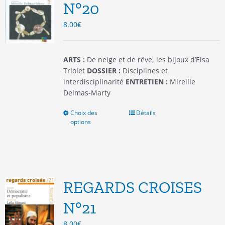
être
N°20
choisies
8.00
€
sur
la
page
du
ARTS :
De neige et de rêve, les bijoux d’Elsa
produit
Triolet
DOSSIER :
Disciplines et
interdisciplinarité
ENTRETIEN :
Mireille
Delmas-Marty
Choix des
Ce
Détails
options
produit
a
plusieurs
variations.
Les
options
REGARDS CROISES
peuvent
être
N°21
choisies
8.00
€
sur