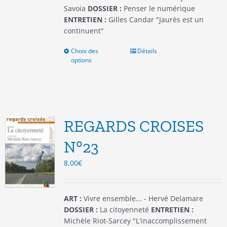
produit
Savoia
DOSSIER :
Penser le numérique
ENTRETIEN :
Gilles Candar "Jaurès est un
continuent"
Choix des
Ce
Détails
options
produit
a
plusieurs
variations.
Les
options
REGARDS CROISES
peuvent
être
N°23
choisies
8.00
€
sur
la
page
du
ART :
Vivre ensemble... - Hervé Delamare
produit
DOSSIER :
La citoyenneté
ENTRETIEN :
Michèle Riot-Sarcey "L'inaccomplissement