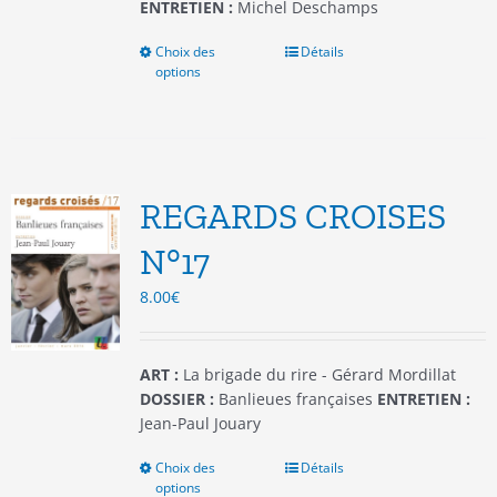
ENTRETIEN :
Michel Deschamps
Choix des
Ce
Détails
options
produit
a
plusieurs
variations.
Les
options
REGARDS CROISES
peuvent
être
N°17
choisies
8.00
€
sur
la
page
du
ART :
La brigade du rire - Gérard Mordillat
produit
DOSSIER :
Banlieues françaises
ENTRETIEN :
Jean-Paul Jouary
Choix des
Ce
Détails
options
produit