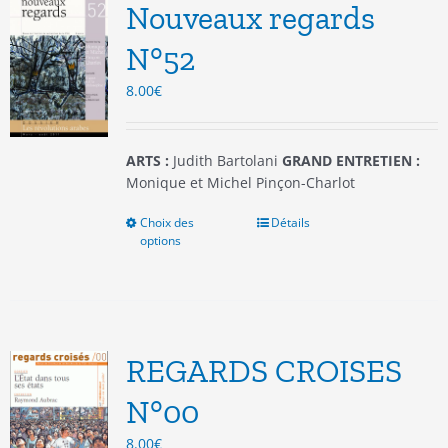
options
Nouveaux regards
peuvent
être
N°52
choisies
8.00
€
sur
la
page
du
ARTS :
Judith Bartolani
GRAND ENTRETIEN :
produit
Monique et Michel Pinçon-Charlot
Choix des
Ce
Détails
options
produit
a
plusieurs
variations.
Les
options
REGARDS CROISES
peuvent
être
N°00
choisies
8.00
€
sur