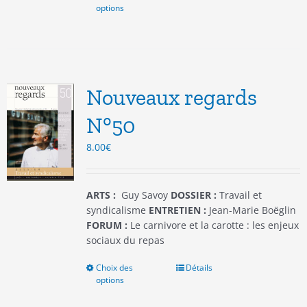
options
produit
a
plusieurs
variations.
Les
options
Nouveaux regards
peuvent
être
N°50
choisies
8.00
€
sur
la
page
du
ARTS :
Guy Savoy
DOSSIER :
Travail et
produit
syndicalisme
ENTRETIEN :
Jean-Marie Boëglin
FORUM :
Le carnivore et la carotte : les enjeux
sociaux du repas
Choix des
Ce
Détails
options
produit
a