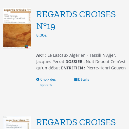
Les
options
REGARDS CROISES
peuvent
être
N°19
choisies
8.00
€
sur
la
page
du
ART :
Le Lascaux Algérien - Tassili N’Ajjer,
produit
Jacques Perrat
DOSSIER :
Nuit Debout Ce n’est
qu’un début
ENTRETIEN :
Pierre-Henri Gouyon
Choix des
Ce
Détails
options
produit
a
plusieurs
variations.
Les
options
REGARDS CROISES
peuvent