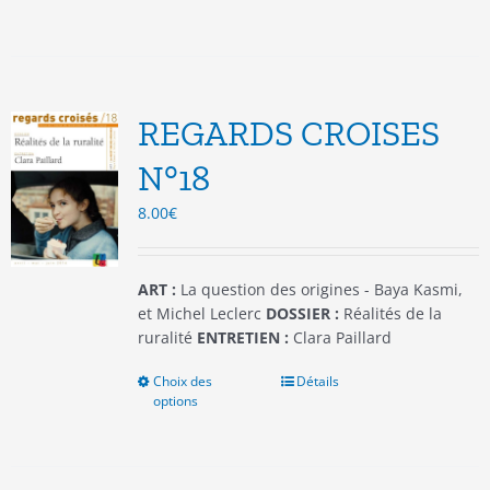
a
plusieurs
variations.
Les
options
REGARDS CROISES
peuvent
être
N°18
choisies
8.00
€
sur
la
page
du
ART :
La question des origines - Baya Kasmi,
produit
et Michel Leclerc
DOSSIER :
Réalités de la
ruralité
ENTRETIEN :
Clara Paillard
Choix des
Ce
Détails
options
produit
a
plusieurs
variations.