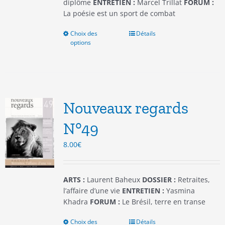
produit
diplôme
ENTRETIEN :
Marcel Trillat
FORUM :
La poésie est un sport de combat
Choix des
Ce
Détails
options
produit
a
plusieurs
variations.
Les
options
Nouveaux regards
peuvent
être
N°49
choisies
8.00
€
sur
la
page
du
ARTS :
Laurent Baheux
DOSSIER :
Retraites,
produit
l’affaire d’une vie
ENTRETIEN :
Yasmina
Khadra
FORUM :
Le Brésil, terre en transe
Choix des
Ce
Détails