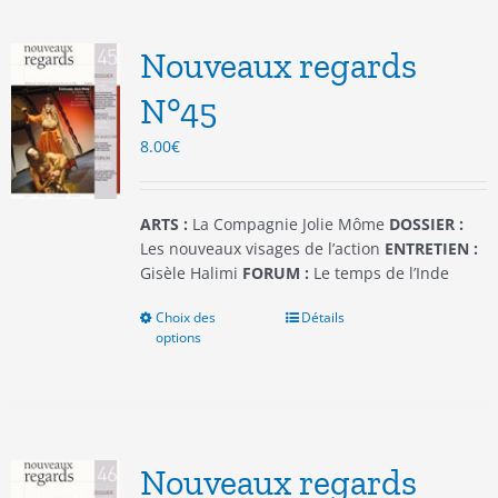
Les
options
Nouveaux regards
peuvent
être
N°45
choisies
8.00
€
sur
la
page
du
ARTS :
La Compagnie Jolie Môme
DOSSIER :
produit
Les nouveaux visages de l’action
ENTRETIEN :
Gisèle Halimi
FORUM :
Le temps de l’Inde
Choix des
Ce
Détails
options
produit
a
plusieurs
variations.
Les
options
Nouveaux regards
peuvent