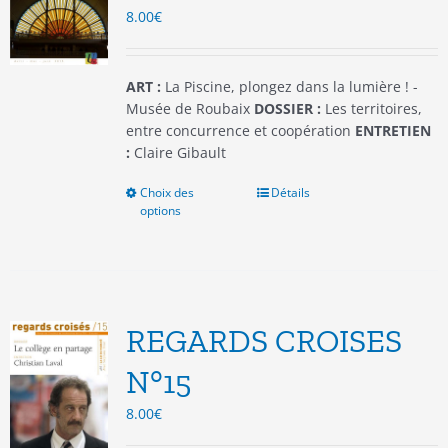
8.00
€
sur
la
page
du
ART :
La Piscine, plongez dans la lumière ! -
produit
Musée de Roubaix
DOSSIER :
Les territoires,
entre concurrence et coopération
ENTRETIEN
:
Claire Gibault
Choix des
Ce
Détails
options
produit
a
plusieurs
variations.
Les
options
REGARDS CROISES
peuvent
être
N°15
choisies
8.00
€
sur
la