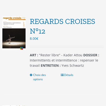
plusieurs
variations.
Les
options
REGARDS CROISES
peuvent
être
N°12
choisies
8.00
€
sur
la
page
du
ART :
"Rester libre" - Kader Attou
DOSSIER :
produit
Intermittents et intermittence : repenser le
travail
ENTRETIEN :
Yves Schwartz
Choix des
Ce
Détails
options
produit
a
plusieurs
variations.
Les