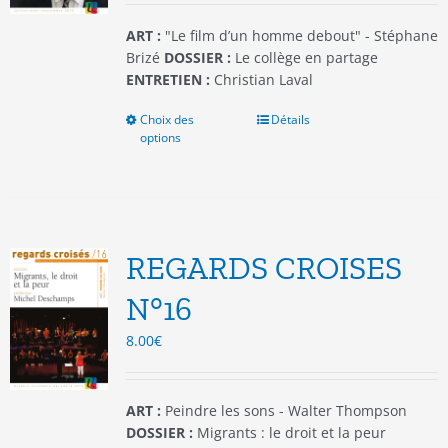
page
du
ART :
"Le film d’un homme debout" - Stéphane
produit
Brizé
DOSSIER :
Le collège en partage
ENTRETIEN :
Christian Laval
Choix des
Ce
Détails
options
produit
a
plusieurs
variations.
Les
options
REGARDS CROISES
peuvent
être
N°16
choisies
8.00
€
sur
la
page
du
ART :
Peindre les sons - Walter Thompson
produit
DOSSIER :
Migrants : le droit et la peur