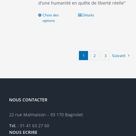
d'une humanité en quête de liberté réelle"
Choix des
Ce
Détails
options
produit
a
plusieurs
variations.
Les
options
1
2
3
Suivant
peuvent
être
choisies
sur
la
page
NOUS CONTACTER
du
produit
22 rue Malmaison – 93 170 Bagnolet
Tel.
: 01 41 63 27 60
NOUS ECRIRE