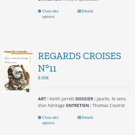
Choix des
Ce
Détails
options
produit
a
plusieurs
variations.
Les
options
REGARDS CROISES
peuvent
être
N°11
choisies
8.00
€
sur
la
page
du
ART :
Keith Jarrett
DOSSIER :
Jaurès, le sens
produit
d’un héritage
ENTRETIEN :
Thomas Coutrot
Choix des
Ce
Détails
options
produit
a