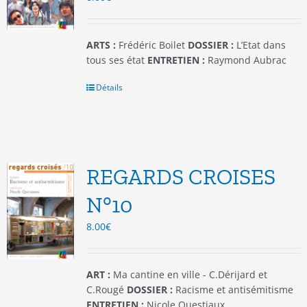
la
page
du
ARTS :
Frédéric Boilet
DOSSIER :
L’Etat dans
produit
tous ses état
ENTRETIEN :
Raymond Aubrac
Détails
REGARDS CROISES
N°10
8.00
€
ART :
Ma cantine en ville - C.Dérijard et
C.Rougé
DOSSIER :
Racisme et antisémitisme
ENTRETIEN :
Nicole Questiaux