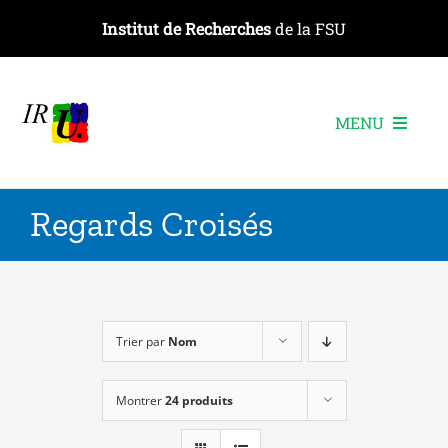
Passer
Institut de Recherches
de la FSU
au
contenu
MENU
L’institut
Regards Croisés
Les recherches
Les publications
Les événements
Trier par
Nom
Montrer
24 produits