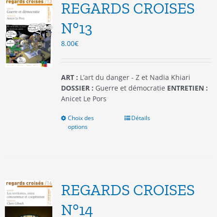
options
REGARDS CROISES
peuvent
être
N°13
choisies
8.00
€
sur
la
page
du
ART :
L’art du danger - Z et Nadia Khiari
produit
DOSSIER :
Guerre et démocratie
ENTRETIEN :
Anicet Le Pors
Choix des
Ce
Détails
options
produit
a
plusieurs
variations.
Les
options
REGARDS CROISES
peuvent
être
N°14
choisies