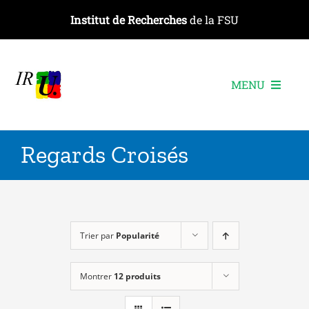
Passer
Institut de Recherches
de la FSU
au
contenu
MENU
L’institut
Regards Croisés
Les recherches
Les publications
Les événements
Trier par
Popularité
Montrer
12 produits