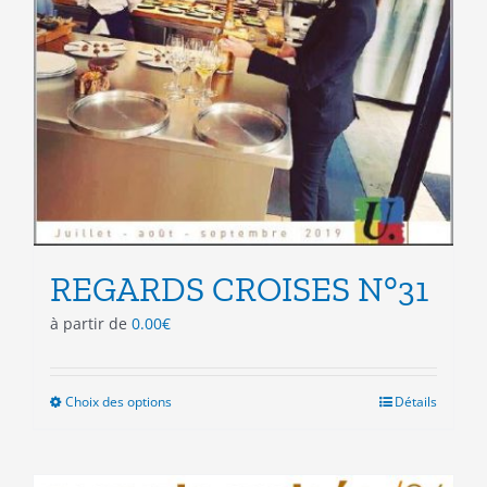
REGARDS CROISES N°31
à partir de
0.00
€
Choix des options
Ce
Détails
produit
a
plusieurs