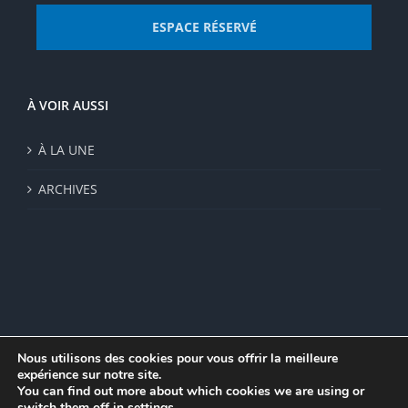
ESPACE RÉSERVÉ
À VOIR AUSSI
À LA UNE
ARCHIVES
Nous utilisons des cookies pour vous offrir la meilleure
expérience sur notre site.
© Institut de recherche de la FSU 2023 | Par
FSU
|
Plan du site
|
You can find out more about which cookies we are using or
Mentions légales
|
Politique de confidentialité
|
CGV
switch them off in
settings
.