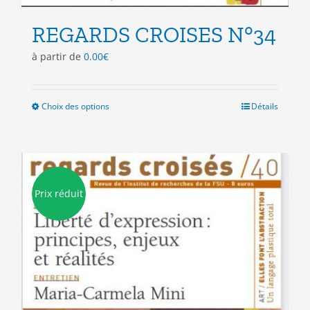
REGARDS CROISES N°34
à partir de
0.00
€
Choix des options
Ce
Détails
produit
a
plusieurs
variations.
Les
Prix réduit
options
peuvent
être
choisies
sur
la
page
du