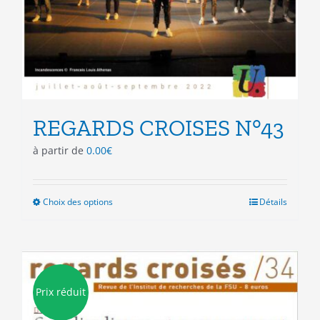
REGARDS CROISES N°43
à partir de
0.00
€
Choix des options
Ce
Détails
produit
a
plusieurs
variations.
Les
Prix réduit
options
peuvent