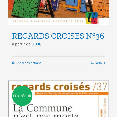
REGARDS CROISES N°36
à partir de
0.00
€
Choix des options
Ce
Détails
produit
a
plusieurs
variations.
Les
Prix réduit
options
peuvent
être
choisies