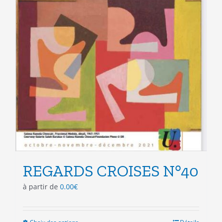
produit
REGARDS CROISES N°40
à partir de
0.00
€