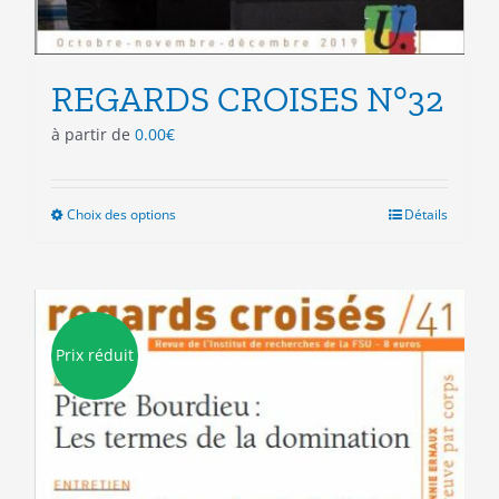
REGARDS CROISES N°32
à partir de
0.00
€
Choix des options
Ce
Détails
produit
a
plusieurs
variations.
Les
Prix réduit
options
peuvent
être
choisies
sur
la