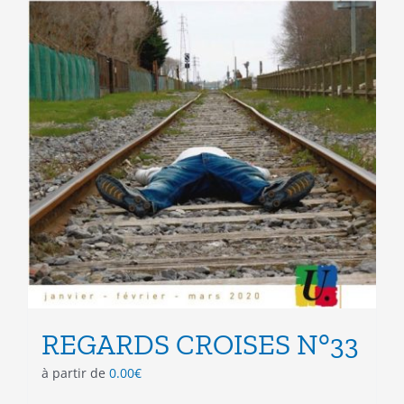
du
produit
REGARDS CROISES N°33
à partir de
0.00
€