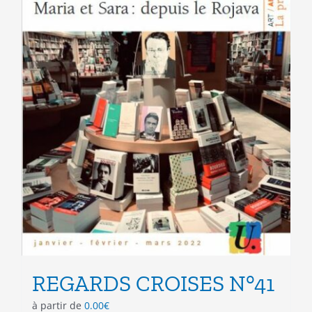
page
du
produit
REGARDS CROISES N°41
à partir de
0.00
€