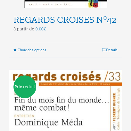
REGARDS CROISES N°42
à partir de
0.00
€
Choix des options
Ce
Détails
produit
a
plusieurs
variations.
Les
Prix réduit
options
peuvent
être
choisies
sur
la
page