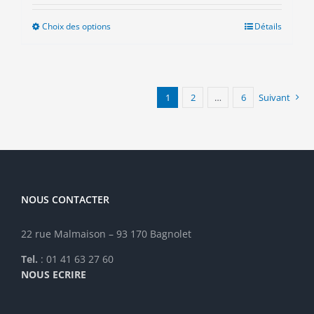
Choix des options
Ce
Détails
produit
a
plusieurs
variations.
1
2
…
6
Suivant
Les
options
peuvent
être
choisies
sur
la
NOUS CONTACTER
page
du
22 rue Malmaison – 93 170 Bagnolet
produit
Tel.
: 01 41 63 27 60
NOUS ECRIRE