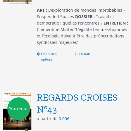
page
du
ART :
L’exploration de mondes improbables -
produit
Suspended Spaces
DOSSIER :
Travail et
démocratie : quelles rencontres ?
ENTRETIEN :
Clémentine Mattéi "L’égalité femmes/hommes
et l’écologie doivent être des préoccupations
syndicales majeures"
Choix des
Ce
Détails
options
produit
a
plusieurs
variations.
Les
options
REGARDS CROISES
peuvent
être
N°43
Prix réduit
choisies
à partir de
0.00
€
sur
la