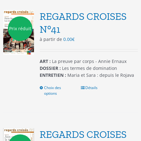
Les
options
REGARDS CROISES
peuvent
être
N°41
Prix réduit
choisies
à partir de
0.00
€
sur
la
page
du
ART :
La preuve par corps - Annie Ernaux
produit
DOSSIER :
Les termes de domination
ENTRETIEN :
Maria et Sara : depuis le Rojava
Choix des
Ce
Détails
options
produit
a
plusieurs
variations.
Les
options
REGARDS CROISES
peuvent