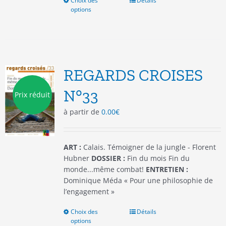
Choix des
Ce
Détails
options
produit
a
plusieurs
variations.
Les
options
REGARDS CROISES
peuvent
être
N°33
Prix réduit
choisies
à partir de
0.00
€
sur
la
page
du
ART :
Calais. Témoigner de la jungle - Florent
produit
Hubner
DOSSIER :
Fin du mois Fin du
monde...même combat!
ENTRETIEN :
Dominique Méda « Pour une philosophie de
l’engagement »
Choix des
Ce
Détails
options
produit