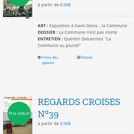
à partir de
0.00
€
sur
la
page
du
ART :
Exposition à Saint-Denis - la Commune
produit
DOSSIER :
La Commune n’est pas morte
ENTRETIEN :
Quentin Deluermoz "La
Commune au pluriel"
Choix des
Ce
Détails
options
produit
a
plusieurs
variations.
Les
options
REGARDS CROISES
peuvent
être
N°39
Prix réduit
choisies
à partir de
0.00
€
sur
la