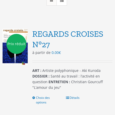
REGARDS CROISES
N°27
Prix réduit
à partir de
0.00
€
ART :
Artiste polyphonique - Aki Kuroda
DOSSIER :
Santé au travail : l’activité en
question
ENTRETIEN :
Christian Gourcuff
"L’amour du jeu"
Choix des
Ce
Détails
options
produit
a
plusieurs