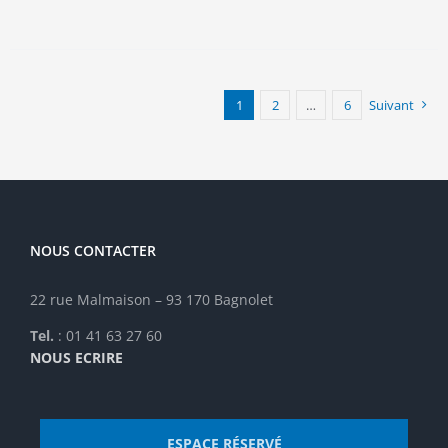
a
plusieurs
variations.
Les
options
1
2
…
6
Suivant
peuvent
être
choisies
sur
la
page
NOUS CONTACTER
du
produit
22 rue Malmaison – 93 170 Bagnolet
Tel.
: 01 41 63 27 60
NOUS ECRIRE
ESPACE RÉSERVÉ