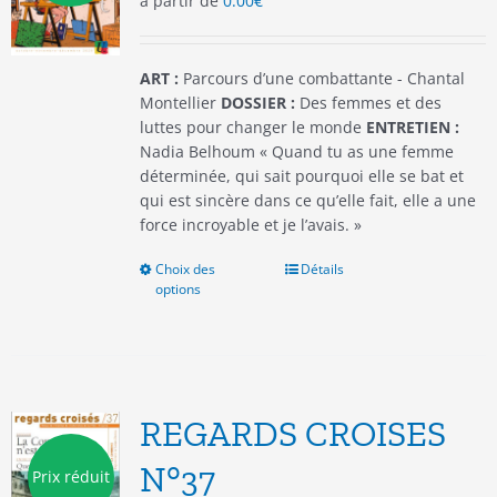
à partir de
0.00
€
sur
la
page
du
ART :
Parcours d’une combattante - Chantal
produit
Montellier
DOSSIER :
Des femmes et des
luttes pour changer le monde
ENTRETIEN :
Nadia Belhoum « Quand tu as une femme
déterminée, qui sait pourquoi elle se bat et
qui est sincère dans ce qu’elle fait, elle a une
force incroyable et je l’avais. »
Choix des
Ce
Détails
options
produit
a
plusieurs
variations.
Les
options
REGARDS CROISES
peuvent
être
N°37
Prix réduit
choisies