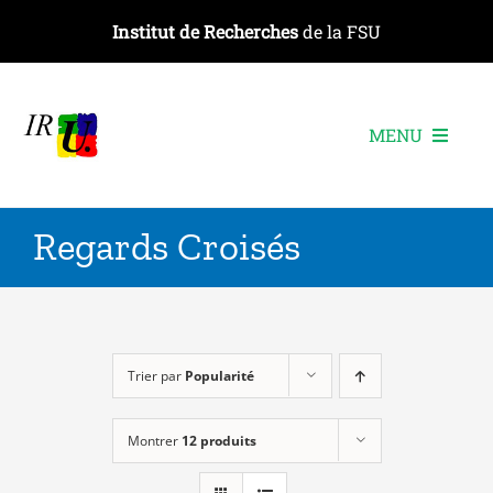
Passer
Institut de Recherches
de la FSU
au
contenu
MENU
L’institut
Regards Croisés
Les recherches
Les publications
Les événements
Trier par
Popularité
Montrer
12 produits