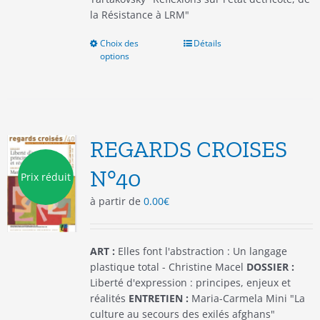
la Résistance à LRM"
Choix des
Ce
Détails
options
produit
a
plusieurs
variations.
Les
options
REGARDS CROISES
peuvent
être
N°40
Prix réduit
choisies
à partir de
0.00
€
sur
la
page
du
ART :
Elles font l'abstraction : Un langage
produit
plastique total - Christine Macel
DOSSIER :
Liberté d'expression : principes, enjeux et
réalités
ENTRETIEN :
Maria-Carmela Mini "La
culture au secours des exilés afghans"