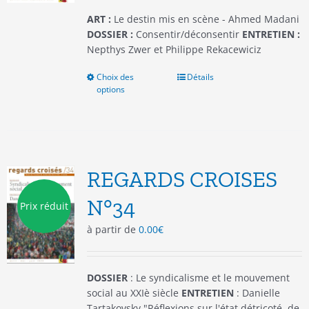
page
du
ART :
Le destin mis en scène - Ahmed Madani
produit
DOSSIER :
Consentir/déconsentir
ENTRETIEN :
Nepthys Zwer et Philippe Rekacewiciz
Choix des
Ce
Détails
options
produit
a
plusieurs
variations.
Les
options
REGARDS CROISES
peuvent
être
N°34
Prix réduit
choisies
à partir de
0.00
€
sur
la
page
du
DOSSIER
: Le syndicalisme et le mouvement
produit
social au XXIè siècle
ENTRETIEN
: Danielle
Tartakovsky "Réflexions sur l'état détricoté, de