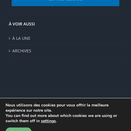
À VOIR AUSSI
À LA UNE
ARCHIVES
Nous utilisons des cookies pour vous offrir la meilleure
expérience sur notre site.
© Institut de recherche de la FSU 2023 | Par
FSU
|
Plan du site
|
You can find out more about which cookies we are using or
Mentions légales
|
Politique de confidentialité
|
CGV
switch them off in
settings
.
Facebook