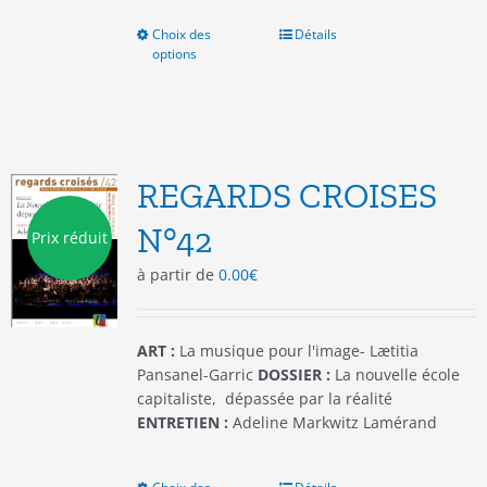
Choix des
Ce
Détails
options
produit
a
plusieurs
variations.
Les
options
REGARDS CROISES
peuvent
être
N°42
Prix réduit
choisies
à partir de
0.00
€
sur
la
page
du
ART :
La musique pour l'image- Lætitia
produit
Pansanel-Garric
DOSSIER :
La nouvelle école
capitaliste, dépassée par la réalité
ENTRETIEN :
Adeline Markwitz Lamérand