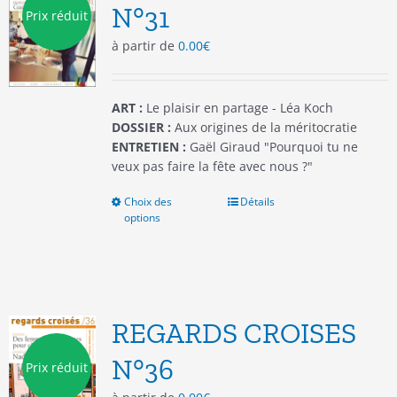
être
N°31
Prix réduit
choisies
à partir de
0.00
€
sur
la
page
du
ART :
Le plaisir en partage - Léa Koch
produit
DOSSIER :
Aux origines de la méritocratie
ENTRETIEN :
Gaël Giraud "Pourquoi tu ne
veux pas faire la fête avec nous ?"
Choix des
Ce
Détails
options
produit
a
plusieurs
variations.
Les
options
REGARDS CROISES
peuvent
être
N°36
Prix réduit
choisies