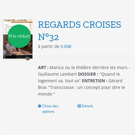
variations.
Les
options
REGARDS CROISES
peuvent
être
N°32
Prix réduit
choisies
à partir de
0.00
€
sur
la
page
du
ART :
Marius ou le théâtre derrière les murs -
produit
Guillaume Lambert
DOSSIER :
"Quand le
logement va, tout va"
ENTRETIEN :
Gérard
Bras "Transclasse : un concept pour dire le
monde "
Choix des
Ce
Détails
options
produit
a
plusieurs
variations.