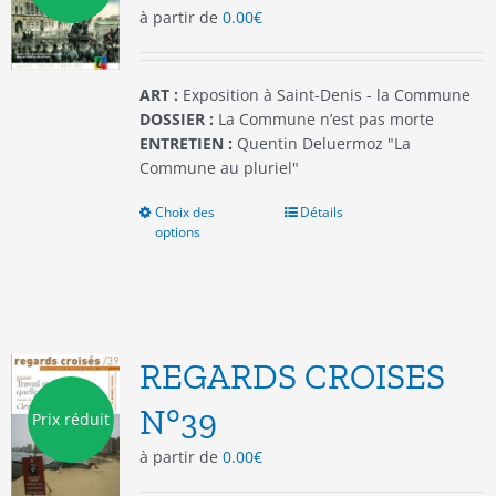
à partir de
0.00
€
sur
la
page
du
ART :
Exposition à Saint-Denis - la Commune
produit
DOSSIER :
La Commune n’est pas morte
ENTRETIEN :
Quentin Deluermoz "La
Commune au pluriel"
Choix des
Ce
Détails
options
produit
a
plusieurs
variations.
Les
options
REGARDS CROISES
peuvent
être
N°39
Prix réduit
choisies
à partir de
0.00
€
sur
la