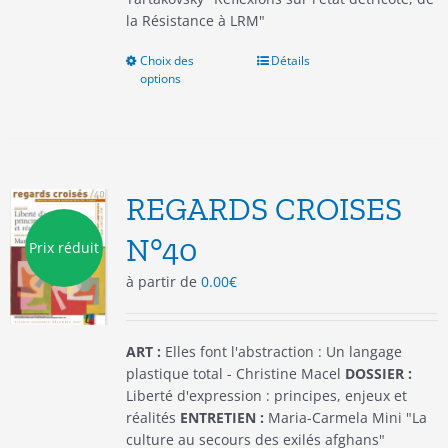
la Résistance à LRM"
Choix des
Ce
Détails
options
produit
a
plusieurs
variations.
Les
options
REGARDS CROISES
peuvent
être
N°40
Prix réduit
choisies
à partir de
0.00
€
sur
la
page
du
ART :
Elles font l'abstraction : Un langage
produit
plastique total - Christine Macel
DOSSIER :
Liberté d'expression : principes, enjeux et
réalités
ENTRETIEN :
Maria-Carmela Mini "La
culture au secours des exilés afghans"