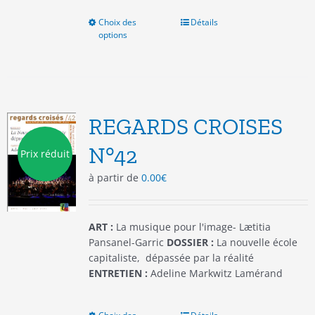
Choix des
Ce
Détails
options
produit
a
plusieurs
variations.
Les
options
REGARDS CROISES
peuvent
être
N°42
Prix réduit
choisies
à partir de
0.00
€
sur
la
page
du
ART :
La musique pour l'image- Lætitia
produit
Pansanel-Garric
DOSSIER :
La nouvelle école
capitaliste, dépassée par la réalité
ENTRETIEN :
Adeline Markwitz Lamérand