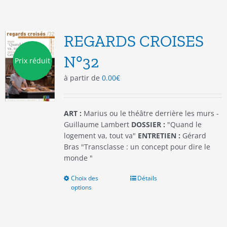
variations.
Les
options
REGARDS CROISES
peuvent
être
N°32
Prix réduit
choisies
à partir de
0.00
€
sur
la
page
du
ART :
Marius ou le théâtre derrière les murs -
produit
Guillaume Lambert
DOSSIER :
"Quand le
logement va, tout va"
ENTRETIEN :
Gérard
Bras "Transclasse : un concept pour dire le
monde "
Choix des
Ce
Détails
options
produit
a
plusieurs
variations.