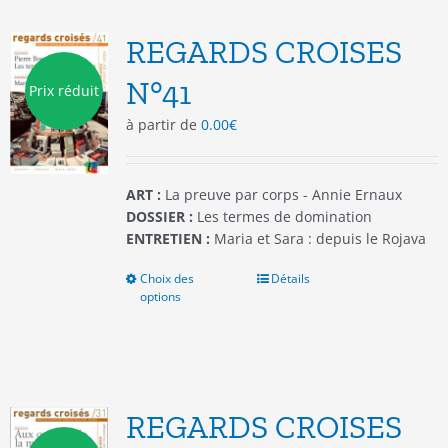
Les
options
REGARDS CROISES
peuvent
être
N°41
Prix réduit
choisies
à partir de
0.00
€
sur
la
page
du
ART :
La preuve par corps - Annie Ernaux
produit
DOSSIER :
Les termes de domination
ENTRETIEN :
Maria et Sara : depuis le Rojava
Choix des
Ce
Détails
options
produit
a
plusieurs
variations.
Les
options
REGARDS CROISES
peuvent