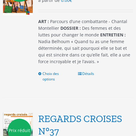
à partir de
0.00
€
sur
la
page
du
ART :
Parcours d’une combattante - Chantal
produit
Montellier
DOSSIER :
Des femmes et des
luttes pour changer le monde
ENTRETIEN :
Nadia Belhoum « Quand tu as une femme
déterminée, qui sait pourquoi elle se bat et
qui est sincère dans ce qu’elle fait, elle a une
force incroyable et je l’avais. »
Choix des
Ce
Détails
options
produit
a
plusieurs
variations.
Les
options
REGARDS CROISES
peuvent
être
N°37
Prix réduit
choisies