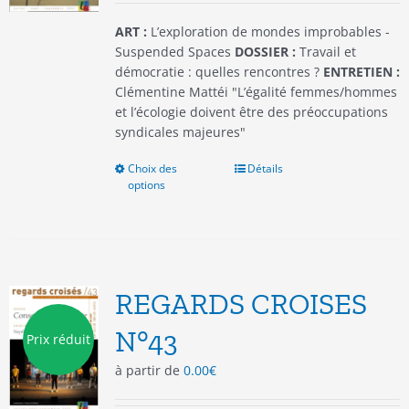
page
du
ART :
L’exploration de mondes improbables -
produit
Suspended Spaces
DOSSIER :
Travail et
démocratie : quelles rencontres ?
ENTRETIEN :
Clémentine Mattéi "L’égalité femmes/hommes
et l’écologie doivent être des préoccupations
syndicales majeures"
Choix des
Ce
Détails
options
produit
a
plusieurs
variations.
Les
options
REGARDS CROISES
peuvent
être
N°43
Prix réduit
choisies
à partir de
0.00
€
sur
la