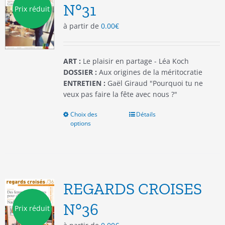
être
N°31
Prix réduit
choisies
à partir de
0.00
€
sur
la
page
du
ART :
Le plaisir en partage - Léa Koch
produit
DOSSIER :
Aux origines de la méritocratie
ENTRETIEN :
Gaël Giraud "Pourquoi tu ne
veux pas faire la fête avec nous ?"
Choix des
Ce
Détails
options
produit
a
plusieurs
variations.
Les
options
REGARDS CROISES
peuvent
être
N°36
Prix réduit
choisies