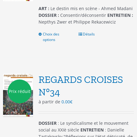
page
du
ART :
Le destin mis en scène - Ahmed Madani
produit
DOSSIER :
Consentir/déconsentir
ENTRETIEN :
Nepthys Zwer et Philippe Rekacewiciz
Choix des
Ce
Détails
options
produit
a
plusieurs
variations.
Les
options
REGARDS CROISES
peuvent
être
N°34
Prix réduit
choisies
à partir de
0.00
€
sur
la
page
du
DOSSIER
: Le syndicalisme et le mouvement
produit
social au XXIè siècle
ENTRETIEN
: Danielle
Tartakovsky "Réflexions sur l'état détricoté, de