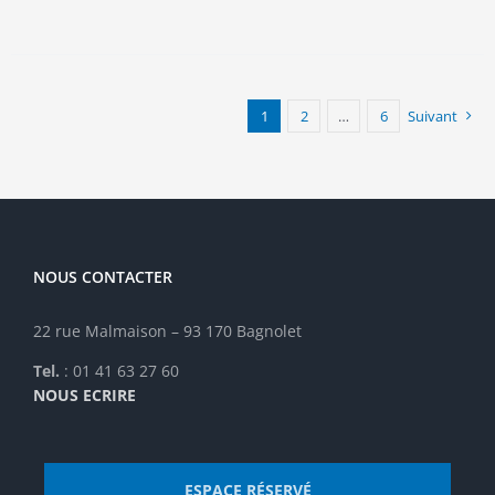
a
plusieurs
variations.
Les
options
1
2
…
6
Suivant
peuvent
être
choisies
sur
la
page
NOUS CONTACTER
du
produit
22 rue Malmaison – 93 170 Bagnolet
Tel.
: 01 41 63 27 60
NOUS ECRIRE
ESPACE RÉSERVÉ