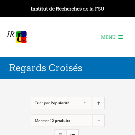
Passer
Institut de Recherches
de la FSU
au
contenu
MENU
L’institut
Regards Croisés
Les recherches
Les publications
Les événements
Trier par
Popularité
Montrer
12 produits