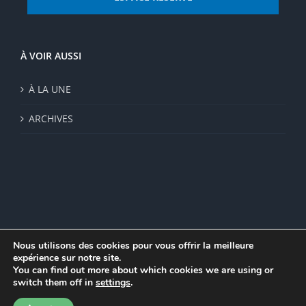
À VOIR AUSSI
À LA UNE
ARCHIVES
Nous utilisons des cookies pour vous offrir la meilleure
expérience sur notre site.
© Institut de recherche de la FSU 2023 | Par
FSU
|
Plan du site
|
You can find out more about which cookies we are using or
Mentions légales
|
Politique de confidentialité
|
CGV
switch them off in
settings
.
Facebook