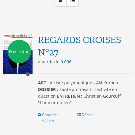
REGARDS CROISES
N°27
Prix réduit
à partir de
0.00
€
ART :
Artiste polyphonique - Aki Kuroda
DOSSIER :
Santé au travail : l’activité en
question
ENTRETIEN :
Christian Gourcuff
"L’amour du jeu"
Choix des
Ce
Détails
options
produit
a
plusieurs