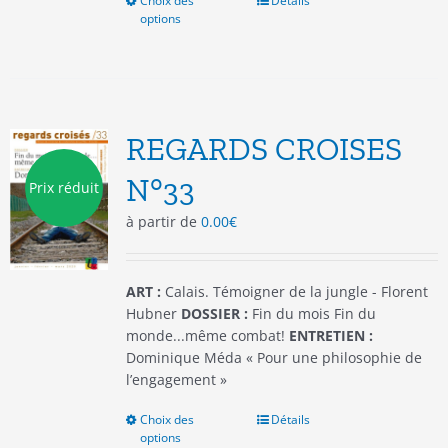
Choix des
Ce
Détails
options
produit
a
plusieurs
variations.
Les
options
REGARDS CROISES
peuvent
être
N°33
Prix réduit
choisies
à partir de
0.00
€
sur
la
page
du
ART :
Calais. Témoigner de la jungle - Florent
produit
Hubner
DOSSIER :
Fin du mois Fin du
monde...même combat!
ENTRETIEN :
Dominique Méda « Pour une philosophie de
l’engagement »
Choix des
Ce
Détails
options
produit