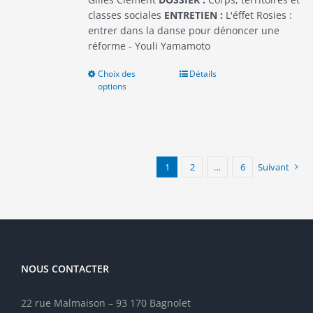
classes sociales
ENTRETIEN :
L'éffet Rosies :
entrer dans la danse pour dénoncer une
réforme - Youli Yamamoto
Choix des
Ce
Détails
options
produit
a
plusieurs
variations.
Les
options
1
2
…
6
Suivant
peuvent
être
choisies
sur
la
page
NOUS CONTACTER
du
produit
22 rue Malmaison – 93 170 Bagnolet