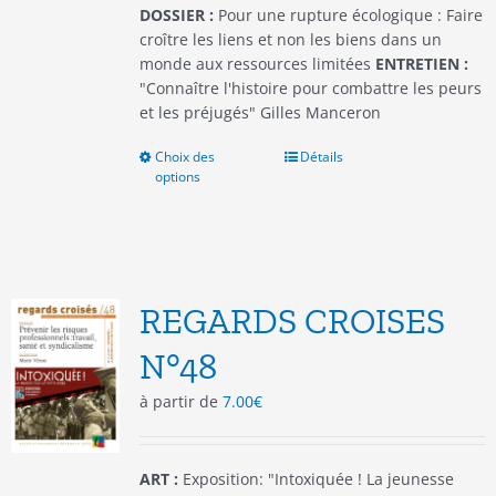
produit
DOSSIER :
Pour une rupture écologique : Faire
croître les liens et non les biens dans un
monde aux ressources limitées
ENTRETIEN :
"Connaître l'histoire pour combattre les peurs
et les préjugés" Gilles Manceron
Choix des
Ce
Détails
options
produit
a
plusieurs
variations.
Les
options
REGARDS CROISES
peuvent
être
N°48
choisies
à partir de
7.00
€
sur
la
page
du
ART :
Exposition: "Intoxiquée ! La jeunesse