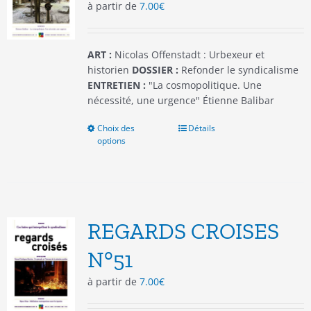
à partir de
7.00
€
sur
la
page
du
ART :
Nicolas Offenstadt : Urbexeur et
produit
historien
DOSSIER :
Refonder le syndicalisme
ENTRETIEN :
"La cosmopolitique. Une
nécessité, une urgence" Étienne Balibar
Choix des
Ce
Détails
options
produit
a
plusieurs
variations.
Les
options
REGARDS CROISES
peuvent
être
N°51
choisies
à partir de
7.00
€
sur
la