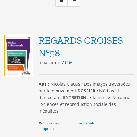
REGARDS CROISES
N°58
à partir de
7.00
€
ART :
Nicolas Clauss
:
Des images traversées
par le mouvement
DOSSIER :
Médias et
démocratie
ENTRETIEN :
Clémence Perronnet
: Sciences et reproduction sociale des
inégalités
Choix des
Ce
Détails
options
produit
a