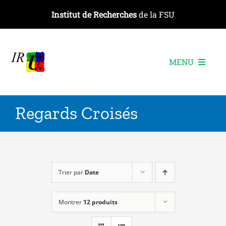
Passer
Institut de Recherches
de la FSU
au
contenu
MENU
L’institut
Regards Croisés
Les recherches
Les publications
Les événements
Trier par
Date
Montrer
12 produits