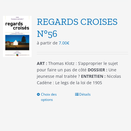
variations.
Les
options
REGARDS CROISES
peuvent
être
N°56
choisies
à partir de
7.00
€
sur
la
page
du
ART :
Thomas Klotz : S’approprier le sujet
produit
pour faire un pas de côté
DOSSIER :
Une
jeunesse mal traitée ?
ENTRETIEN :
Nicolas
Cadène : Le legs de la loi de 1905
Choix des
Ce
Détails
options
produit
a
plusieurs
variations.
Les