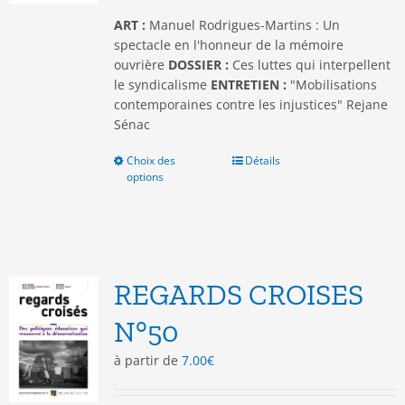
page
du
ART :
Manuel Rodrigues-Martins : Un
produit
spectacle en l'honneur de la mémoire
ouvrière
DOSSIER :
Ces luttes qui interpellent
le syndicalisme
ENTRETIEN :
"Mobilisations
contemporaines contre les injustices" Rejane
Sénac
Choix des
Ce
Détails
options
produit
a
plusieurs
variations.
Les
options
REGARDS CROISES
peuvent
être
N°50
choisies
à partir de
7.00
€
sur
la
page