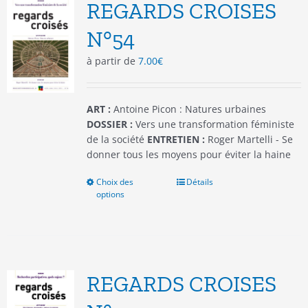
options
REGARDS CROISES
peuvent
être
N°54
choisies
à partir de
7.00
€
sur
la
page
du
ART :
Antoine Picon : Natures urbaines
produit
DOSSIER :
Vers une transformation féministe
de la société
ENTRETIEN :
Roger Martelli - Se
donner tous les moyens pour éviter la haine
Choix des
Ce
Détails
options
produit
a
plusieurs
variations.
Les
options
REGARDS CROISES
peuvent
être