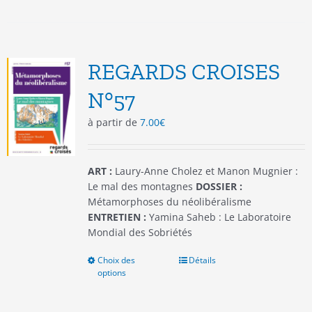
plusieurs
variations.
Les
options
REGARDS CROISES
peuvent
être
N°57
choisies
à partir de
7.00
€
sur
la
page
du
ART :
Laury-Anne Cholez et Manon Mugnier :
produit
Le mal des montagnes
DOSSIER :
Métamorphoses du néolibéralisme
ENTRETIEN :
Yamina Saheb : Le Laboratoire
Mondial des Sobriétés
Choix des
Ce
Détails
options
produit
a
plusieurs