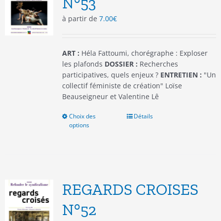
N°53
choisies
à partir de
7.00
€
sur
la
page
du
ART :
Héla Fattoumi, chorégraphe : Exploser
produit
les plafonds
DOSSIER :
Recherches
participatives, quels enjeux ?
ENTRETIEN :
"Un
collectif féministe de création" Loïse
Beauseigneur et Valentine Lê
Choix des
Ce
Détails
options
produit
a
plusieurs
variations.
Les
options
REGARDS CROISES
peuvent
être
N°52
choisies