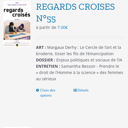
options
REGARDS CROISES
peuvent
être
N°55
choisies
à partir de
7.00
€
sur
la
page
du
ART :
Margaux Derhy : Le Cercle de l’art et la
produit
broderie, tisser les fils de l’émancipation
DOSSIER :
Enjeux politiques et sociaux de l’IA
ENTRETIEN :
Samantha Besson - Prendre le
« droit de l’Homme à la science » des femmes
au sérieux
Choix des
Ce
Détails
options
produit
a
plusieurs
variations.
Les