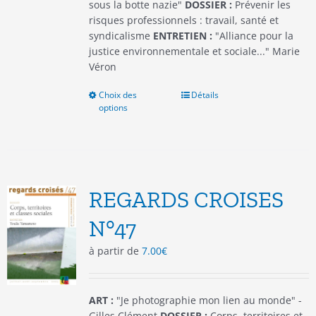
produit
sous la botte nazie"
DOSSIER :
Prévenir les
risques professionnels : travail, santé et
syndicalisme
ENTRETIEN :
"Alliance pour la
justice environnementale et sociale..." Marie
Véron
Choix des
Ce
Détails
options
produit
a
plusieurs
variations.
Les
options
REGARDS CROISES
peuvent
être
N°47
choisies
à partir de
7.00
€
sur
la
page
du
ART :
"Je photographie mon lien au monde" -
produit
Gilles Clément
DOSSIER :
Corps, territoires et