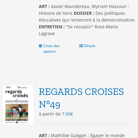
du
ART :
Xavier Bourdereau, Myriam Hassoun :
produit
Histoire de liens
DOSSIER :
Des politiques
éducatives qui renoncent à la démocratisation
ENTRETIEN :
"Se ressaisir" Rose-Marie
Lagrave
Choix des
Ce
Détails
options
produit
a
plusieurs
variations.
Les
options
REGARDS CROISES
peuvent
être
N°49
choisies
à partir de
7.00
€
sur
la
page
du
ART :
Mathilde Guégan : Égayer le monde