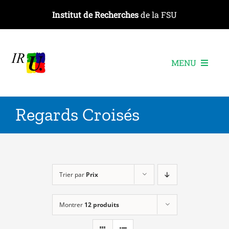
Passer
Institut de Recherches
de la FSU
au
contenu
MENU
L’institut
Regards Croisés
Les recherches
Les publications
Les événements
Trier par
Prix
Montrer
12 produits