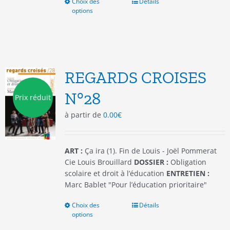
Choix des
Ce
Détails
options
produit
a
plusieurs
variations.
Les
options
REGARDS CROISES
peuvent
être
N°28
Prix réduit
choisies
à partir de
0.00
€
sur
la
page
du
ART :
Ça ira (1). Fin de Louis - Joël Pommerat
produit
Cie Louis Brouillard
DOSSIER :
Obligation
scolaire et droit à l’éducation
ENTRETIEN :
Marc Bablet "Pour l’éducation prioritaire"
Choix des
Ce
Détails
options
produit
a