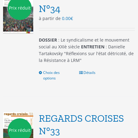
être
N°34
Prix réduit
choisies
à partir de
0.00
€
sur
la
page
du
DOSSIER
: Le syndicalisme et le mouvement
produit
social au XXIè siècle
ENTRETIEN
: Danielle
Tartakovsky "Réflexions sur l'état détricoté, de
la Résistance à LRM"
Choix des
Ce
Détails
options
produit
a
plusieurs
variations.
Les
options
REGARDS CROISES
peuvent
être
N°33
Prix réduit
choisies