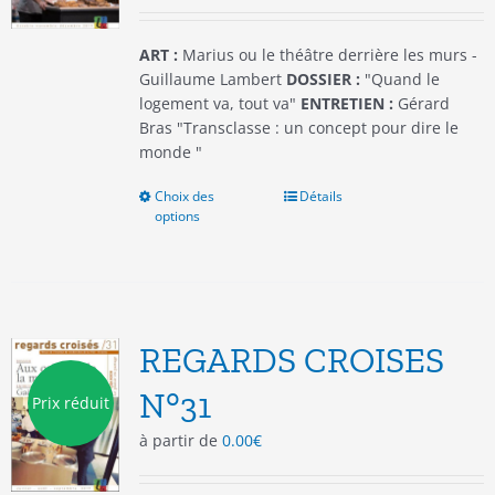
la
page
du
ART :
Marius ou le théâtre derrière les murs -
produit
Guillaume Lambert
DOSSIER :
"Quand le
logement va, tout va"
ENTRETIEN :
Gérard
Bras "Transclasse : un concept pour dire le
monde "
Choix des
Ce
Détails
options
produit
a
plusieurs
variations.
Les
options
REGARDS CROISES
peuvent
être
N°31
Prix réduit
choisies
à partir de
0.00
€
sur
la
page