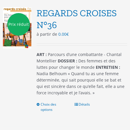
Les
options
REGARDS CROISES
peuvent
être
N°36
Prix réduit
choisies
à partir de
0.00
€
sur
la
page
du
ART :
Parcours d’une combattante - Chantal
produit
Montellier
DOSSIER :
Des femmes et des
luttes pour changer le monde
ENTRETIEN :
Nadia Belhoum « Quand tu as une femme
déterminée, qui sait pourquoi elle se bat et
qui est sincère dans ce qu’elle fait, elle a une
force incroyable et je l’avais. »
Choix des
Ce
Détails
options
produit
a
plusieurs