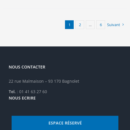
plusieurs
variations.
Les
options
1
2
…
6
Suivant
peuvent
être
choisies
sur
la
page
NOUS CONTACTER
du
produit
22 rue Malmaison – 93 170 Bagnolet
Tel.
: 01 41 63 27 60
NOUS ECRIRE
ESPACE RÉSERVÉ