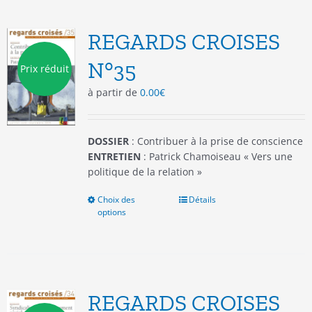
variations.
Les
options
REGARDS CROISES
peuvent
être
N°35
Prix réduit
choisies
à partir de
0.00
€
sur
la
page
du
DOSSIER
: Contribuer à la prise de conscience
produit
ENTRETIEN
: Patrick Chamoiseau « Vers une
politique de la relation »
Choix des
Ce
Détails
options
produit
a
plusieurs
variations.
Les
options
REGARDS CROISES
peuvent