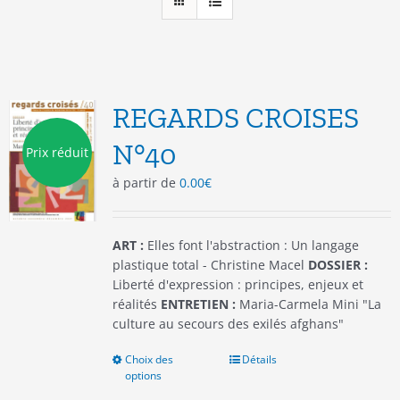
REGARDS CROISES
N°40
Prix réduit
à partir de
0.00
€
ART :
Elles font l'abstraction : Un langage
plastique total - Christine Macel
DOSSIER :
Liberté d'expression : principes, enjeux et
réalités
ENTRETIEN :
Maria-Carmela Mini "La
culture au secours des exilés afghans"
Choix des
Ce
Détails
options
produit
a