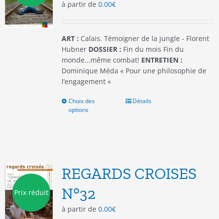
à partir de
0.00
€
sur
la
page
du
ART :
Calais. Témoigner de la jungle - Florent
produit
Hubner
DOSSIER :
Fin du mois Fin du
monde...même combat!
ENTRETIEN :
Dominique Méda « Pour une philosophie de
l’engagement »
Choix des
Ce
Détails
options
produit
a
plusieurs
variations.
Les
options
REGARDS CROISES
peuvent
être
N°32
Prix réduit
choisies
à partir de
0.00
€
sur