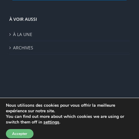
À VOIR AUSSI
À LA UNE
ARCHIVES
Nous utilisons des cookies pour vous offrir la meilleure
expérience sur notre site.
© Institut de recherche de la FSU 2023 | Par
FSU
|
Plan du site
|
You can find out more about which cookies we are using or
Mentions légales
|
Politique de confidentialité
|
CGV
switch them off in
settings
.
Facebook
Accepter