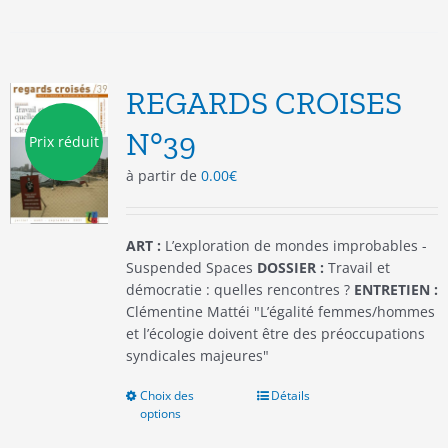
plusieurs
variations.
Les
options
REGARDS CROISES
peuvent
être
N°39
Prix réduit
choisies
à partir de
0.00
€
sur
la
page
du
ART :
L’exploration de mondes improbables -
produit
Suspended Spaces
DOSSIER :
Travail et
démocratie : quelles rencontres ?
ENTRETIEN :
Clémentine Mattéi "L’égalité femmes/hommes
et l’écologie doivent être des préoccupations
syndicales majeures"
Choix des
Ce
Détails
options
produit
a