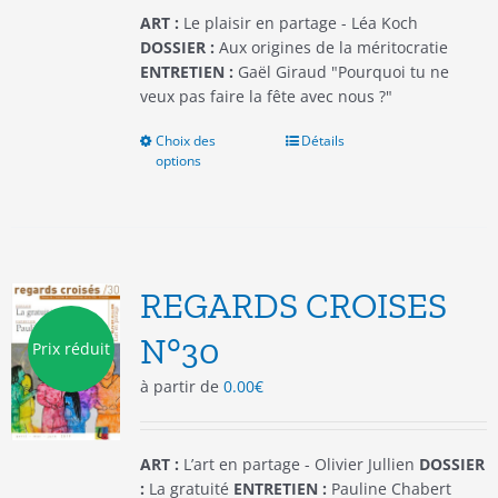
du
ART :
Le plaisir en partage - Léa Koch
produit
DOSSIER :
Aux origines de la méritocratie
ENTRETIEN :
Gaël Giraud "Pourquoi tu ne
veux pas faire la fête avec nous ?"
Choix des
Ce
Détails
options
produit
a
plusieurs
variations.
Les
options
REGARDS CROISES
peuvent
être
N°30
Prix réduit
choisies
à partir de
0.00
€
sur
la
page
du
ART :
L’art en partage - Olivier Jullien
DOSSIER
produit
:
La gratuité
ENTRETIEN :
Pauline Chabert