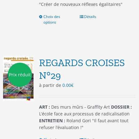
"Créer de nouveaux réflexes égalitaires"
Choix des
Ce
Détails
options
produit
a
plusieurs
variations.
Les
options
REGARDS CROISES
peuvent
être
N°29
Prix réduit
choisies
à partir de
0.00
€
sur
la
page
du
ART :
Des murs mûrs - Graffity Art
DOSSIER :
produit
L’école face aux processus de radicalisation
ENTRETIEN :
Roland Gori "Il faut avant tout
refuser l’évaluation !"