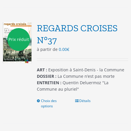
plusieurs
variations.
Les
options
REGARDS CROISES
peuvent
être
N°37
Prix réduit
choisies
à partir de
0.00
€
sur
la
page
du
ART :
Exposition à Saint-Denis - la Commune
produit
DOSSIER :
La Commune n’est pas morte
ENTRETIEN :
Quentin Deluermoz "La
Commune au pluriel"
Choix des
Ce
Détails
options
produit
a
plusieurs
variations.