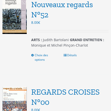
options
Nouveaux regards
peuvent
être
N°52
choisies
8.00
€
sur
la
page
du
ARTS :
Judith Bartolani
GRAND ENTRETIEN :
produit
Monique et Michel Pinçon-Charlot
Choix des
Ce
Détails
options
produit
a
plusieurs
variations.
Les
options
REGARDS CROISES
peuvent
être
N°00
choisies
8.00
€
sur