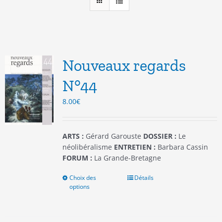
Nouveaux regards
N°44
8.00
€
ARTS :
Gérard Garouste
DOSSIER :
Le
néolibéralisme
ENTRETIEN :
Barbara Cassin
FORUM :
La Grande-Bretagne
Choix des
Ce
Détails
options
produit
a
plusieurs
variations.