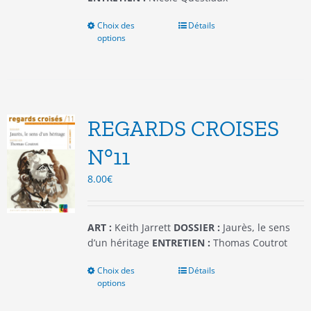
Choix des
Ce
Détails
options
produit
a
plusieurs
variations.
Les
options
REGARDS CROISES
peuvent
être
N°11
choisies
8.00
€
sur
la
page
du
ART :
Keith Jarrett
DOSSIER :
Jaurès, le sens
produit
d’un héritage
ENTRETIEN :
Thomas Coutrot
Choix des
Ce
Détails
options
produit
a