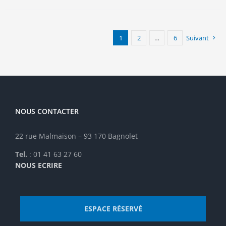
plusieurs
variations.
Les
options
1
2
…
6
Suivant
peuvent
être
choisies
sur
la
page
NOUS CONTACTER
du
produit
22 rue Malmaison – 93 170 Bagnolet
Tel.
: 01 41 63 27 60
NOUS ECRIRE
ESPACE RÉSERVÉ