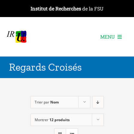
Passer
Institut de Recherches
de la FSU
au
contenu
MENU
L’institut
Regards Croisés
Les recherches
Les publications
Les événements
Trier par
Nom
Montrer
12 produits