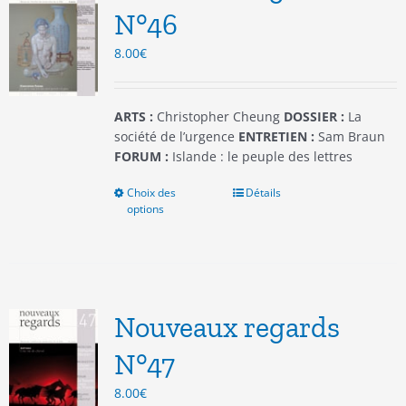
être
N°46
choisies
8.00
€
sur
la
page
du
ARTS :
Christopher Cheung
DOSSIER :
La
produit
société de l’urgence
ENTRETIEN :
Sam Braun
FORUM :
Islande : le peuple des lettres
Choix des
Ce
Détails
options
produit
a
plusieurs
variations.
Les
options
Nouveaux regards
peuvent
être
N°47
choisies
8.00
€
sur