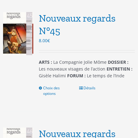
Les
options
Nouveaux regards
peuvent
être
N°45
choisies
8.00
€
sur
la
page
du
ARTS :
La Compagnie Jolie Môme
DOSSIER :
produit
Les nouveaux visages de l’action
ENTRETIEN :
Gisèle Halimi
FORUM :
Le temps de l’Inde
Choix des
Ce
Détails
options
produit
a
plusieurs
variations.
Les
options
Nouveaux regards
peuvent