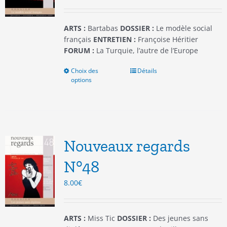
la
page
du
ARTS :
Bartabas
DOSSIER :
Le modèle social
produit
français
ENTRETIEN :
Françoise Héritier
FORUM :
La Turquie, l’autre de l’Europe
Choix des
Ce
Détails
options
produit
a
plusieurs
variations.
Les
options
Nouveaux regards
peuvent
être
N°48
choisies
8.00
€
sur
la
page
du
ARTS :
Miss Tic
DOSSIER :
Des jeunes sans