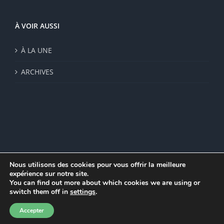
À VOIR AUSSI
À LA UNE
ARCHIVES
Nous utilisons des cookies pour vous offrir la meilleure
expérience sur notre site.
© Institut de recherche de la FSU 2023 | Par
FSU
|
Plan du site
|
You can find out more about which cookies we are using or
Mentions légales
|
Politique de confidentialité
|
CGV
switch them off in
settings
.
Facebook
Accepter