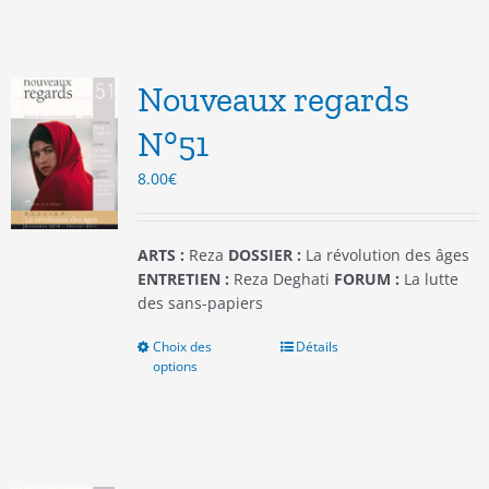
plusieurs
variations.
Les
options
Nouveaux regards
peuvent
être
N°51
choisies
8.00
€
sur
la
page
du
ARTS :
Reza
DOSSIER :
La révolution des âges
produit
ENTRETIEN :
Reza Deghati
FORUM :
La lutte
des sans-papiers
Choix des
Ce
Détails
options
produit
a
plusieurs
variations.
Les