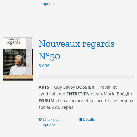
options
produit
a
plusieurs
variations.
Les
options
Nouveaux regards
peuvent
être
N°50
choisies
8.00
€
sur
la
page
du
ARTS :
Guy Savoy
DOSSIER :
Travail et
produit
syndicalisme
ENTRETIEN :
Jean-Marie Boëglin
FORUM :
Le carnivore et la carotte : les enjeux
sociaux du repas
Choix des
Ce
Détails
options
produit
a