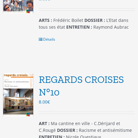
la
page
du
ARTS :
Frédéric Boilet
DOSSIER :
L’Etat dans
produit
tous ses état
ENTRETIEN :
Raymond Aubrac
Détails
REGARDS CROISES
N°10
8.00
€
ART :
Ma cantine en ville - C.Dérijard et
C.Rougé
DOSSIER :
Racisme et antisémitisme
ENTRETIEN :
Nicole Questiaux