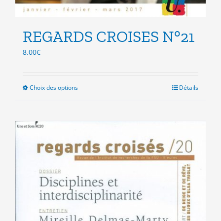
REGARDS CROISES N°21
8.00
€
Choix des options
Ce
Détails
produit
a
plusieurs
variations.
Les
options
peuvent
être
choisies
sur
la
page