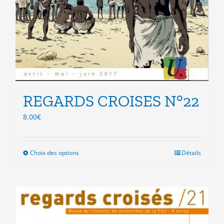
REGARDS CROISES N°22
8.00
€
Choix des options
Ce
Détails
produit
a
plusieurs
variations.
Les
options