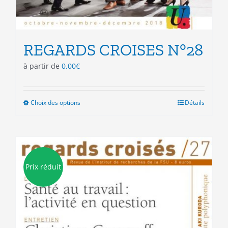
REGARDS CROISES N°28
à partir de
0.00
€
Choix des options
Ce
Détails
produit
a
plusieurs
variations.
Les
Prix réduit
options
peuvent
être
choisies
sur
la