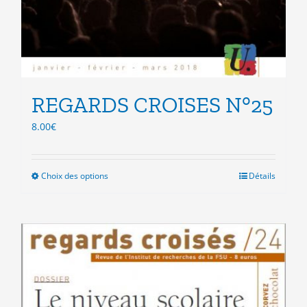
REGARDS CROISES N°25
8.00
€
Choix des options
Ce
Détails
produit
a
plusieurs
variations.
Les
options
peuvent
être