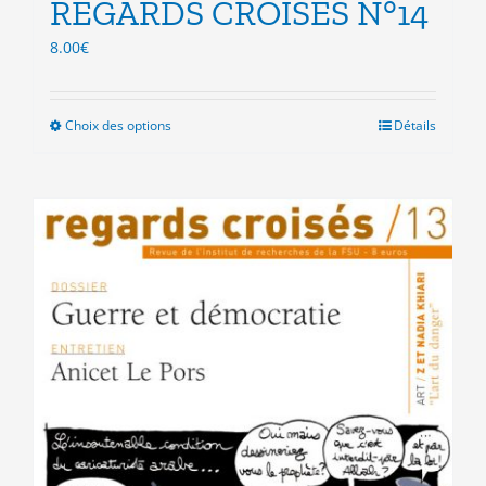
REGARDS CROISES N°14
8.00
€
Choix des options
Ce
Détails
produit
a
plusieurs
variations.
Les
options
peuvent
être
choisies
sur
la
page
du
produit