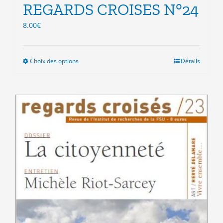
REGARDS CROISES N°24
8.00
€
Choix des options
Ce
Détails
produit
a
plusieurs
variations.
Les
options
peuvent
être
choisies
sur
la
page
du
produit