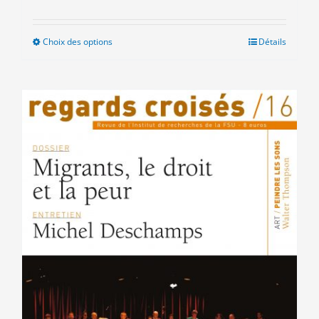
Choix des options
Ce
Détails
produit
a
plusieurs
variations.
Les
options
peuvent
être
choisies
sur
la
page
du
produit