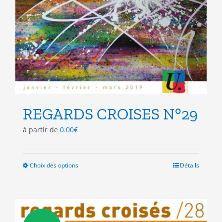
REGARDS CROISES N°29
à partir de
0.00
€
Choix des options
Ce
Détails
produit
a
plusieurs
variations.
Les