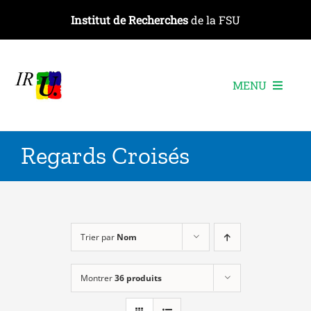
Passer
Institut de Recherches
de la FSU
au
contenu
MENU
L’institut
Regards Croisés
Les recherches
Les publications
Les événements
Trier par
Nom
Montrer
36 produits