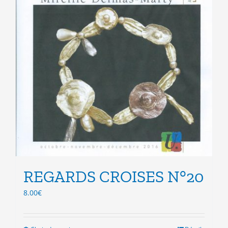
du
produit
REGARDS CROISES N°20
8.00
€