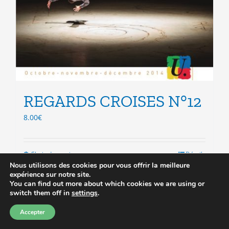
REGARDS CROISES N°12
8.00
€
Choix des options
Ce
Détails
Nous utilisons des cookies pour vous offrir la meilleure
produit
expérience sur notre site.
a
You can find out more about which cookies we are using or
plusieurs
switch them off in
settings
.
variations.
Les
Accepter
options