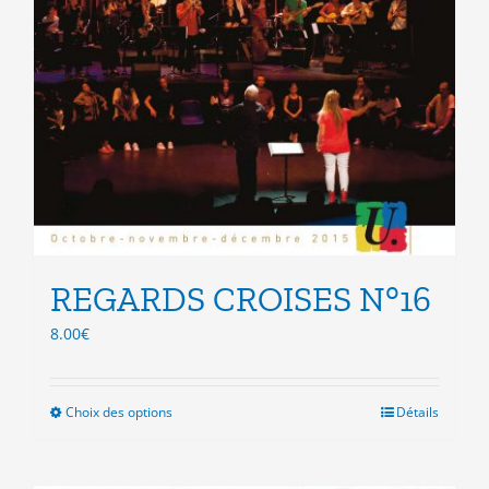
REGARDS CROISES N°16
8.00
€
Choix des options
Ce
Détails
produit
a
plusieurs