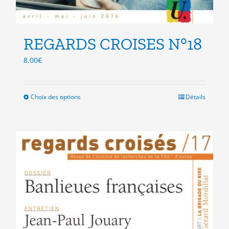
REGARDS CROISES N°18
8.00
€
Choix des options
Ce
Détails
produit
a
plusieurs
variations.
Les
options
peuvent
être
choisies
sur
la