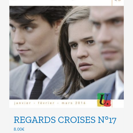
page
du
produit
REGARDS CROISES N°17
8.00
€