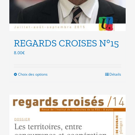
REGARDS CROISES N°15
8.00
€
Choix des options
Ce
Détails
produit
a
plusieurs
variations.
Les
options
peuvent
être
choisies