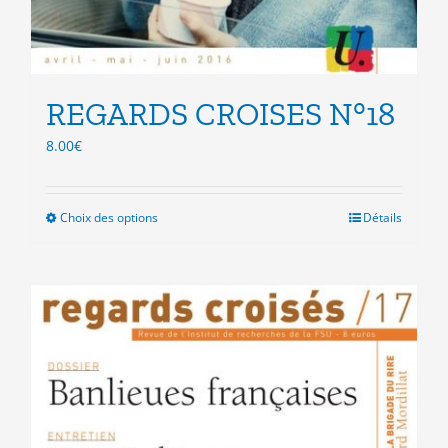
REGARDS CROISES N°18
8.00
€
Choix des options
Ce
Détails
produit
a
plusieurs
variations.
Les
options
peuvent
être
choisies
sur