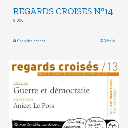
REGARDS CROISES N°14
8.00
€
Choix des options
Ce
Détails
produit
a
plusieurs
variations.
Les
options
peuvent
être
choisies
sur
la
page
du