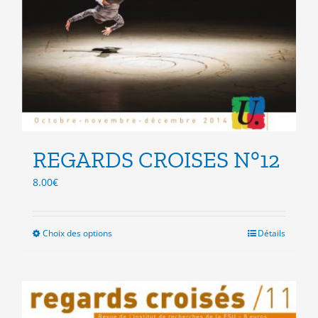
REGARDS CROISES N°12
8.00
€
Choix des options
Ce
Détails
produit
a
plusieurs
variations.
Les