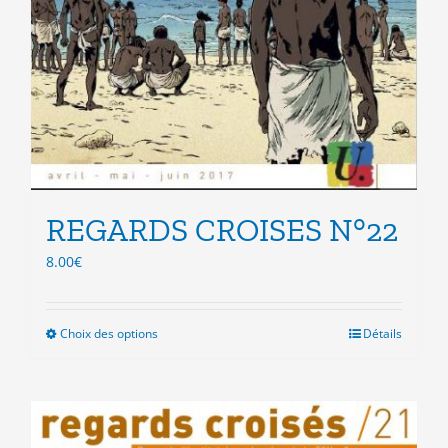
REGARDS CROISES N°22
8.00
€
Choix des options
Ce
Détails
produit
a
plusieurs
variations.
Les