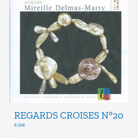
la
page
du
produit
REGARDS CROISES N°20
8.00
€