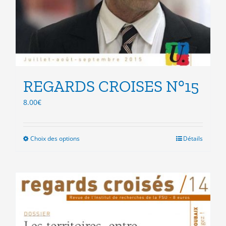
REGARDS CROISES N°15
8.00
€
Choix des options
Ce
Détails
produit
a
plusieurs
variations.
Les
options
peuvent