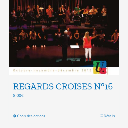
REGARDS CROISES N°16
8.00
€
Choix des options
Ce
Détails
produit