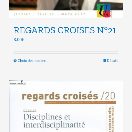
REGARDS CROISES N°21
8.00
€
Choix des options
Ce
Détails
produit
a
plusieurs
variations.
Les
options
peuvent
être
choisies
sur