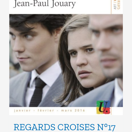
la
page
du
produit
REGARDS CROISES N°17