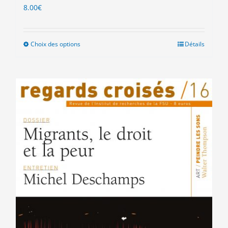
8.00
€
Choix des options
Ce
Détails
produit
a
plusieurs
variations.
Les
options
peuvent
être
choisies
sur
la
page
du
produit