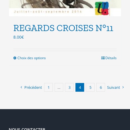
REGARDS CROISES N°11
8.00
€
Choix des options
Ce
Détails
produit
a
plusieurs
variations.
Précédent
1
…
3
4
5
6
Suivant
Les
options
peuvent
être
choisies
sur
la
NOUS CONTACTER