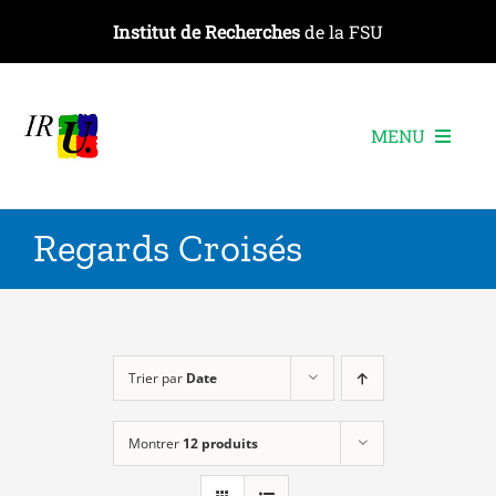
Passer
Institut de Recherches
de la FSU
au
contenu
MENU
L’institut
Regards Croisés
Les recherches
Les publications
Les événements
Trier par
Date
Montrer
12 produits