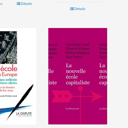
t :
est :
au
Détails
0€.
3.00€.
Détails