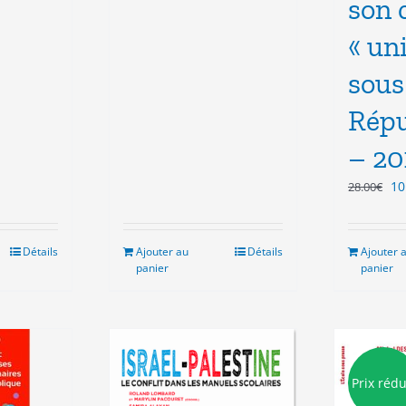
son 
8.00€.
3.00€.
l
« uni
sous
.
Répu
– 20
Le
10
28.00
€
pr
ini
éta
Détails
Ajouter au
Détails
Ajouter 
28
panier
panier
Prix rédu