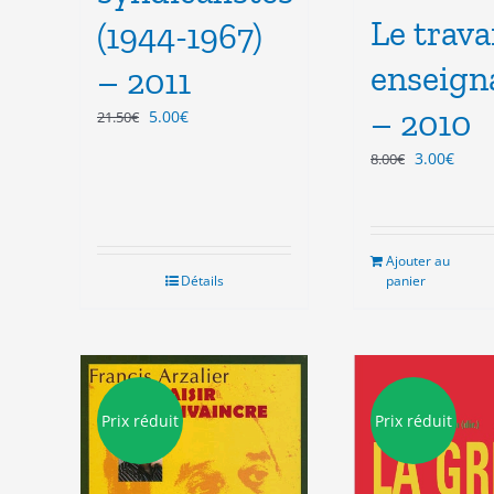
Le trava
(1944-1967)
enseign
– 2011
– 2010
Le
Le
5.00
€
21.50
€
prix
prix
Le
Le
3.00
€
8.00
€
initial
actuel
prix
prix
était :
est :
initial
actue
21.50€.
5.00€.
était :
est :
8.00€.
3.00€
Ajouter au
Détails
panier
Prix réduit
Prix réduit