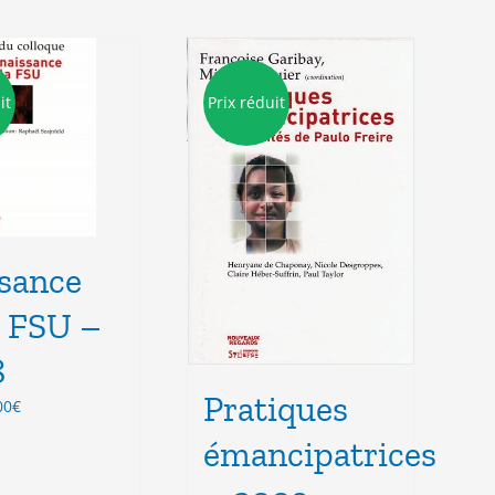
it
Prix réduit
sance
a FSU –
8
Pratiques
Le
00
€
ix
prix
émancipatrices
tial
actuel
it :
est :