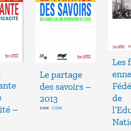
Les 
e
enne
Le partage
ante
Fédé
des savoirs –
e
de
2013
ité –
l’Ed
Le
Le
3.00
€
8.00
€
prix
prix
Nati
initial
actuel
était :
est :