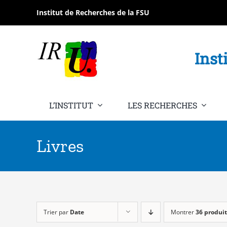
Passer
Institut de Recherches de la FSU
au
contenu
Inst
L’INSTITUT
LES RECHERCHES
Livres
Trier par
Date
Montrer
36 produit