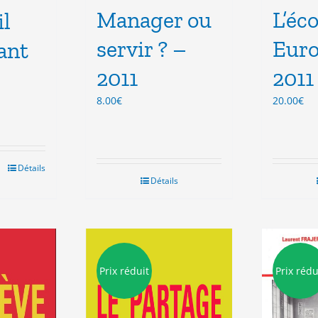
Manager ou
L’éc
il
servir ? –
Euro
ant
2011
2011
8.00
€
20.00
€
l
.
Détails
Détails
Prix réduit
Prix rédu