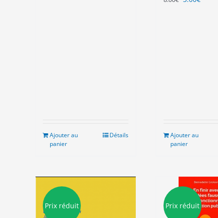
prix
prix
initial
actue
était :
est :
8.00€.
3.00€
Ajouter au
Détails
Ajouter au
panier
panier
Prix réduit
Prix réduit