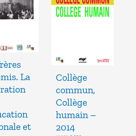
frères
mis. La
Collège
ration
commun,
Collège
ucation
humain –
onale et
2014