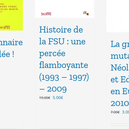
Histoire de
la FSU : une
nnaire
La g
percée
dée !
muta
flamboyante
Néol
(1993 – 1997)
et E
– 2009
l
en E
Le
Le
5.00
€
15.00
€
.
2010
prix
prix
initial
actuel
Le
3.0
7.00
€
était :
est :
pri
15.00€.
5.00€.
init