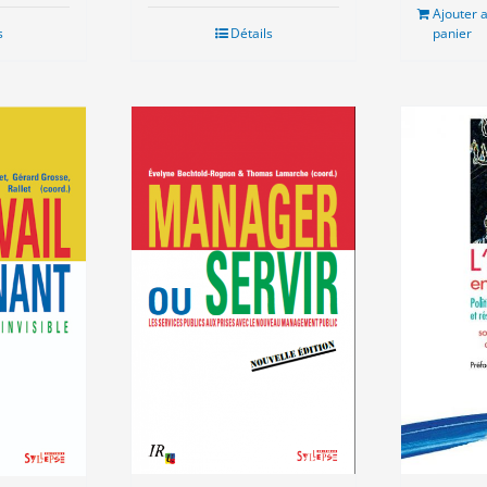
étai
Ajouter 
7.0
s
Détails
panier