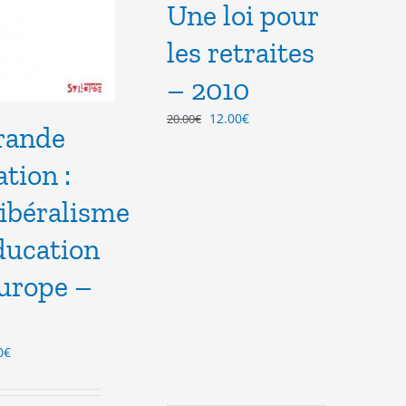
Une loi pour
les retraites
– 2010
Le
Le
12.00
€
20.00
€
rande
prix
prix
initial
actuel
tion :
était :
est :
20.00€.
12.00€.
ibéralisme
ducation
urope –
Le
0
€
x
prix
ial
actuel