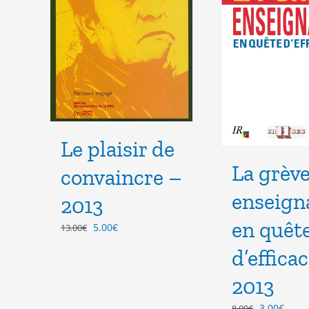
Le plaisir de
La grèv
convaincre –
enseign
2013
en quêt
Le
Le
5.00
€
13.00
€
prix
prix
d’efficac
initial
actuel
était :
est :
2013
13.00€.
5.00€.
Le
Le
3.00
€
8.00
€