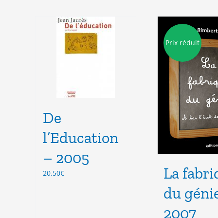
Prix réduit
De
l’Education
– 2005
La fabri
20.50
€
du géni
2007