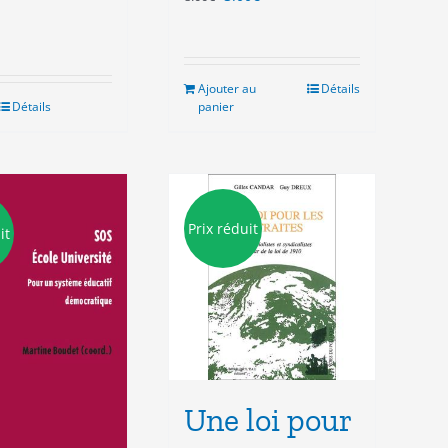
prix
prix
initial
actuel
était :
est :
8.00€.
3.00€.
Ajouter au
Détails
Détails
panier
Prix réduit
it
Une loi pour