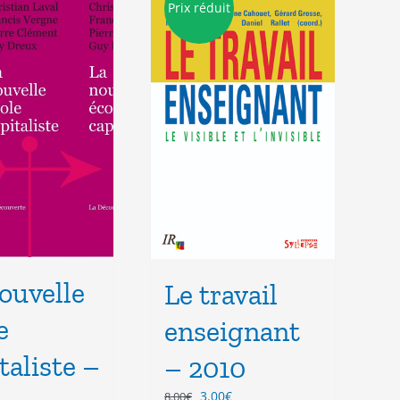
Prix réduit
ouvelle
Le travail
e
enseignant
taliste –
– 2010
Le
Le
3.00
€
8.00
€