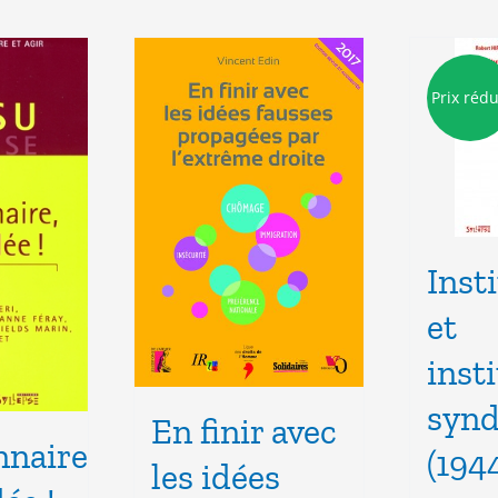
Prix rédu
Inst
et
inst
synd
En finir avec
nnaire
(194
les idées