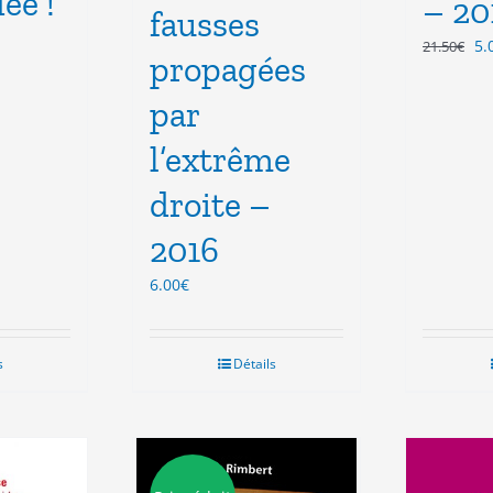
dée !
– 20
fausses
Le
5.
21.50
€
propagées
pr
ini
par
éta
l
21
l’extrême
.
droite –
2016
6.00
€
s
Détails