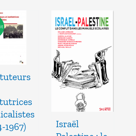
it
ituteurs
itutrices
icalistes
Israël
4-1967)