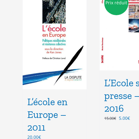
Prix réduit
L’Ecole 
presse 
L’école en
2016
Europe –
Le
Le
5.00
€
15.00
€
2011
prix
prix
initial
actu
20.00
€
était :
est :