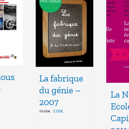
Prix réduit
sous
La fabrique
–
du génie –
La N
2007
Ecol
Le
Le
3.00
€
15.50
€
Capi
prix
prix
el
initial
actuel