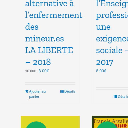
alternative à
l’Ensei
l’enfermement
profess
des
une
mineur.es
exigenc
LA LIBERTE
sociale 
– 2018
2017
Le
Le
3.00
€
8.00
€
10.00
€
prix
prix
initial
actuel
était :
est :
Ajouter au
Détails
10.00€.
3.00€.
panier
Détail