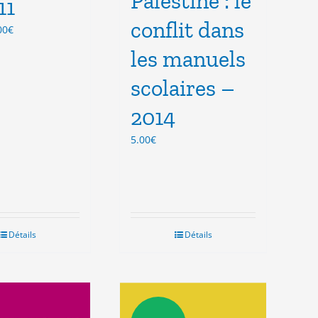
Palestine : le
11
conflit dans
Le
00
€
ix
prix
les manuels
tial
actuel
it :
est :
scolaires –
.50€.
5.00€.
2014
5.00
€
Détails
Détails