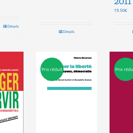
2011
était :
est :
€.
15.50€.
3.00€.
19.50
€
Détails
Détails
Prix réduit
Prix rédu