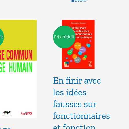
Détails
it
Prix réduit
En finir avec
les idées
fausses sur
fonctionnaires
et fonction