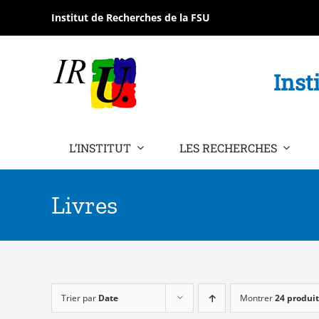
Passer
Institut de Recherches de la FSU
au
contenu
Inst
L’INSTITUT
LES RECHERCHES
Livres
Trier par
Date
Montrer
24 produit