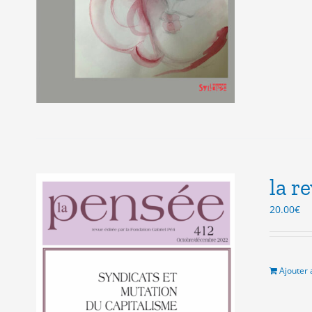
la r
20.00
€
Ajouter 