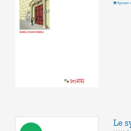
12
Ajouter 
Le s