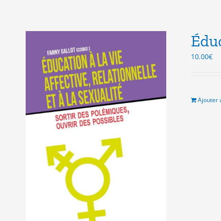
Éduc
10.00
€
Ajouter 