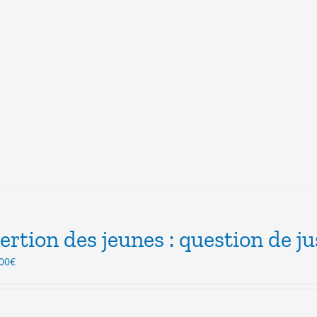
sertion des jeunes : question de ju
Le
00
€
ix
prix
itial
actuel
ait :
est :