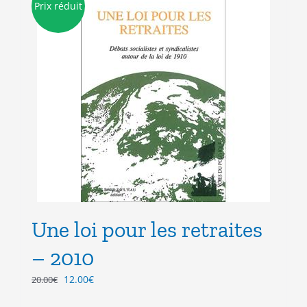
Prix réduit
Une loi pour les retraites
– 2010
Le
Le
12.00
€
20.00
€
prix
prix