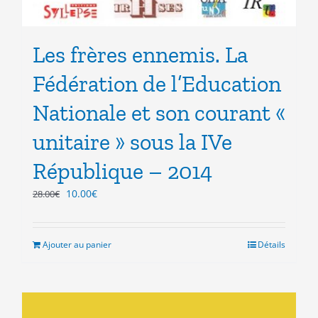
Les frères ennemis. La
Fédération de l’Education
Nationale et son courant «
unitaire » sous la IVe
République – 2014
Le
Le
10.00
€
28.00
€
prix
prix
initial
actuel
était :
est :
Ajouter au panier
Détails
28.00€.
10.00€.