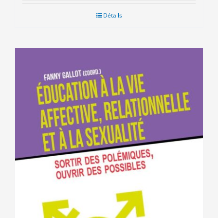
initial
actuel
était :
est :
Détails
20.00€.
12.00€.