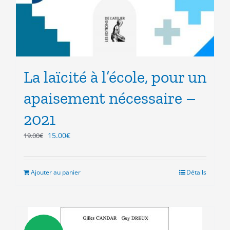
La laïcité à l’école, pour un
apaisement nécessaire –
2021
Le
Le
15.00
€
19.00
€
prix
prix
initial
actuel
était :
est :
Ajouter au panier
Détails
19.00€.
15.00€.