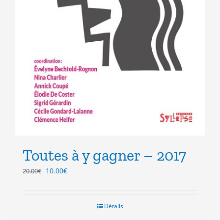
Toutes à y gagner – 2017
Le
Le
10.00
€
20.00
€
prix
prix
initial
actuel
était :
est :
Détails
20.00€.
10.00€.