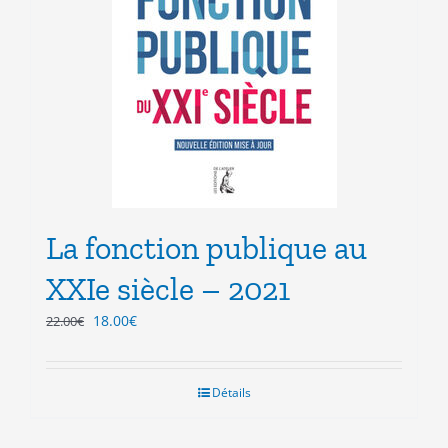
La fonction publique au
XXIe siècle – 2021
Le
Le
18.00
€
22.00
€
prix
prix
initial
actuel
était :
est :
Détails
22.00€.
18.00€.