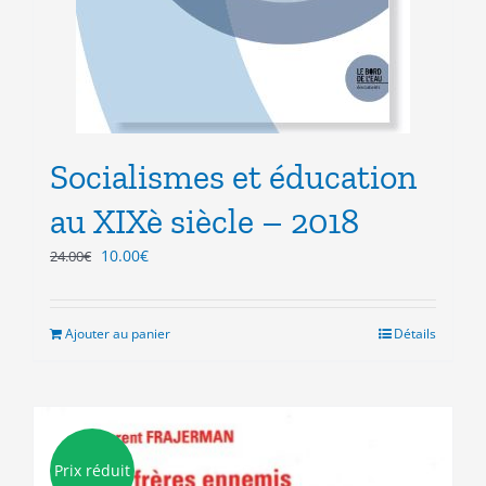
Socialismes et éducation
au XIXè siècle – 2018
Le
Le
10.00
€
24.00
€
prix
prix
initial
actuel
était :
est :
Ajouter au panier
Détails
24.00€.
10.00€.
Prix réduit