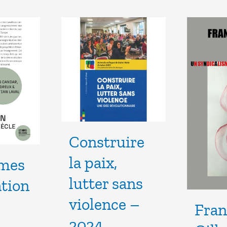
Construire
la paix,
smes
lutter sans
ation
violence –
Fran
2024