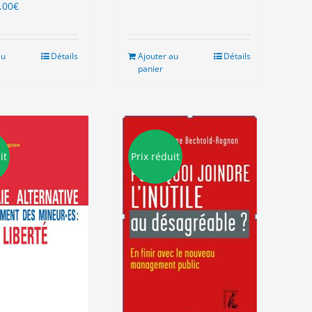
Le
.00
€
ix
prix
tial
actuel
it :
est :
au
Détails
Ajouter au
Détails
.00€.
15.00€.
panier
it
Prix réduit