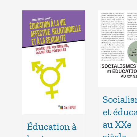
Sociali
et éduc
au XXe
Éducation à
siècle –