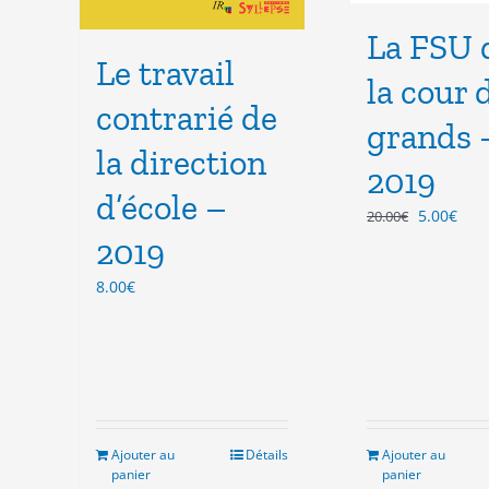
La FSU 
Le travail
la cour 
contrarié de
grands 
la direction
2019
d’école –
Le
Le
5.00
€
20.00
€
prix
prix
2019
initial
actu
était :
est :
8.00
€
20.00€.
5.00
Ajouter au
Détails
Ajouter au
panier
panier