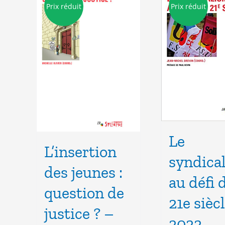
Prix réduit
Prix réduit
Le
L’insertion
syndica
des jeunes :
au défi 
question de
21e sièc
justice ? –
2022