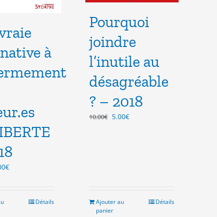
Pourquoi
vraie
joindre
rnative à
l’inutile au
fermement
désagréable
? – 2018
ur.es
Le
Le
5.00
€
10.00
€
prix
prix
LIBERTE
initial
actuel
18
était :
est :
10.00€.
5.00€.
Le
00
€
ix
prix
tial
actuel
it :
est :
au
Détails
Ajouter au
Détails
.00€.
3.00€.
panier