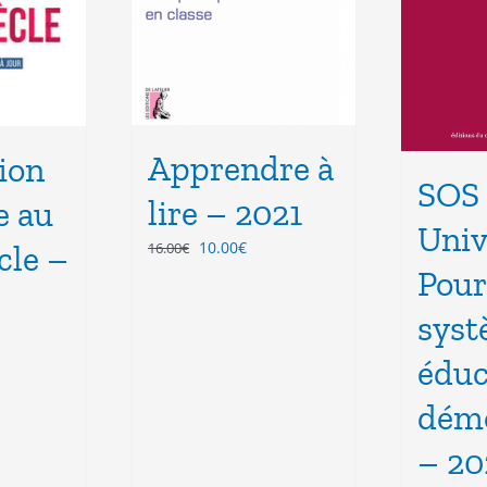
Apprendre à
ion
SOS 
lire – 2021
e au
Univ
Le
Le
10.00
€
16.00
€
cle –
prix
prix
Pour
initial
actuel
était :
est :
sys
16.00€.
10.00€.
x
éduc
uel
démo
 :
00€.
– 20