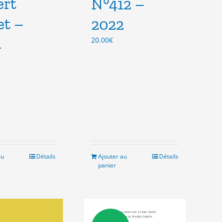
ert
N°412 –
et –
2022
4
20.00
€
au
Détails
Ajouter au
Détails
panier