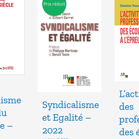
Prix réduit
L’act
lisme
Syndicalisme
des
du
et Egalité –
prof
le –
2022
des 