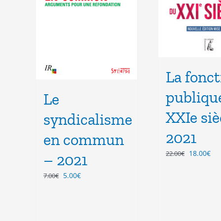
La fonct
publiqu
Le
XXIe siè
syndicalisme
2021
en commun
Le
Le
18.00
€
22.00
€
– 2021
prix
pri
initial
act
Le
Le
5.00
€
7.00
€
était :
est
prix
prix
22.00€.
18.
initial
actuel
était :
est :
7.00€.
5.00€.