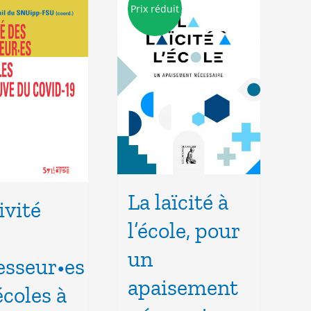
Prix réduit
La laïcité à
ivité
l’école, pour
un
esseur•es
apaisement
écoles à