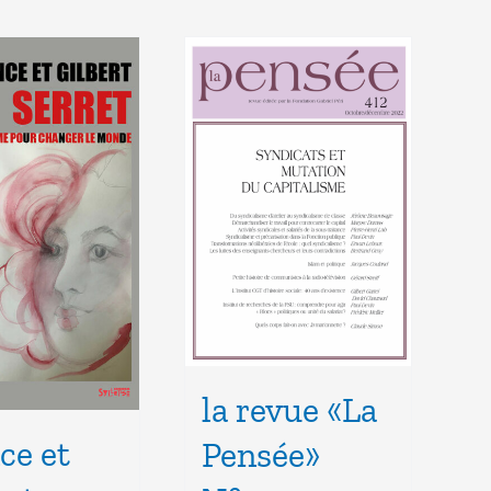
la revue «La
ce et
Pensée»