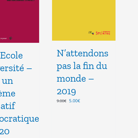
N’attendons
Ecole
pas la fin du
ersité –
monde –
 un
2019
tème
Le
Le
5.00
€
9.00
€
atif
prix
prix
initial
actuel
cratique
était :
est :
9.00€.
5.00€.
20