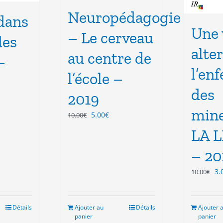
Neuropédagogie
dans
Une 
– Le cerveau
des
alte
au centre de
–
l’en
l’école –
des
2019
mine
Le
Le
5.00
€
10.00
€
el
prix
prix
LA 
initial
actuel
€.
était :
est :
– 20
10.00€.
5.00€.
Le
3.
10.00
€
pr
ini
éta
Détails
Ajouter au
Détails
Ajouter 
10
panier
panier