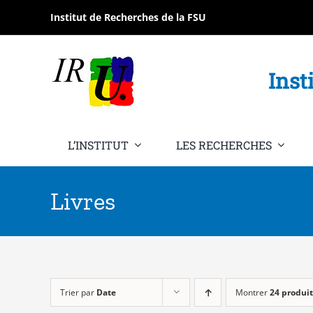
Passer
Institut de Recherches de la FSU
au
contenu
Inst
L’INSTITUT
LES RECHERCHES
Livres
Trier par
Date
Montrer
24 produit