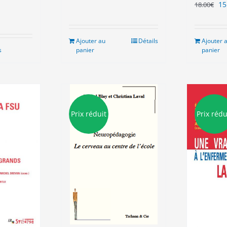
Le
15
18.00
€
pr
ini
éta
Ajouter au
Détails
Ajouter 
18
s
panier
panier
Prix réduit
Prix rédu