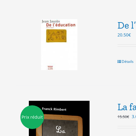
De l
20.50
€
Détails
La f
Le
3.
15.50
€
Prix réduit
pr
in