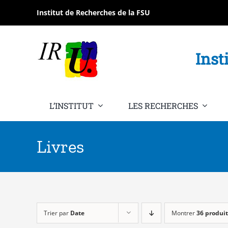
Passer
Institut de Recherches de la FSU
au
contenu
Inst
L’INSTITUT
LES RECHERCHES
Livres
Trier par
Date
Montrer
36 produit