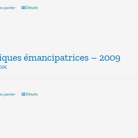
ait :
est :
.00€.
3.00€.
au panier
Détails
iques émancipatrices – 2009
Le
00
€
ix
prix
itial
actuel
ait :
est :
.00€.
3.00€.
au panier
Détails