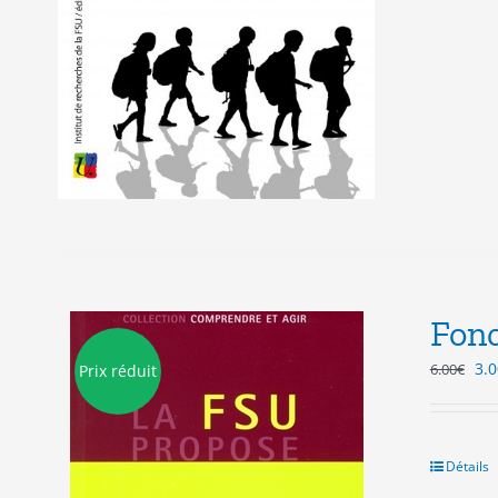
Fonc
Le
3.0
6.00
€
Prix réduit
pri
init
étai
6.0
Détails