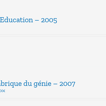
’Education – 2005
abrique du génie – 2007
Le
00
€
ix
prix
itial
actuel