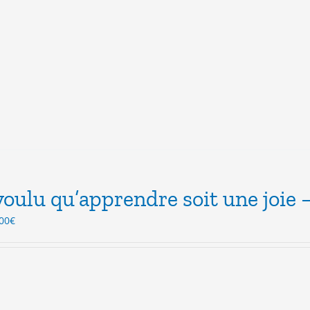
ait :
est :
.50€.
3.00€.
 voulu qu’apprendre soit une joie
Le
00
€
ix
prix
itial
actuel
ait :
est :
.00€.
5.00€.