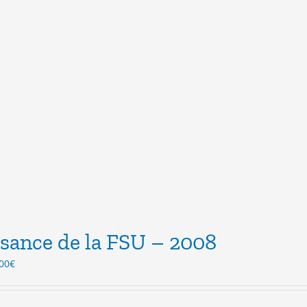
sance de la FSU – 2008
Le
00
€
ix
prix
itial
actuel