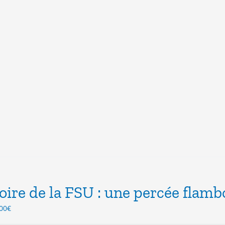
oire de la FSU : une percée flamb
Le
00
€
ix
prix