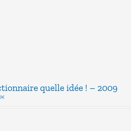
tionnaire quelle idée ! – 2009
Le
0
€
x
prix
ial
actuel
t :
est :
0€.
3.00€.