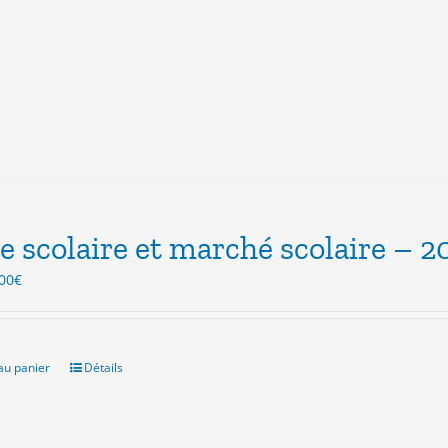
e scolaire et marché scolaire – 2
Le
00
€
ix
prix
itial
actuel
ait :
est :
.00€.
3.00€.
au panier
Détails