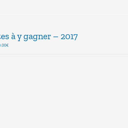
es à y gagner – 2017
Le
0.00
€
ix
prix
itial
actuel
ait :
est :
.00€.
10.00€.