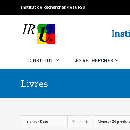
Passer
Institut de Recherches de la FSU
au
contenu
Inst
L’INSTITUT
LES RECHERCHES
Livres
Trier par
Date
Montrer
24 produit