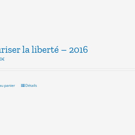
riser la liberté – 2016
Le
0
€
x
prix
ial
actuel
t :
est :
0€.
3.00€.
au panier
Détails