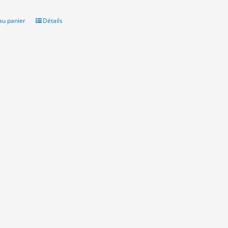
t :
est :
0€.
3.00€.
au panier
Détails