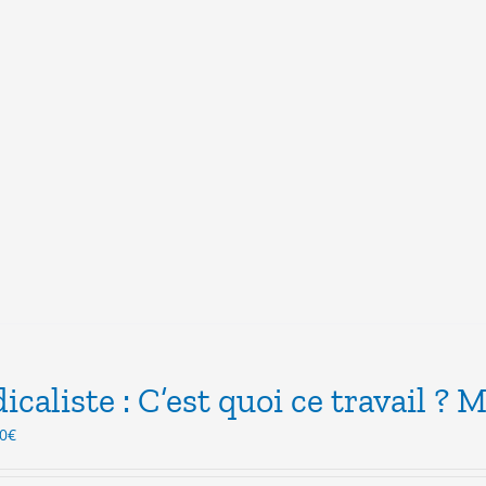
icaliste : C’est quoi ce travail ? M
Le
0
€
x
prix
ial
actuel