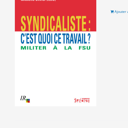
étai
9.0
Ajouter 