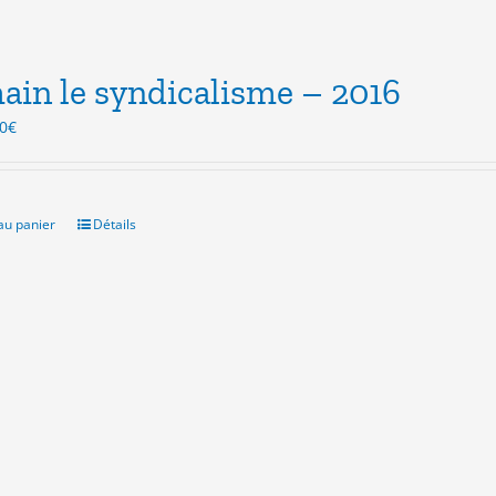
in le syndicalisme – 2016
Le
0
€
x
prix
ial
actuel
t :
est :
0€.
3.00€.
au panier
Détails