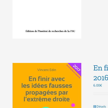
En f
201
6.00
€
Détails