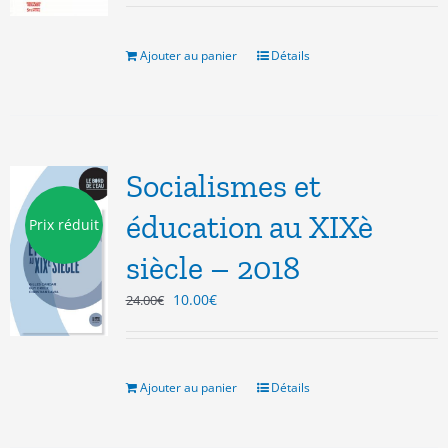
initial
actuel
était :
est :
15.00€.
3.00€.
Ajouter au panier
Détails
Socialismes et
éducation au XIXè
Prix réduit
siècle – 2018
Le
Le
10.00
€
24.00
€
prix
prix
initial
actuel
était :
est :
24.00€.
10.00€.
Ajouter au panier
Détails