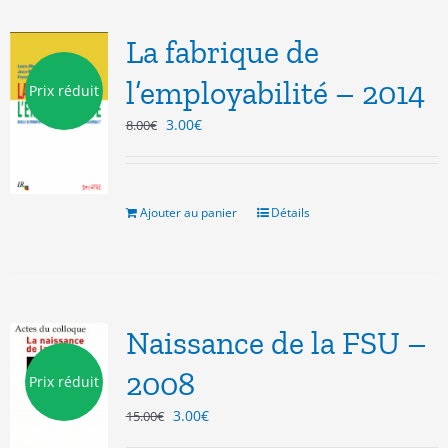
La fabrique de
l’employabilité – 2014
Prix réduit
Le
Le
3.00
€
8.00
€
prix
prix
initial
actuel
était :
est :
8.00€.
3.00€.
Ajouter au panier
Détails
Naissance de la FSU –
2008
Prix réduit
Le
Le
3.00
€
15.00
€
prix
prix