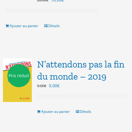
28.00
€
prix
prix
initial
actuel
était :
est :
28.00€.
10.00€.
Ajouter au panier
Détails
N’attendons pas la fin
du monde – 2019
Prix réduit
Le
Le
5.00
€
9.00
€
prix
prix
initial
actuel
était :
est :
9.00€.
5.00€.
Ajouter au panier
Détails