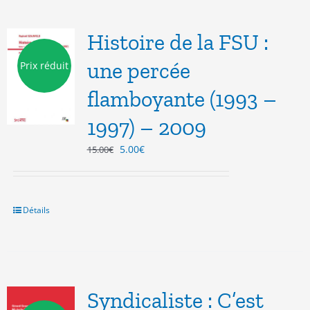
Histoire de la FSU :
une percée
Prix réduit
flamboyante (1993 –
1997) – 2009
Le
Le
5.00
€
15.00
€
prix
prix
initial
actuel
était :
est :
15.00€.
5.00€.
Détails
Syndicaliste : C’est