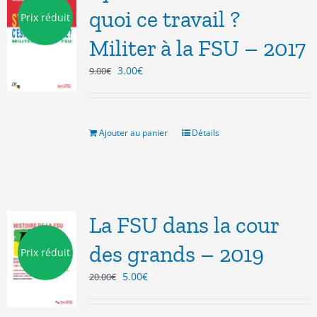
quoi ce travail ?
Prix réduit
Militer à la FSU – 2017
Le
Le
3.00
€
9.00
€
prix
prix
initial
actuel
était :
est :
9.00€.
3.00€.
Ajouter au panier
Détails
La FSU dans la cour
des grands – 2019
Prix réduit
Le
Le
5.00
€
20.00
€
prix
prix
initial
actuel