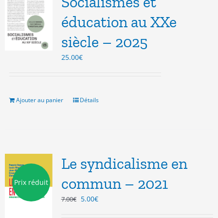
Socialismes et
éducation au XXe
siècle – 2025
25.00
€
Ajouter au panier
Détails
Le syndicalisme en
commun – 2021
Prix réduit
Le
Le
5.00
€
7.00
€
prix
prix