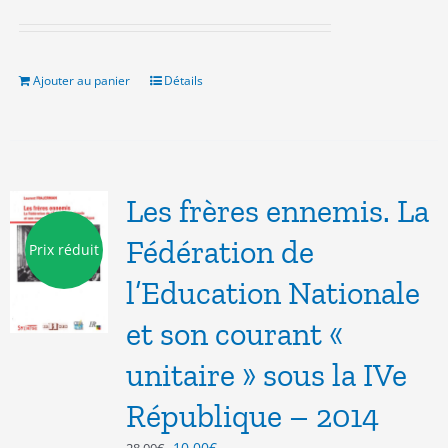
prix
prix
initial
actuel
était :
est :
7.00€.
3.00€.
Ajouter au panier
Détails
Les frères ennemis. La
Fédération de
Prix réduit
l’Education Nationale
et son courant «
unitaire » sous la IVe
République – 2014
Le
Le
10.00
€