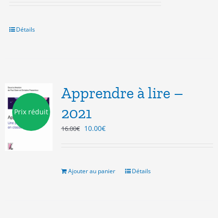
Détails
Apprendre à lire –
2021
Prix réduit
Le
Le
10.00
€
16.00
€
prix
prix
initial
actuel
était :
est :
16.00€.
10.00€.
Ajouter au panier
Détails