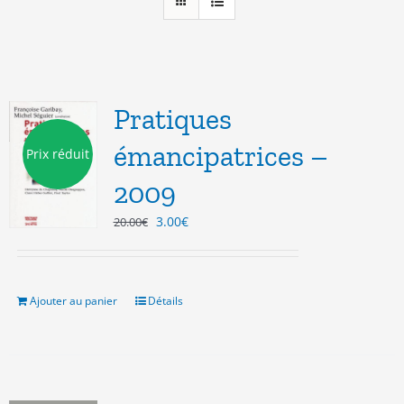
Pratiques
émancipatrices –
Prix réduit
2009
Le
Le
3.00
€
20.00
€
prix
prix
initial
actuel
était :
est :
20.00€.
3.00€.
Ajouter au panier
Détails