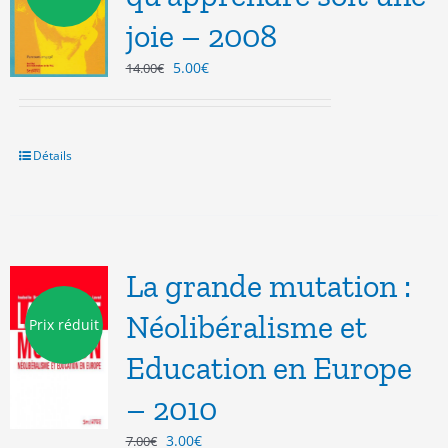
joie – 2008
Le
Le
5.00
€
14.00
€
prix
prix
initial
actuel
était :
est :
14.00€.
5.00€.
Détails
La grande mutation :
Néolibéralisme et
Prix réduit
Education en Europe
– 2010
Le
Le
3.00
€
7.00
€