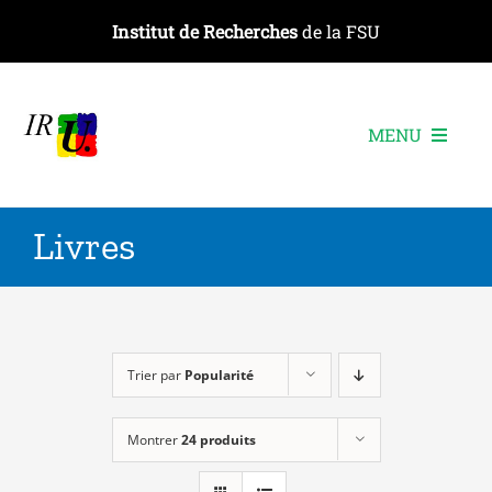
Passer
Institut de Recherches
de la FSU
au
contenu
MENU
L’institut
Livres
Les recherches
Les publications
Les événements
Trier par
Popularité
Montrer
24 produits