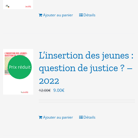
initial
actuel
était :
est :
7.00€.
5.00€.
Ajouter au panier
Détails
L’insertion des jeunes :
question de justice ? –
Prix réduit
2022
Le
Le
9.00
€
12.00
€
prix
prix
initial
actuel
était :
est :
12.00€.
9.00€.
Ajouter au panier
Détails