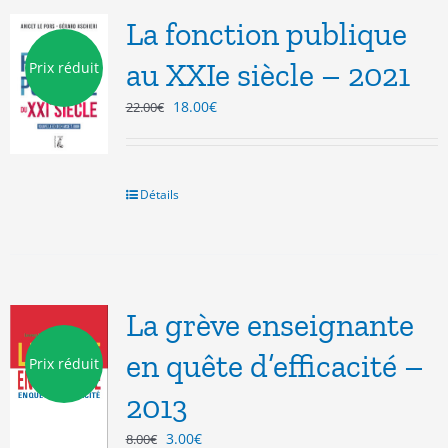
La fonction publique
au XXIe siècle – 2021
Prix réduit
Le
Le
18.00
€
22.00
€
prix
prix
initial
actuel
était :
est :
22.00€.
18.00€.
Détails
La grève enseignante
en quête d’efficacité –
Prix réduit
2013
Le
Le
3.00
€
8.00
€