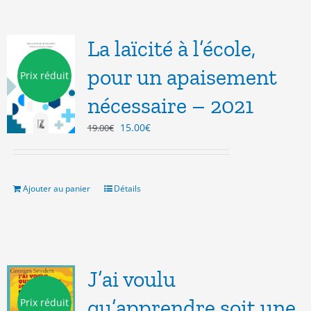
La laïcité à l’école,
pour un apaisement
Prix réduit
nécessaire – 2021
Le
Le
15.00
€
19.00
€
prix
prix
initial
actuel
était :
est :
19.00€.
15.00€.
Ajouter au panier
Détails
J’ai voulu
qu’apprendre soit une
Prix réduit