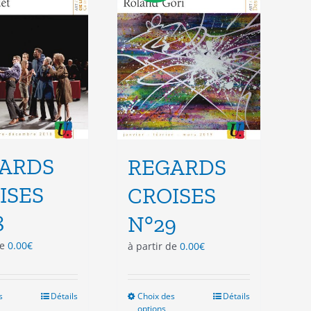
choisies
choisies
sur
sur
la
la
page
page
du
du
produit
produit
ARDS
REGARDS
ISES
CROISES
8
N°29
de
0.00
€
à partir de
0.00
€
s
Ce
Détails
Choix des
Ce
Détails
options