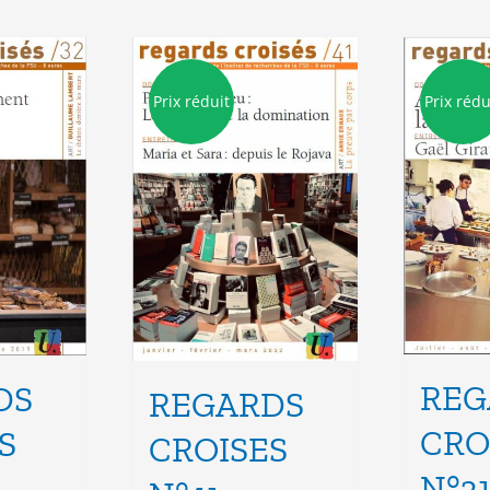
Prix réduit
Prix rédu
REG
DS
REGARDS
CRO
S
CROISES
N°3