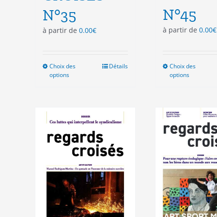
N°45
N°35
à partir de
0.00
€
à partir de
0.00
€
Choix des
Ce
Détails
Choix des
Ce
options
options
produit
pro
a
a
plusieurs
plu
variations.
vari
Les
Les
options
opt
peuvent
peu
être
êtr
choisies
cho
sur
sur
la
la
page
pag
du
du
produit
pro