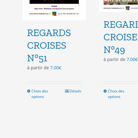
REGAR
REGARDS
CROISE
CROISES
N°49
N°51
à partir de
7.00
€
à partir de
7.00
€
Choix des
Ce
Détails
Choix des
Ce
options
options
produit
pro
a
a
plusieurs
plu
variations.
vari
Les
Les
options
opt