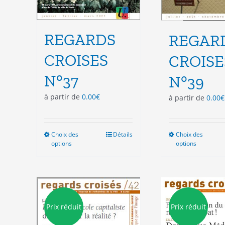
REGARDS
REGAR
CROISES
CROISE
N°37
N°39
à partir de
0.00
€
à partir de
0.00
€
Choix des
Ce
Détails
Choix des
Ce
options
options
produit
pro
a
a
plusieurs
plu
variations.
vari
Les
Les
options
opt
Prix réduit
Prix réduit
peuvent
peu
être
êtr