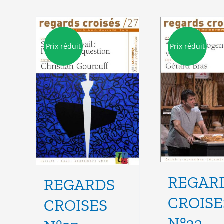
Prix réduit
Prix réduit
REGAR
REGARDS
CROISE
CROISES
N°32