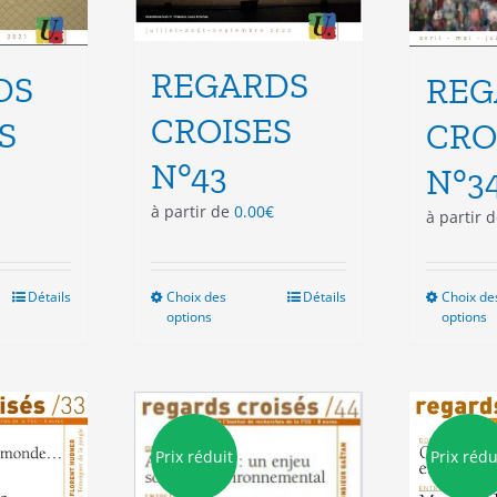
REGARDS
DS
REG
CROISES
S
CRO
N°43
N°3
à partir de
0.00
€
à partir 
Détails
Choix des
Ce
Détails
Choix de
options
options
duit
produit
a
sieurs
plusieurs
ations.
variations.
Les
ions
options
Prix réduit
Prix rédu
vent
peuvent
e
être