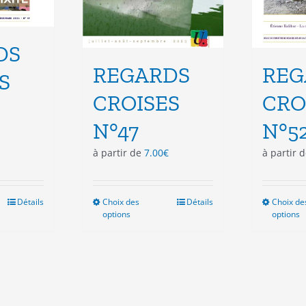
DS
REGARDS
REG
S
CROISES
CRO
N°47
N°5
à partir de
7.00
€
à partir 
Détails
Choix des
Ce
Détails
Choix de
options
options
duit
produit
a
sieurs
plusieurs
ations.
variations.
Les
ions
options