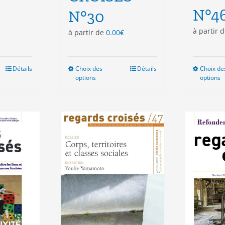
N°4
N°30
à partir 
à partir de
0.00
€
Détails
Choix des
Ce
Détails
Choix de
options
options
duit
produit
a
sieurs
plusieurs
ations.
variations.
Les
ions
options
vent
peuvent
e
être
isies
choisies
sur
la
e
page
du
duit
produit