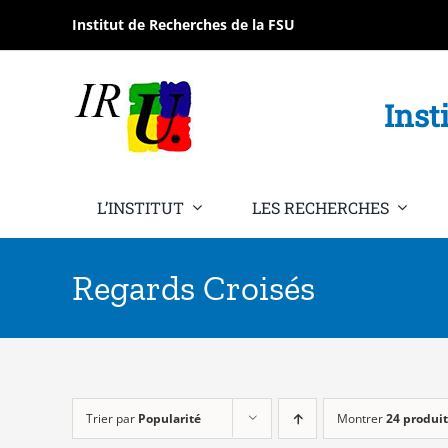
Passer
Institut de Recherches de la FSU
au
contenu
Inst
L’INSTITUT
LES RECHERCHES
Regards Croisés
Trier par
Popularité
Montrer
24 produit