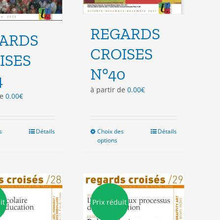
REGARDS
ARDS
CROISES
ISES
N°40
4
à partir de
0.00
€
de
0.00
€
s
Ce
Détails
Choix des
Ce
Détails
options
produit
produit
a
a
plusieurs
plusieurs
variations.
variations.
Les
Les
options
options
it
Prix réduit
peuvent
peuvent
être
être