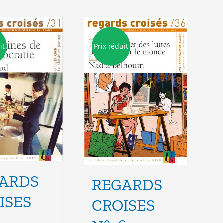
it
Prix réduit
ARDS
REGARDS
ISES
CROISES
1