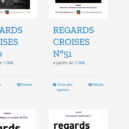
ARDS
REGARDS
ISES
CROISES
0
N°51
de
7.00
€
à partir de
7.00
€
s
Ce
Détails
Choix des
Ce
Détails
options
produit
produit
a
a
plusieurs
plusieurs
variations.
variations.
Les
Les
options
options