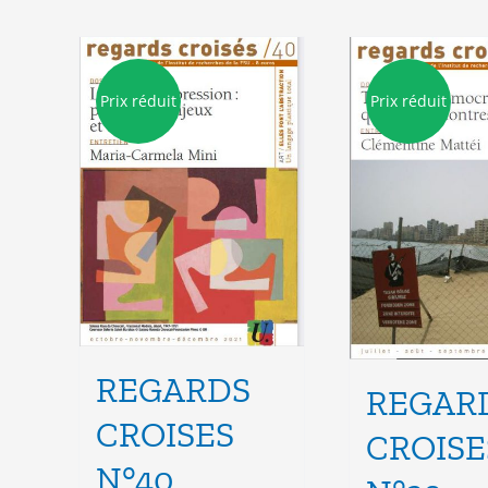
Prix réduit
Prix réduit
REGARDS
REGAR
CROISES
CROISE
N°40