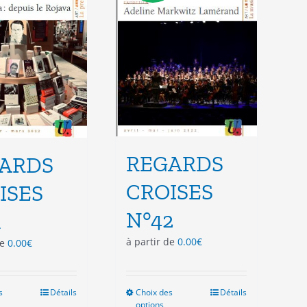
choisies
choisies
sur
sur
la
la
page
page
du
du
produit
produit
REGARDS
ARDS
CROISES
ISES
N°42
1
à partir de
0.00
€
de
0.00
€
s
Ce
Détails
Choix des
Ce
Détails
options