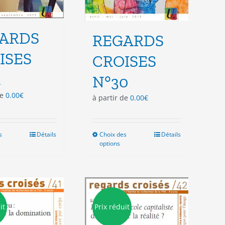
ARDS
REGARDS
ISES
CROISES
1
N°30
de
0.00
€
à partir de
0.00
€
s
Ce
Détails
Choix des
Ce
Détails
options
produit
produit
a
a
plusieurs
plusieurs
variations.
variations.
Les
Les
options
options
it
Prix réduit
peuvent
peuvent
être
être