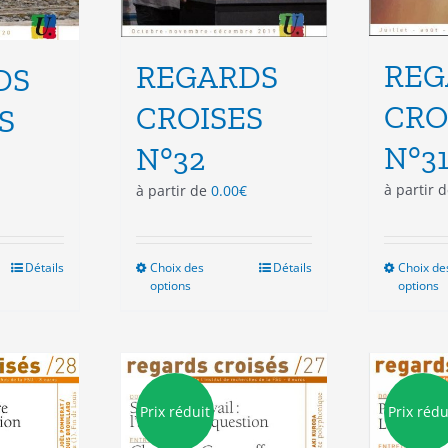
REG
REGARDS
DS
CRO
CROISES
S
N°3
N°32
à partir 
à partir de
0.00
€
Détails
Choix des
Ce
Détails
Choix de
options
options
duit
produit
a
sieurs
plusieurs
ations.
variations.
Les
ions
options
Prix réduit
Prix rédu
vent
peuvent
e
être