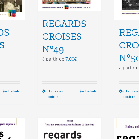
REGARDS
DS
REG
CROISES
S
CRO
N°49
N°5
à partir de
7.00
€
à partir 
Détails
Choix des
Ce
Détails
Choix de
options
options
duit
produit
a
sieurs
plusieurs
ations.
variations.
Les
ions
options