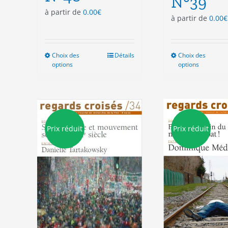
N°39
à partir de
0.00
€
à partir de
0.00
€
Choix des
Ce
Détails
Choix des
Ce
options
options
produit
pro
a
a
plusieurs
plu
variations.
vari
Les
Les
options
opt
Prix réduit
Prix réduit
peuvent
peu
être
êtr
choisies
cho
sur
sur
la
la
page
pag
du
du
produit
pro