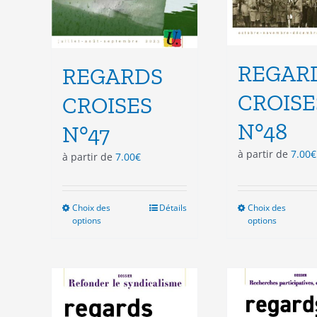
REGAR
REGARDS
CROISE
CROISES
N°48
N°47
à partir de
7.00
€
à partir de
7.00
€
Choix des
Ce
Détails
Choix des
Ce
options
options
produit
pro
a
a
plusieurs
plu
variations.
vari
Les
Les
options
opt