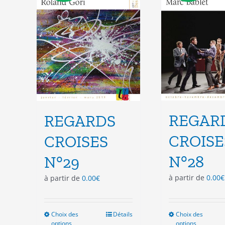
choisies
cho
sur
sur
la
la
page
pag
du
du
produit
pro
REGAR
REGARDS
CROISE
CROISES
N°28
N°29
à partir de
0.00
€
à partir de
0.00
€
Choix des
Ce
Détails
Choix des
Ce
options
options