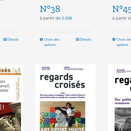
N°38
N°4
à partir de
0.00
€
à partir 
Détails
Choix des
Ce
Détails
Choix de
options
options
duit
produit
a
sieurs
plusieurs
ations.
variations.
Les
ions
options
vent
peuvent
e
être
isies
choisies
sur
la
e
page
du
duit
produit