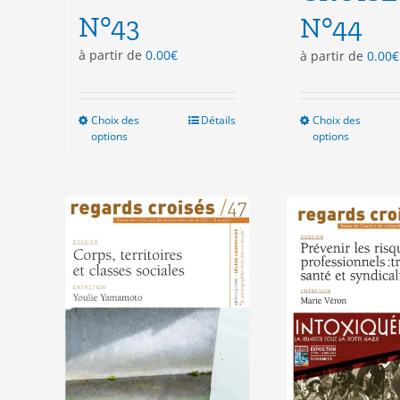
N°43
N°44
à partir de
0.00
€
à partir de
0.00
€
Choix des
Ce
Détails
Choix des
Ce
options
options
produit
pro
a
a
plusieurs
plu
variations.
vari
Les
Les
options
opt
peuvent
peu
être
êtr
choisies
cho
sur
sur
la
la
page
pag
du
du
produit
pro