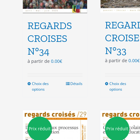
REGAR
REGARDS
CROISE
CROISES
N°33
N°34
à partir de
0.00
€
à partir de
0.00
€
Choix des
Ce
Détails
Choix des
Ce
options
options
produit
pro
a
a
plusieurs
plu
variations.
vari
Les
Les
options
opt
Prix réduit
Prix réduit
peuvent
peu
être
êtr