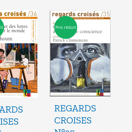
it
Prix réduit
REGARDS
ARDS
CROISES
ISES