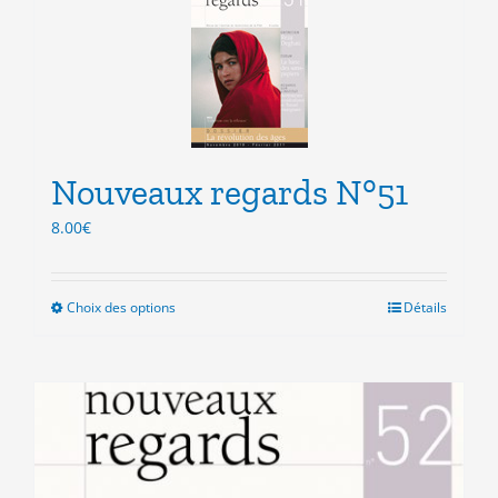
variations.
Les
options
peuvent
être
choisies
sur
la
Nouveaux regards N°51
page
8.00
€
du
produit
Choix des options
Ce
Détails
produit
a
plusieurs
variations.
Les
options
peuvent