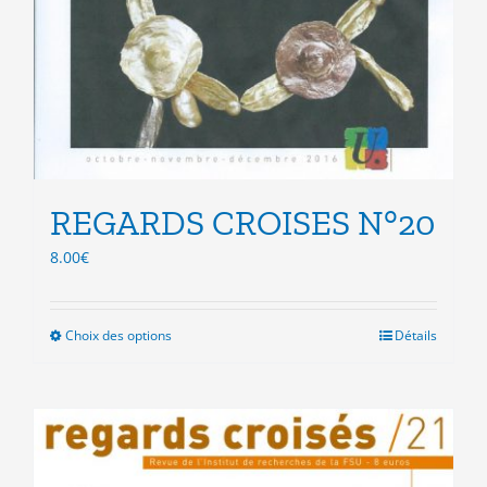
REGARDS CROISES N°20
8.00
€
Choix des options
Ce
Détails
produit
a
plusieurs
variations.
Les
options