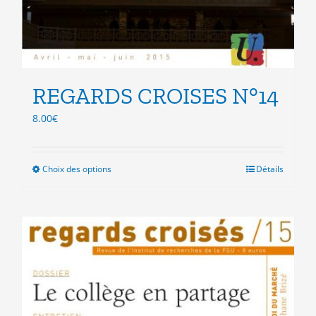
REGARDS CROISES N°14
8.00
€
Choix des options
Ce
Détails
produit
a
plusieurs
variations.
Les
options
peuvent
être
choisies