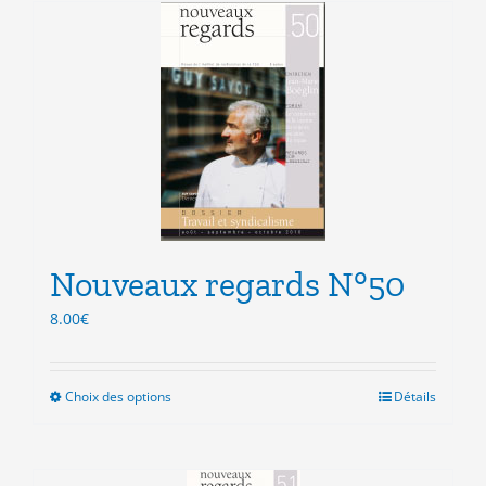
plusieurs
variations.
Les
options
peuvent
être
choisies
sur
la
page
du
produit
Nouveaux regards N°50
8.00
€
Choix des options
Ce
Détails
produit
a
plusieurs