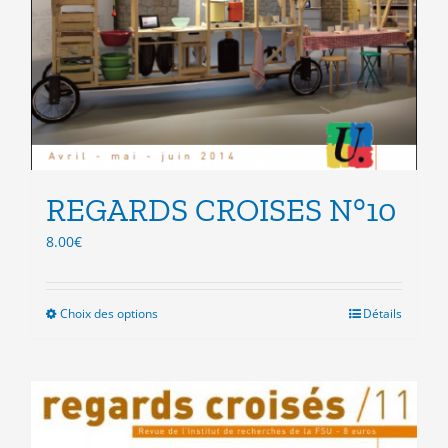
REGARDS CROISES N°10
8.00
€
Choix des options
Ce
Détails
produit
a
plusieurs
variations.
Les
options