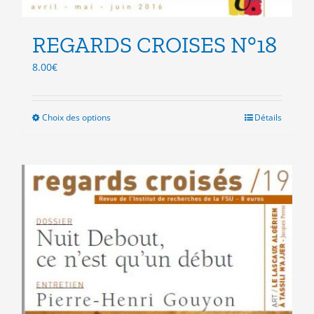
REGARDS CROISES N°18
8.00
€
Choix des options
Ce
Détails
produit
a
plusieurs
variations.
Les
options
peuvent
être
choisies
sur
la
page