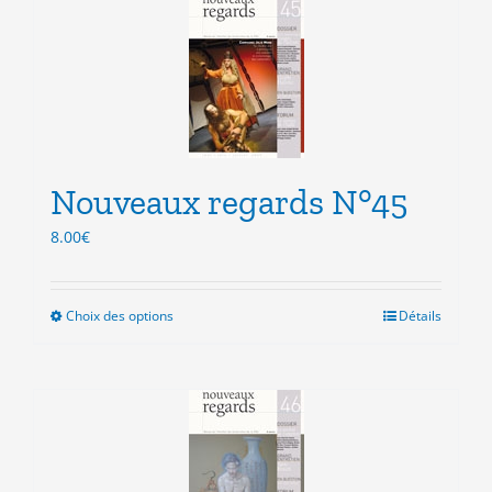
variations.
Les
options
peuvent
être
choisies
sur
la
Nouveaux regards N°45
page
du
8.00
€
produit
Choix des options
Ce
Détails
produit
a
plusieurs
variations.
Les
options
peuvent