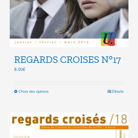
REGARDS CROISES N°17
8.00
€
Choix des options
Ce
Détails
produit
a
plusieurs
variations.
Les
options