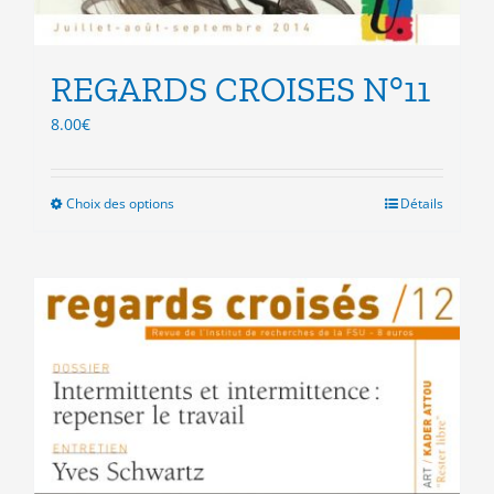
REGARDS CROISES N°11
8.00
€
Choix des options
Ce
Détails
produit
a
plusieurs
variations.
Les
options
peuvent
être
choisies
sur
la