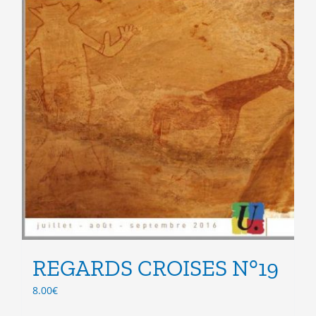
du
produit
REGARDS CROISES N°19
8.00
€