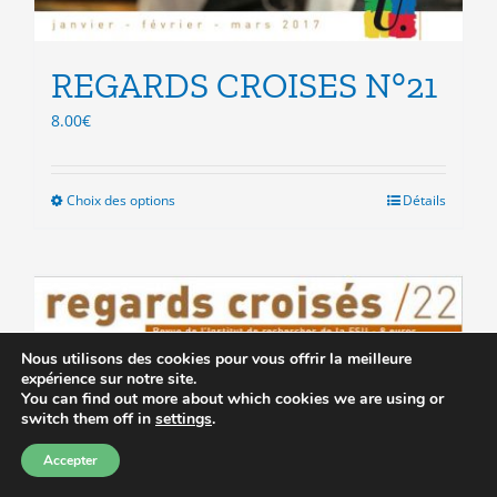
REGARDS CROISES N°21
8.00
€
Choix des options
Ce
Détails
produit
a
plusieurs
variations.
Les
options
Nous utilisons des cookies pour vous offrir la meilleure
peuvent
expérience sur notre site.
être
You can find out more about which cookies we are using or
switch them off in
settings
.
choisies
sur
Accepter
la
page