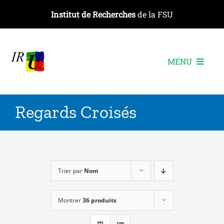
Passer
Institut de Recherches
de la FSU
au
contenu
MENU
L’institut
Regards Croisés
Les recherches
Les publications
Les événements
Trier par
Nom
Montrer
36 produits