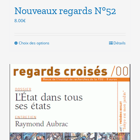
Nouveaux regards N°52
8.00
€
Choix des options
Ce
Détails
produit
a
plusieurs
variations.
Les
options
peuvent
être
choisies
sur
la
page
du
produit