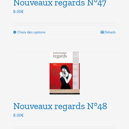
Nouveaux regards N°47
page
du
8.00
€
produit
Choix des options
Ce
Détails
produit
a
plusieurs
variations.
Les
options
peuvent
être
choisies
sur
la
Nouveaux regards N°48
page
du
8.00
€
produit