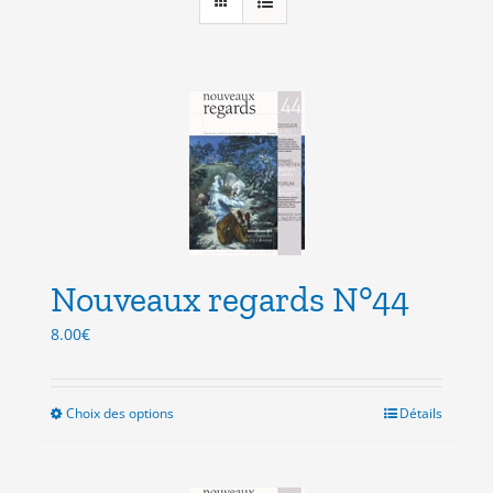
Nouveaux regards N°44
8.00
€
Choix des options
Ce
Détails
produit
a
plusieurs