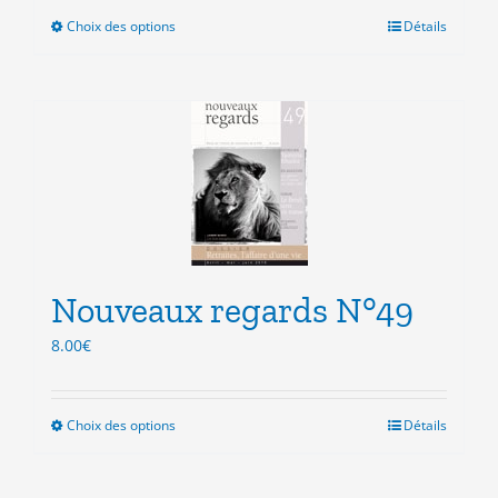
Choix des options
Ce
Détails
produit
a
plusieurs
variations.
Les
options
peuvent
être
choisies
sur
la
Nouveaux regards N°49
page
8.00
€
du
produit
Choix des options
Ce
Détails
produit
a