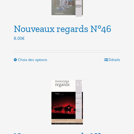
être
choisies
sur
la
Nouveaux regards N°46
page
du
8.00
€
produit
Choix des options
Ce
Détails
produit
a
plusieurs
variations.
Les
options
peuvent
être
choisies
sur
la