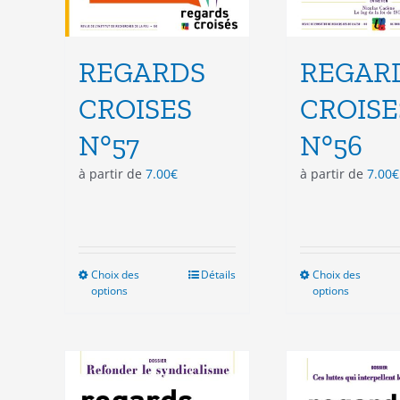
REGARDS
REGAR
CROISES
CROISE
N°57
N°56
à partir de
7.00
€
à partir de
7.00
€
Choix des
Ce
Détails
Choix des
Ce
options
options
produit
pro
a
a
plusieurs
plu
variations.
vari
Les
Les
options
opt