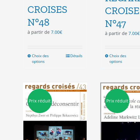
CROISES
CROISE
N°48
N°47
à partir de
7.00
€
à partir de
7.00
€
Choix des
Ce
Détails
Choix des
Ce
options
options
produit
pro
a
a
plusieurs
plu
variations.
vari
Les
Les
options
opt
Prix réduit
Prix réduit
peuvent
peu
être
êtr
choisies
cho
sur
sur
la
la
page
pag