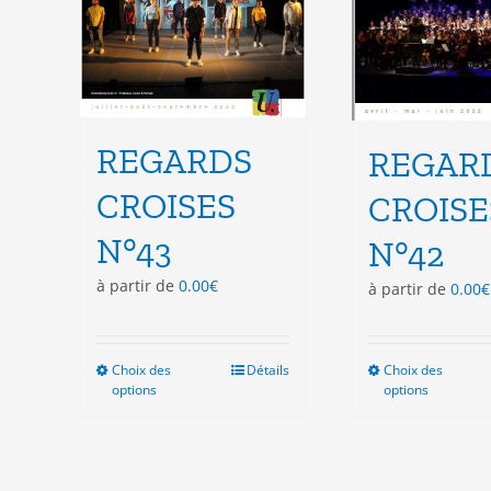
du
du
produit
pro
REGARDS
REGAR
CROISES
CROISE
N°43
N°42
à partir de
0.00
€
à partir de
0.00
€
Choix des
Ce
Détails
Choix des
Ce
options
options
produit
pro
a
a
plusieurs
plu
variations.
vari