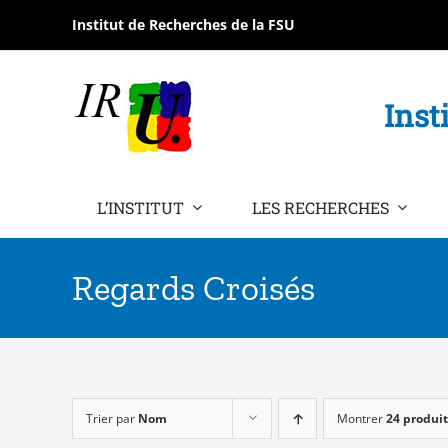
Passer
Institut de Recherches de la FSU
au
contenu
Inst
L’INSTITUT
LES RECHERCHES
Regards Croisés
Trier par
Nom
Montrer
24 produit