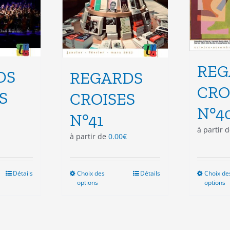
du
duit
produit
REG
DS
REGARDS
CRO
S
CROISES
N°4
N°41
à partir 
à partir de
0.00
€
Détails
Choix des
Ce
Détails
Choix de
options
options
duit
produit
a
sieurs
plusieurs
ations.
variations.