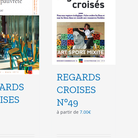
peuvent
peuvent
être
être
choisies
choisies
sur
sur
la
la
page
page
du
du
produit
produit
REGARDS
ARDS
CROISES
ISES
N°49
à partir de
7.00
€