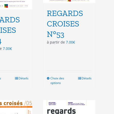
REGARDS
ARDS
CROISES
ISES
N°53
4
à partir de
7.00
€
de
7.00
€
s
Ce
Détails
Choix des
Ce
Détails
options
produit
produit
a
a
plusieurs
plusieurs
variations.
variations.
Les
Les
options
options