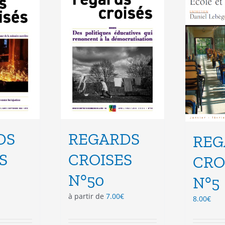
vent
peuvent
e
être
isies
choisies
sur
la
e
page
du
duit
produit
DS
REGARDS
REG
S
CROISES
CRO
N°50
N°5
à partir de
7.00
€
8.00
€