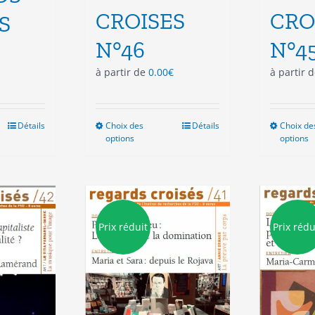
CROISES
CRO
S
N°46
N°4
à partir de
0.00
€
à partir 
Détails
Choix des
Ce
Détails
Choix de
options
options
duit
produit
a
sieurs
plusieurs
ations.
variations.
Les
ions
options
Prix réduit
Prix rédu
vent
peuvent
e
être
isies
choisies
sur
la
e
page