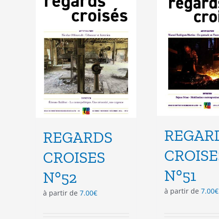
peuvent
peu
être
êtr
choisies
cho
sur
sur
la
la
page
pag
du
du
produit
pro
REGAR
REGARDS
CROISE
CROISES
N°51
N°52
à partir de
7.00
€
à partir de
7.00
€