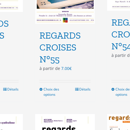
REG
DS
CRO
S
REGARDS
N°5
CROISES
à partir 
N°55
à partir de
7.00
€
Détails
Choix des
Ce
Détails
Choix de
options
options
duit
produit
a
sieurs
plusieurs
ations.
variations.
Les
ions
options