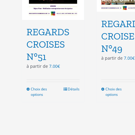
REGAR
REGARDS
CROISE
CROISES
N°49
N°51
à partir de
7.00
€
à partir de
7.00
€
Choix des
Ce
Détails
Choix des
Ce
options
options
produit
pro
a
a
plusieurs
plu
variations.
vari
Les
Les
options
opt