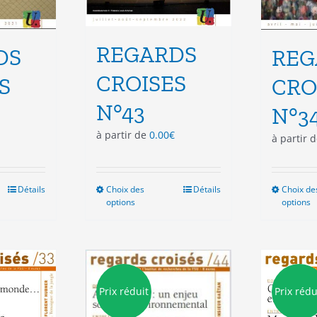
REGARDS
DS
REG
CROISES
S
CRO
N°43
N°3
à partir de
0.00
€
à partir 
Détails
Choix des
Ce
Détails
Choix de
options
options
duit
produit
a
sieurs
plusieurs
ations.
variations.
Les
ions
options
Prix réduit
Prix rédu
vent
peuvent
e
être