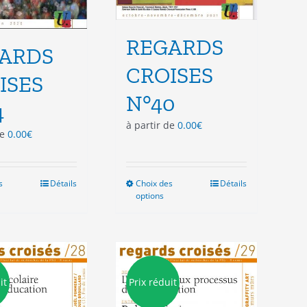
REGARDS
ARDS
CROISES
ISES
N°40
4
à partir de
0.00
€
de
0.00
€
s
Ce
Détails
Choix des
Ce
Détails
options
produit
produit
a
a
plusieurs
plusieurs
variations.
variations.
Les
Les
options
options
it
Prix réduit
peuvent
peuvent
être
être