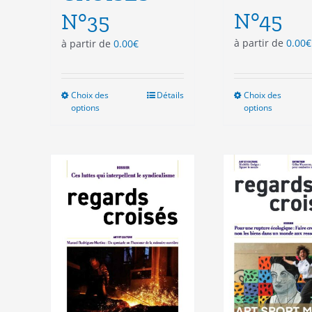
N°45
N°35
à partir de
0.00
€
à partir de
0.00
€
Choix des
Ce
Détails
Choix des
Ce
options
options
produit
pro
a
a
plusieurs
plu
variations.
vari
Les
Les
options
opt
peuvent
peu
être
êtr
choisies
cho
sur
sur
la
la
page
pag
du
du
produit
pro