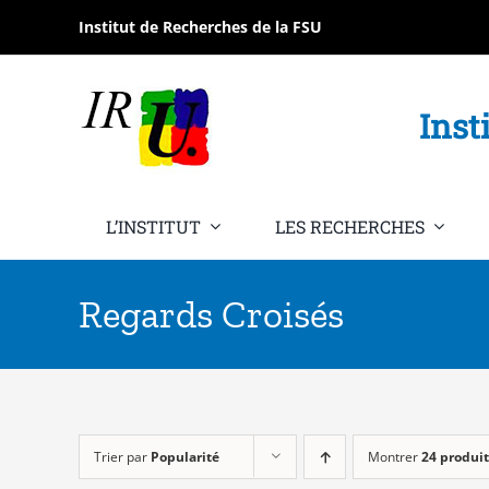
Passer
Institut de Recherches de la FSU
au
contenu
Inst
L’INSTITUT
LES RECHERCHES
Regards Croisés
Trier par
Popularité
Montrer
24 produit