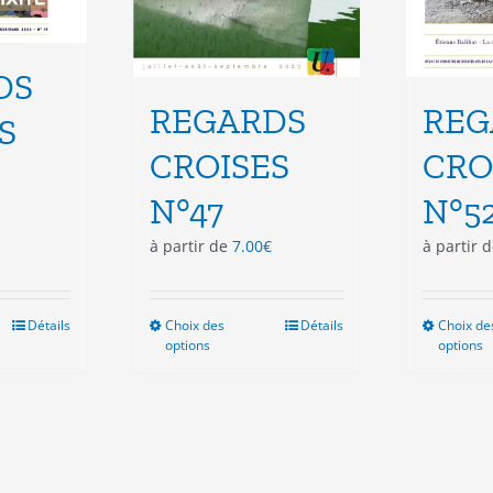
DS
REGARDS
REG
S
CROISES
CRO
N°47
N°5
à partir de
7.00
€
à partir 
Détails
Choix des
Ce
Détails
Choix de
options
options
duit
produit
a
sieurs
plusieurs
ations.
variations.
Les
ions
options