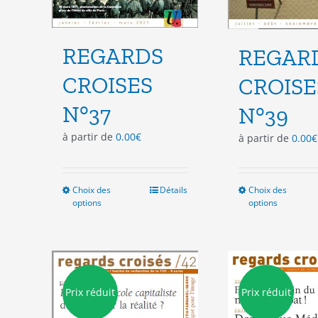
REGARDS
REGAR
CROISES
CROISE
N°37
N°39
à partir de
0.00
€
à partir de
0.00
€
Choix des
Ce
Détails
Choix des
Ce
options
options
produit
pro
a
a
plusieurs
plu
variations.
vari
Les
Les
options
opt
Prix réduit
Prix réduit
peuvent
peu
être
êtr