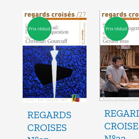
Prix réduit
Prix réduit
REGAR
REGARDS
CROISE
CROISES
N°32