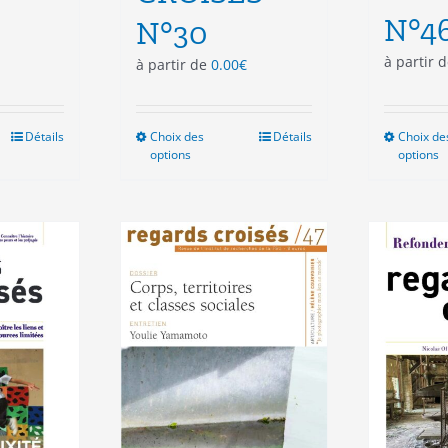
N°4
N°30
à partir 
à partir de
0.00
€
Détails
Choix des
Ce
Détails
Choix de
options
options
duit
produit
a
sieurs
plusieurs
ations.
variations.
Les
ions
options
vent
peuvent
e
être
isies
choisies
sur
la
e
page
du
duit
produit