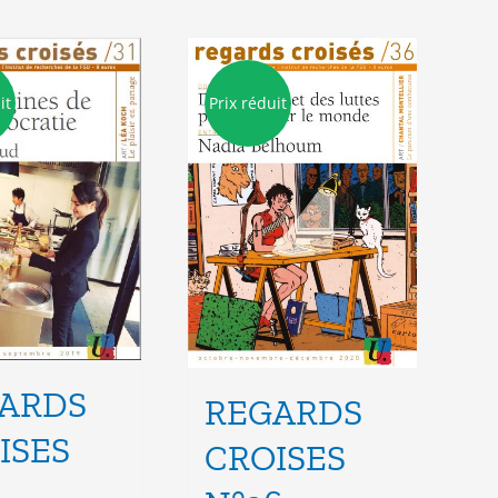
it
Prix réduit
ARDS
REGARDS
ISES
CROISES
1