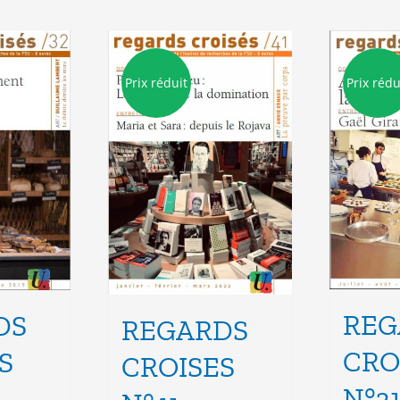
Prix réduit
Prix rédu
REG
DS
REGARDS
CRO
S
CROISES
N°3