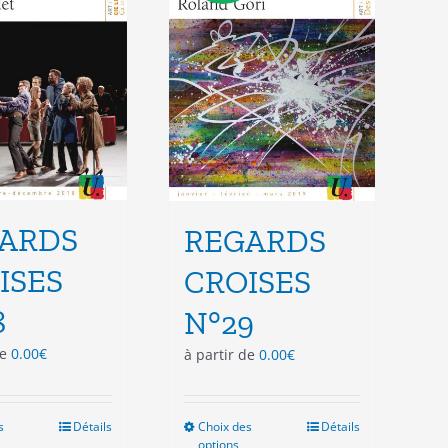
choisies
choisies
sur
sur
la
la
page
page
du
du
produit
produit
ARDS
REGARDS
ISES
CROISES
8
N°29
de
0.00
€
à partir de
0.00
€
s
Ce
Détails
Choix des
Ce
Détails
options