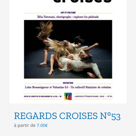
la
page
du
produit
REGARDS CROISES N°53
à partir de
7.00
€