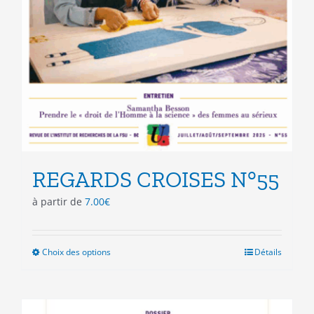
REGARDS CROISES N°55
à partir de
7.00
€
Choix des options
Ce
Détails
produit
a
plusieurs