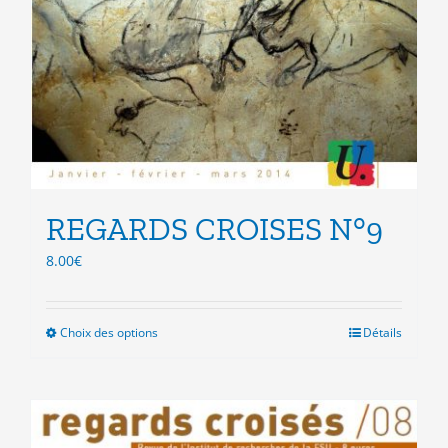
REGARDS CROISES N°9
8.00
€
Choix des options
Ce
Détails
produit
a
plusieurs
variations.
Les