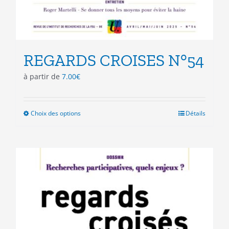
REGARDS CROISES N°54
à partir de
7.00
€
Choix des options
Ce
Détails
produit
a
plusieurs
variations.
Les
options
peuvent
être
choisies
sur