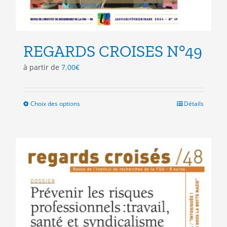
REGARDS CROISES N°49
à partir de
7.00
€
Choix des options
Ce
Détails
produit
a
plusieurs
variations.
Les
options
peuvent
être
choisies
sur
la