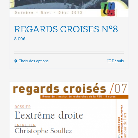
REGARDS CROISES N°8
8.00
€
Choix des options
Ce
Détails
produit
a
plusieurs
variations.
Les
options
peuvent
être
choisies
sur
la