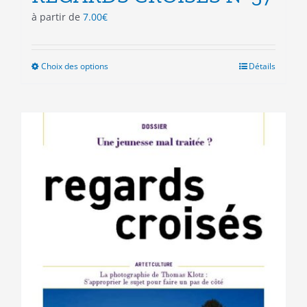
à partir de
7.00
€
Choix des options
Ce
Détails
produit
a
plusieurs
variations.
Les
options
peuvent
être
choisies
sur
la
page
du
produit