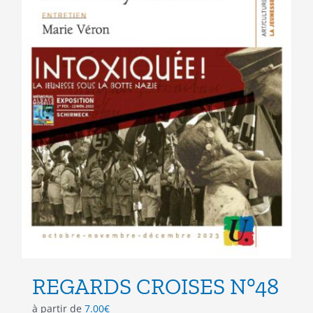
page
du
produit
REGARDS CROISES N°48
à partir de
7.00
€