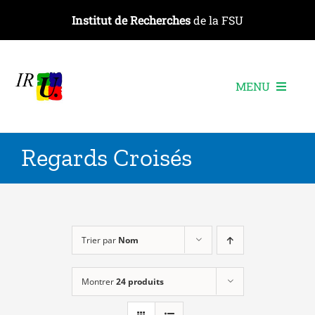
Passer
Institut de Recherches
de la FSU
au
contenu
MENU
L’institut
Regards Croisés
Les recherches
Les publications
Les événements
Trier par
Nom
Montrer
24 produits