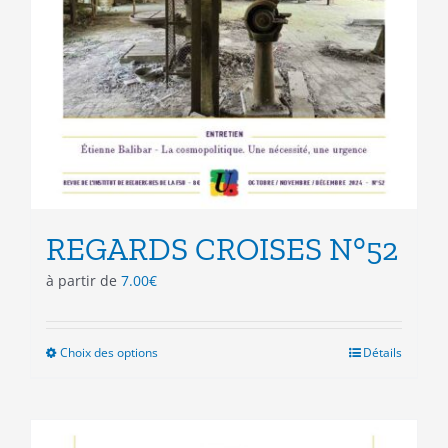
REGARDS CROISES N°52
à partir de
7.00
€
Choix des options
Ce
Détails
produit
a
plusieurs
variations.