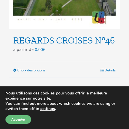
REGARDS CROISES N°46
à partir de
0.00
€
Choix des options
Ce
Détails
produit
a
plusieurs
Nous utilisons des cookies pour vous offrir la meilleure
variations.
expérience sur notre site.
Les
You can find out more about which cookies we are using or
Prix réduit
options
switch them off in
settings
.
peuvent
Accepter
être
choisies