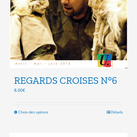
REGARDS CROISES N°6
8.00
€
Choix des options
Ce
Détails
produit
a
plusieurs