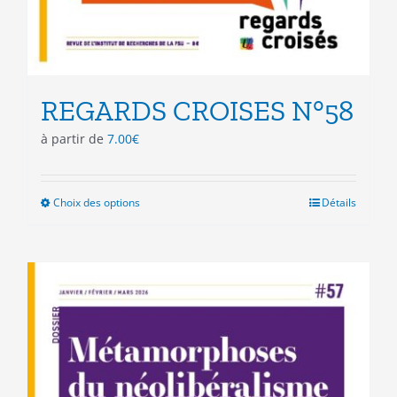
REGARDS CROISES N°58
à partir de
7.00
€
Choix des options
Ce
Détails
produit
a
plusieurs
variations.
Les
options
peuvent
être
choisies