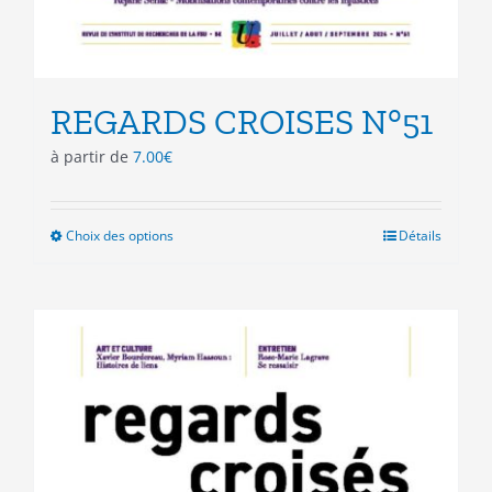
REGARDS CROISES N°51
à partir de
7.00
€
Choix des options
Ce
Détails
produit
a
plusieurs
variations.
Les
options
peuvent
être
choisies
sur