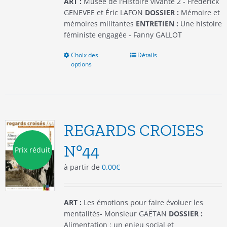
ART :
Musée de l’Histoire vivante 2 - Frédérick
produit
GENEVEE et Éric LAFON
DOSSIER :
Mémoire et
mémoires militantes
ENTRETIEN :
Une histoire
féministe engagée - Fanny GALLOT
Choix des
Ce
Détails
options
produit
a
plusieurs
variations.
Les
options
REGARDS CROISES
peuvent
être
N°44
Prix réduit
choisies
à partir de
0.00
€
sur
la
page
du
ART :
Les émotions pour faire évoluer les
produit
mentalités- Monsieur GAËTAN
DOSSIER :
Alimentation : un enjeu social et