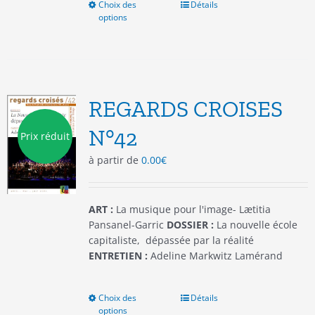
Choix des
Ce
Détails
options
produit
a
plusieurs
variations.
Les
options
REGARDS CROISES
peuvent
être
N°42
Prix réduit
choisies
à partir de
0.00
€
sur
la
page
du
ART :
La musique pour l'image- Lætitia
produit
Pansanel-Garric
DOSSIER :
La nouvelle école
capitaliste, dépassée par la réalité
ENTRETIEN :
Adeline Markwitz Lamérand
Choix des
Ce
Détails
options
produit