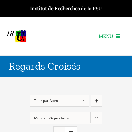
Passer
Institut de Recherches
de la FSU
au
contenu
MENU
L’institut
Regards Croisés
Les recherches
Les publications
Les événements
Trier par
Nom
Montrer
24 produits