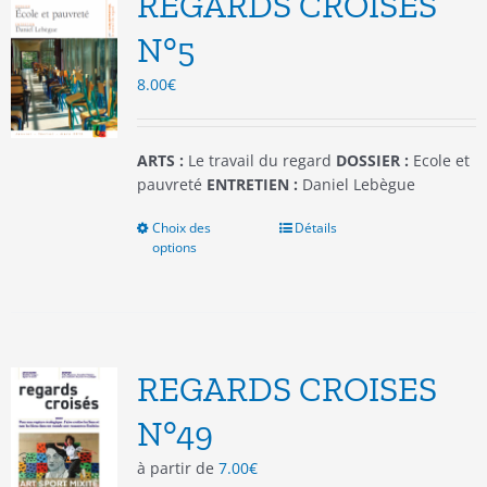
REGARDS CROISES
peuvent
être
N°5
choisies
8.00
€
sur
la
page
du
ARTS :
Le travail du regard
DOSSIER :
Ecole et
produit
pauvreté
ENTRETIEN :
Daniel Lebègue
Choix des
Ce
Détails
options
produit
a
plusieurs
variations.
Les
options
REGARDS CROISES
peuvent
être
N°49
choisies
à partir de
7.00
€
sur