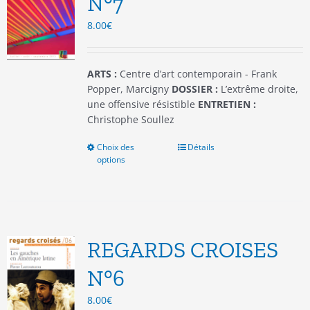
N°7
choisies
8.00
€
sur
la
page
du
ARTS :
Centre d’art contemporain - Frank
produit
Popper, Marcigny
DOSSIER :
L’extrême droite,
une offensive résistible
ENTRETIEN :
Christophe Soullez
Choix des
Ce
Détails
options
produit
a
plusieurs
variations.
Les
options
REGARDS CROISES
peuvent
être
N°6
choisies
8.00
€
sur