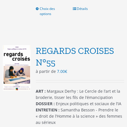
Choix des
Ce
Détails
options
produit
a
plusieurs
variations.
Les
options
REGARDS CROISES
peuvent
être
N°55
choisies
à partir de
7.00
€
sur
la
page
du
ART :
Margaux Derhy : Le Cercle de l’art et la
produit
broderie, tisser les fils de l’émancipation
DOSSIER :
Enjeux politiques et sociaux de l’IA
ENTRETIEN :
Samantha Besson - Prendre le
« droit de l’Homme à la science » des femmes
au sérieux