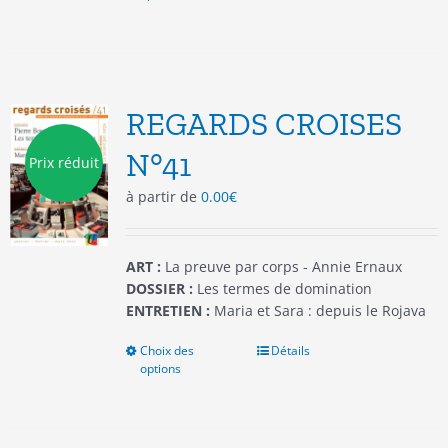
a
plusieurs
variations.
Les
options
REGARDS CROISES
peuvent
être
N°41
Prix réduit
choisies
à partir de
0.00
€
sur
la
page
du
ART :
La preuve par corps - Annie Ernaux
produit
DOSSIER :
Les termes de domination
ENTRETIEN :
Maria et Sara : depuis le Rojava
Choix des
Ce
Détails
options
produit
a
plusieurs
variations.