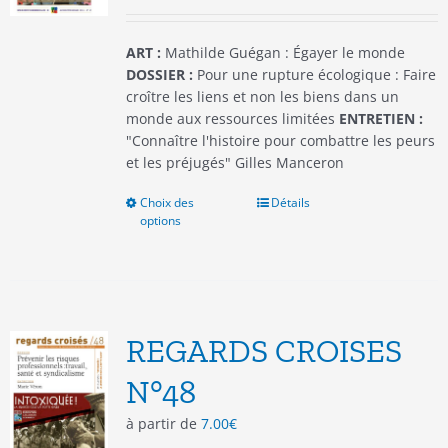
la
page
du
ART :
Mathilde Guégan : Égayer le monde
produit
DOSSIER :
Pour une rupture écologique : Faire
croître les liens et non les biens dans un
monde aux ressources limitées
ENTRETIEN :
"Connaître l'histoire pour combattre les peurs
et les préjugés" Gilles Manceron
Choix des
Ce
Détails
options
produit
a
plusieurs
variations.
Les
options
REGARDS CROISES
peuvent
être
N°48
choisies
à partir de
7.00
€
sur
la