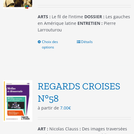
la
page
du
ARTS :
Le fil de l’intime
DOSSIER :
Les gauches
produit
en Amérique latine
ENTRETIEN :
Pierre
Larrouturou
Choix des
Ce
Détails
options
produit
a
plusieurs
variations.
Les
options
REGARDS CROISES
peuvent
être
N°58
choisies
à partir de
7.00
€
sur
la
page
du
ART :
Nicolas Clauss
:
Des images traversées