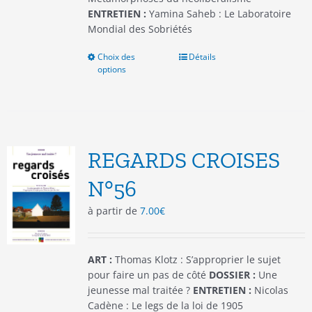
ENTRETIEN :
Yamina Saheb : Le Laboratoire
Mondial des Sobriétés
Choix des
Ce
Détails
options
produit
a
plusieurs
variations.
Les
options
REGARDS CROISES
peuvent
être
N°56
choisies
à partir de
7.00
€
sur
la
page
du
ART :
Thomas Klotz : S’approprier le sujet
produit
pour faire un pas de côté
DOSSIER :
Une
jeunesse mal traitée ?
ENTRETIEN :
Nicolas
Cadène : Le legs de la loi de 1905