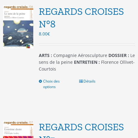
options
REGARDS CROISES
peuvent
être
N°8
choisies
8.00
€
sur
la
page
du
ARTS :
Compagnie Aérosculpture
DOSSIER :
Le
produit
sens de la peine
ENTRETIEN :
Florence Ollivet-
Courtois
Choix des
Ce
Détails
options
produit
a
plusieurs
variations.
Les
options
REGARDS CROISES
peuvent
être