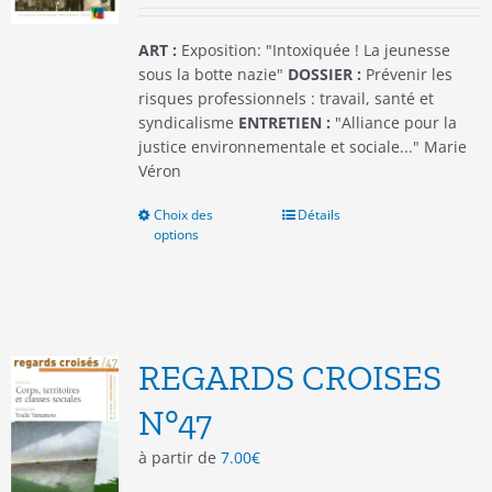
page
du
ART :
Exposition: "Intoxiquée ! La jeunesse
produit
sous la botte nazie"
DOSSIER :
Prévenir les
risques professionnels : travail, santé et
syndicalisme
ENTRETIEN :
"Alliance pour la
justice environnementale et sociale..." Marie
Véron
Choix des
Ce
Détails
options
produit
a
plusieurs
variations.
Les
options
REGARDS CROISES
peuvent
être
N°47
choisies
à partir de
7.00
€
sur
la