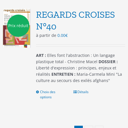
Les
options
REGARDS CROISES
peuvent
être
N°40
Prix réduit
choisies
à partir de
0.00
€
sur
la
page
du
ART :
Elles font l'abstraction : Un langage
produit
plastique total - Christine Macel
DOSSIER :
Liberté d'expression : principes, enjeux et
réalités
ENTRETIEN :
Maria-Carmela Mini "La
culture au secours des exilés afghans"
Choix des
Ce
Détails
options
produit
a
plusieurs
variations.
Les