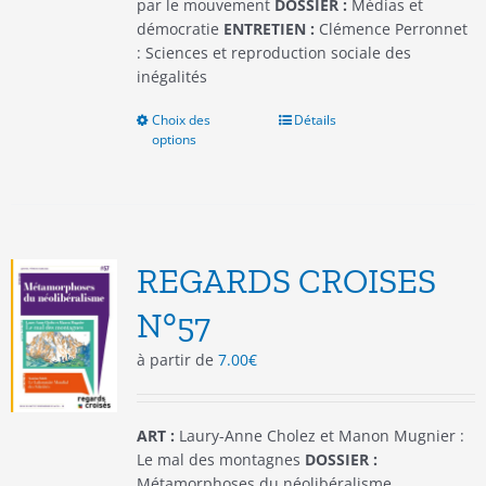
produit
par le mouvement
DOSSIER :
Médias et
démocratie
ENTRETIEN :
Clémence Perronnet
: Sciences et reproduction sociale des
inégalités
Choix des
Ce
Détails
options
produit
a
plusieurs
variations.
Les
options
REGARDS CROISES
peuvent
être
N°57
choisies
à partir de
7.00
€
sur
la
page
du
ART :
Laury-Anne Cholez et Manon Mugnier :
produit
Le mal des montagnes
DOSSIER :
Métamorphoses du néolibéralisme