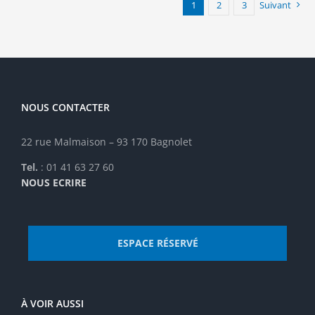
options
1
2
3
Suivant
peuvent
être
choisies
sur
la
page
NOUS CONTACTER
du
produit
22 rue Malmaison – 93 170 Bagnolet
Tel.
: 01 41 63 27 60
NOUS ECRIRE
ESPACE RÉSERVÉ
À VOIR AUSSI