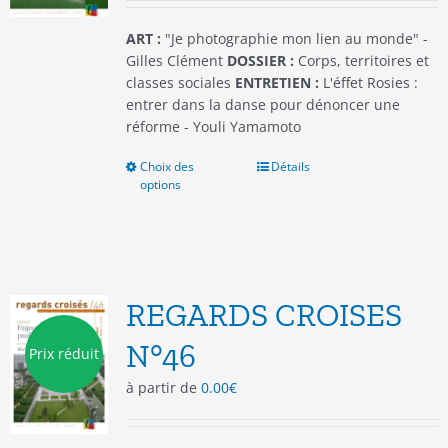
page
du
ART :
"Je photographie mon lien au monde" -
produit
Gilles Clément
DOSSIER :
Corps, territoires et
classes sociales
ENTRETIEN :
L'éffet Rosies :
entrer dans la danse pour dénoncer une
réforme - Youli Yamamoto
Choix des
Ce
Détails
options
produit
a
plusieurs
variations.
Les
options
REGARDS CROISES
peuvent
être
N°46
Prix réduit
choisies
à partir de
0.00
€
sur
la
page