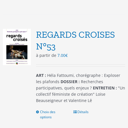
a
plusieurs
variations.
Les
options
REGARDS CROISES
peuvent
être
N°53
choisies
à partir de
7.00
€
sur
la
page
du
ART :
Héla Fattoumi, chorégraphe : Exploser
produit
les plafonds
DOSSIER :
Recherches
participatives, quels enjeux ?
ENTRETIEN :
"Un
collectif féministe de création" Loïse
Beauseigneur et Valentine Lê
Choix des
Ce
Détails
options
produit
a