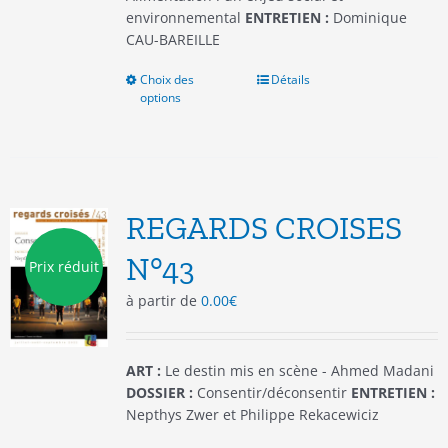
environnemental
ENTRETIEN :
Dominique
CAU-BAREILLE
Choix des
Ce
Détails
options
produit
a
plusieurs
variations.
Les
options
REGARDS CROISES
peuvent
être
N°43
Prix réduit
choisies
à partir de
0.00
€
sur
la
page
du
ART :
Le destin mis en scène - Ahmed Madani
produit
DOSSIER :
Consentir/déconsentir
ENTRETIEN :
Nepthys Zwer et Philippe Rekacewiciz