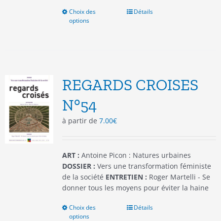
Choix des
Ce
Détails
options
produit
a
plusieurs
variations.
Les
options
REGARDS CROISES
peuvent
être
N°54
choisies
à partir de
7.00
€
sur
la
page
du
ART :
Antoine Picon : Natures urbaines
produit
DOSSIER :
Vers une transformation féministe
de la société
ENTRETIEN :
Roger Martelli - Se
donner tous les moyens pour éviter la haine
Choix des
Ce
Détails
options
produit