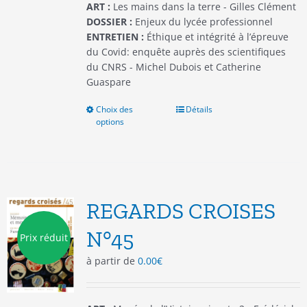
du
ART :
Les mains dans la terre - Gilles Clément
produit
DOSSIER :
Enjeux du lycée professionnel
ENTRETIEN :
Éthique et intégrité à l’épreuve
du Covid: enquête auprès des scientifiques
du CNRS - Michel Dubois et Catherine
Guaspare
Choix des
Ce
Détails
options
produit
a
plusieurs
variations.
Les
options
REGARDS CROISES
peuvent
être
N°45
Prix réduit
choisies
à partir de
0.00
€
sur
la
page
du