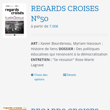
options
REGARDS CROISES
peuvent
être
N°50
choisies
à partir de
7.00
€
sur
la
page
du
ART :
Xavier Bourdereau, Myriam Hassoun :
produit
Histoire de liens
DOSSIER :
Des politiques
éducatives qui renoncent à la démocratisation
ENTRETIEN :
"Se ressaisir" Rose-Marie
Lagrave
Choix des
Ce
Détails
options
produit
a
plusieurs
variations.
Les
options