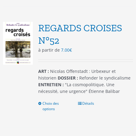
plusieurs
variations.
Les
options
REGARDS CROISES
peuvent
être
N°52
choisies
à partir de
7.00
€
sur
la
page
du
ART :
Nicolas Offenstadt : Urbexeur et
produit
historien
DOSSIER :
Refonder le syndicalisme
ENTRETIEN :
"La cosmopolitique. Une
nécessité, une urgence" Étienne Balibar
Choix des
Ce
Détails
options
produit
a
plusieurs
variations.