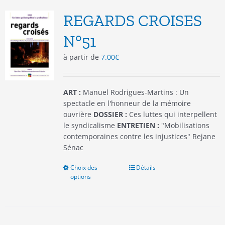
Les
options
REGARDS CROISES
peuvent
être
N°51
choisies
à partir de
7.00
€
sur
la
page
du
ART :
Manuel Rodrigues-Martins : Un
produit
spectacle en l'honneur de la mémoire
ouvrière
DOSSIER :
Ces luttes qui interpellent
le syndicalisme
ENTRETIEN :
"Mobilisations
contemporaines contre les injustices" Rejane
Sénac
Choix des
Ce
Détails
options
produit
a
plusieurs
variations.
Les