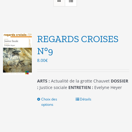
REGARDS CROISES
N°9
8.00
€
ARTS :
Actualité de la grotte Chauvet
DOSSIER
:
Justice sociale
ENTRETIEN :
Evelyne Heyer
Choix des
Ce
Détails
options
produit
a
plusieurs
variations.
Les