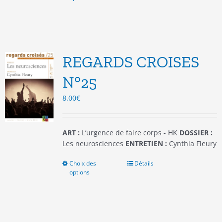
a
plusieurs
variations.
Les
options
REGARDS CROISES
peuvent
être
N°25
choisies
8.00
€
sur
la
page
du
ART :
L’urgence de faire corps - HK
DOSSIER :
produit
Les neurosciences
ENTRETIEN :
Cynthia Fleury
Choix des
Ce
Détails
options
produit
a
plusieurs
variations.
Les