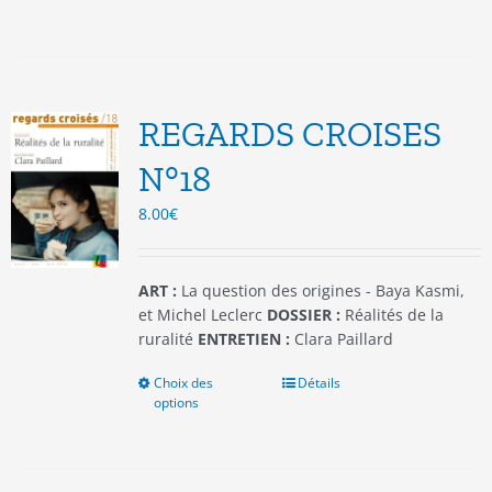
a
plusieurs
variations.
Les
options
REGARDS CROISES
peuvent
être
N°18
choisies
8.00
€
sur
la
page
du
ART :
La question des origines - Baya Kasmi,
produit
et Michel Leclerc
DOSSIER :
Réalités de la
ruralité
ENTRETIEN :
Clara Paillard
Choix des
Ce
Détails
options
produit
a
plusieurs
variations.