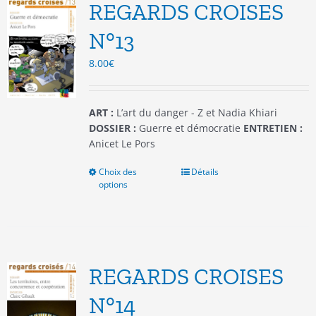
options
REGARDS CROISES
peuvent
être
N°13
choisies
8.00
€
sur
la
page
du
ART :
L’art du danger - Z et Nadia Khiari
produit
DOSSIER :
Guerre et démocratie
ENTRETIEN :
Anicet Le Pors
Choix des
Ce
Détails
options
produit
a
plusieurs
variations.
Les
options
REGARDS CROISES
peuvent
être
N°14
choisies