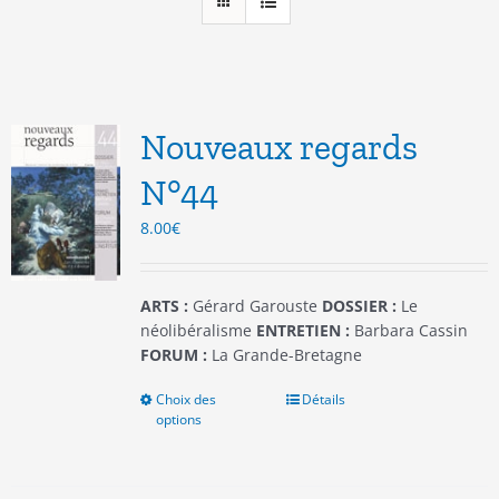
Nouveaux regards
N°44
8.00
€
ARTS :
Gérard Garouste
DOSSIER :
Le
néolibéralisme
ENTRETIEN :
Barbara Cassin
FORUM :
La Grande-Bretagne
Choix des
Ce
Détails
options
produit
a
plusieurs
variations.