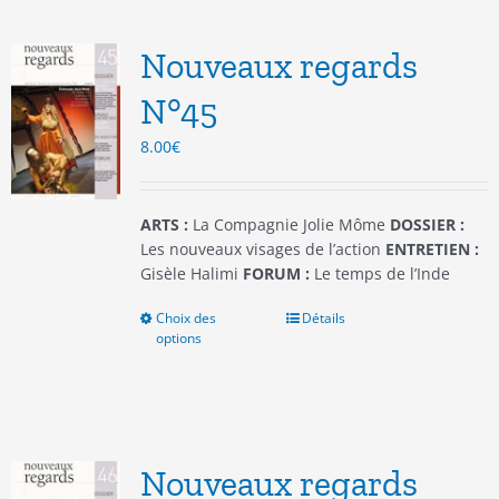
Les
options
Nouveaux regards
peuvent
être
N°45
choisies
8.00
€
sur
la
page
du
ARTS :
La Compagnie Jolie Môme
DOSSIER :
produit
Les nouveaux visages de l’action
ENTRETIEN :
Gisèle Halimi
FORUM :
Le temps de l’Inde
Choix des
Ce
Détails
options
produit
a
plusieurs
variations.
Les
options
Nouveaux regards
peuvent