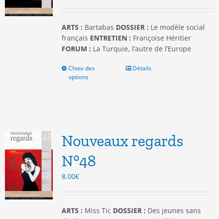
la
page
du
ARTS :
Bartabas
DOSSIER :
Le modèle social
produit
français
ENTRETIEN :
Françoise Héritier
FORUM :
La Turquie, l’autre de l’Europe
Choix des
Ce
Détails
options
produit
a
plusieurs
variations.
Les
options
Nouveaux regards
peuvent
être
N°48
choisies
8.00
€
sur
la
page
du
ARTS :
Miss Tic
DOSSIER :
Des jeunes sans