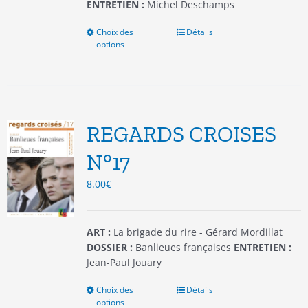
ENTRETIEN :
Michel Deschamps
Choix des
Ce
Détails
options
produit
a
plusieurs
variations.
Les
options
REGARDS CROISES
peuvent
être
N°17
choisies
8.00
€
sur
la
page
du
ART :
La brigade du rire - Gérard Mordillat
produit
DOSSIER :
Banlieues françaises
ENTRETIEN :
Jean-Paul Jouary
Choix des
Ce
Détails
options
produit