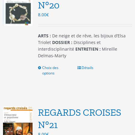
être
N°20
choisies
8.00
€
sur
la
page
du
ARTS :
De neige et de rêve, les bijoux d’Elsa
produit
Triolet
DOSSIER :
Disciplines et
interdisciplinarité
ENTRETIEN :
Mireille
Delmas-Marty
Choix des
Ce
Détails
options
produit
a
plusieurs
variations.
Les
options
REGARDS CROISES
peuvent
être
N°21
choisies
8.00
€
sur