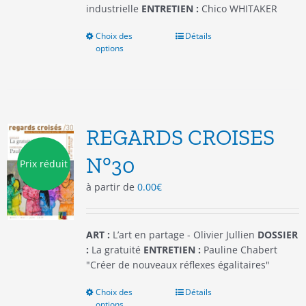
industrielle
ENTRETIEN :
Chico WHITAKER
Choix des
Ce
Détails
options
produit
a
plusieurs
variations.
Les
options
REGARDS CROISES
peuvent
être
N°30
Prix réduit
choisies
à partir de
0.00
€
sur
la
page
du
ART :
L’art en partage - Olivier Jullien
DOSSIER
produit
:
La gratuité
ENTRETIEN :
Pauline Chabert
"Créer de nouveaux réflexes égalitaires"
Choix des
Ce
Détails
options