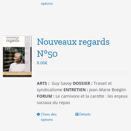
options
produit
a
plusieurs
variations.
Les
options
Nouveaux regards
peuvent
être
N°50
choisies
8.00
€
sur
la
page
du
ARTS :
Guy Savoy
DOSSIER :
Travail et
produit
syndicalisme
ENTRETIEN :
Jean-Marie Boëglin
FORUM :
Le carnivore et la carotte : les enjeux
sociaux du repas
Choix des
Ce
Détails
options
produit
a