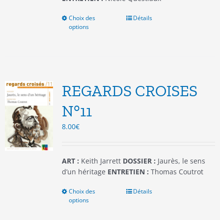
Choix des
Ce
Détails
options
produit
a
plusieurs
variations.
Les
options
REGARDS CROISES
peuvent
être
N°11
choisies
8.00
€
sur
la
page
du
ART :
Keith Jarrett
DOSSIER :
Jaurès, le sens
produit
d’un héritage
ENTRETIEN :
Thomas Coutrot
Choix des
Ce
Détails
options
produit
a