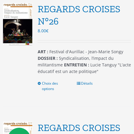
options
REGARDS CROISES
peuvent
être
N°26
choisies
8.00
€
sur
la
page
du
ART :
Festival d'Aurillac - Jean-Marie Songy
produit
DOSSIER :
Syndicalisation, l’impact du
militantisme
ENTRETIEN :
Lucie Tanguy "L'acte
éducatif est un acte politique"
Choix des
Ce
Détails
options
produit
a
plusieurs
variations.
Les
options
REGARDS CROISES
peuvent