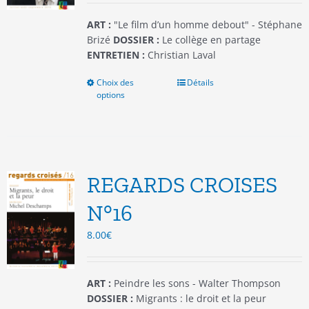
page
du
ART :
"Le film d’un homme debout" - Stéphane
produit
Brizé
DOSSIER :
Le collège en partage
ENTRETIEN :
Christian Laval
Choix des
Ce
Détails
options
produit
a
plusieurs
variations.
Les
options
REGARDS CROISES
peuvent
être
N°16
choisies
8.00
€
sur
la
page
du
ART :
Peindre les sons - Walter Thompson
produit
DOSSIER :
Migrants : le droit et la peur