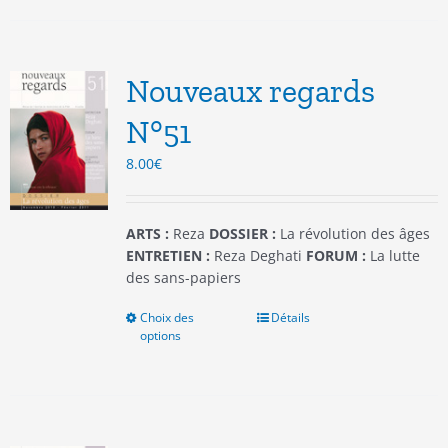
plusieurs
variations.
Les
options
Nouveaux regards
peuvent
être
N°51
choisies
8.00
€
sur
la
page
du
ARTS :
Reza
DOSSIER :
La révolution des âges
produit
ENTRETIEN :
Reza Deghati
FORUM :
La lutte
des sans-papiers
Choix des
Ce
Détails
options
produit
a
plusieurs
variations.
Les