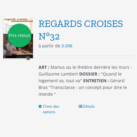
variations.
Les
options
REGARDS CROISES
peuvent
être
N°32
Prix réduit
choisies
à partir de
0.00
€
sur
la
page
du
ART :
Marius ou le théâtre derrière les murs -
produit
Guillaume Lambert
DOSSIER :
"Quand le
logement va, tout va"
ENTRETIEN :
Gérard
Bras "Transclasse : un concept pour dire le
monde "
Choix des
Ce
Détails
options
produit
a
plusieurs
variations.