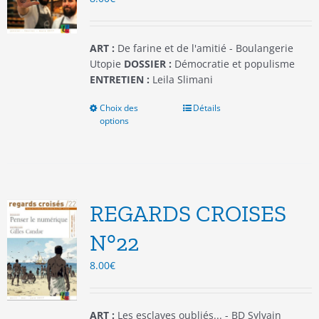
la
page
du
ART :
De farine et de l'amitié - Boulangerie
produit
Utopie
DOSSIER :
Démocratie et populisme
ENTRETIEN :
Leila Slimani
Choix des
Ce
Détails
options
produit
a
plusieurs
variations.
Les
options
REGARDS CROISES
peuvent
être
N°22
choisies
8.00
€
sur
la
page
du
ART :
Les esclaves oubliés... - BD Sylvain