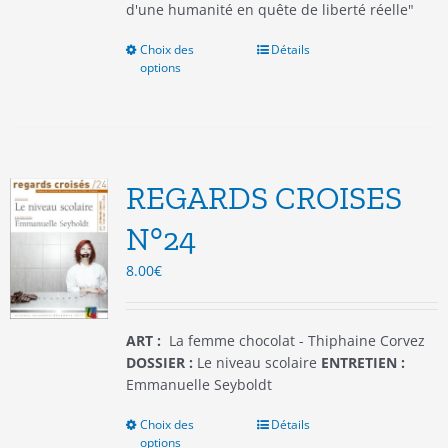
d'une humanité en quête de liberté réelle"
Choix des
Ce
Détails
options
produit
a
plusieurs
variations.
Les
options
REGARDS CROISES
peuvent
être
N°24
choisies
8.00
€
sur
la
page
du
ART :
La femme chocolat - Thiphaine Corvez
produit
DOSSIER :
Le niveau scolaire
ENTRETIEN :
Emmanuelle Seyboldt
Choix des
Ce
Détails
options
produit