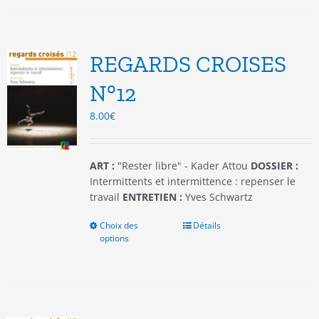
plusieurs
variations.
Les
options
REGARDS CROISES
peuvent
être
N°12
choisies
8.00
€
sur
la
page
du
ART :
"Rester libre" - Kader Attou
DOSSIER :
produit
Intermittents et intermittence : repenser le
travail
ENTRETIEN :
Yves Schwartz
Choix des
Ce
Détails
options
produit
a
plusieurs
variations.
Les