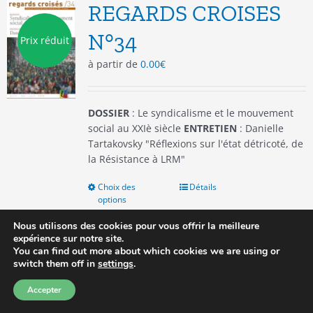
options
REGARDS CROISES
peuvent
être
N°34
Prix réduit
choisies
à partir de
0.00
€
sur
la
page
du
DOSSIER
: Le syndicalisme et le mouvement
produit
social au XXIè siècle
ENTRETIEN
: Danielle
Tartakovsky "Réflexions sur l'état détricoté, de
la Résistance à LRM"
Choix des
Ce
Détails
options
produit
a
Nous utilisons des cookies pour vous offrir la meilleure
plusieurs
expérience sur notre site.
variations.
You can find out more about which cookies we are using or
switch them off in
settings
.
Les
options
1
2
Suivant
Accepter
peuvent
être