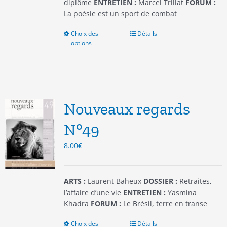
produit
diplôme
ENTRETIEN :
Marcel Trillat
FORUM :
La poésie est un sport de combat
Choix des
Ce
Détails
options
produit
a
plusieurs
variations.
Les
options
Nouveaux regards
peuvent
être
N°49
choisies
8.00
€
sur
la
page
du
ARTS :
Laurent Baheux
DOSSIER :
Retraites,
produit
l’affaire d’une vie
ENTRETIEN :
Yasmina
Khadra
FORUM :
Le Brésil, terre en transe
Choix des
Ce
Détails