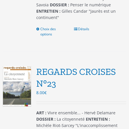
produit
Savoia
DOSSIER :
Penser le numérique
ENTRETIEN :
Gilles Candar "Jaurès est un
continuent"
Choix des
Ce
Détails
options
produit
a
plusieurs
variations.
Les
options
REGARDS CROISES
peuvent
être
N°23
choisies
8.00
€
sur
la
page
du
ART :
Vivre ensemble... - Hervé Delamare
produit
DOSSIER :
La citoyenneté
ENTRETIEN :
Michèle Riot-Sarcey "L'inaccomplissement