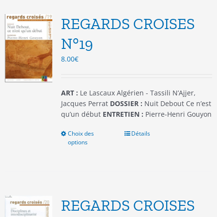
Les
options
REGARDS CROISES
peuvent
être
N°19
choisies
8.00
€
sur
la
page
du
ART :
Le Lascaux Algérien - Tassili N’Ajjer,
produit
Jacques Perrat
DOSSIER :
Nuit Debout Ce n’est
qu’un début
ENTRETIEN :
Pierre-Henri Gouyon
Choix des
Ce
Détails
options
produit
a
plusieurs
variations.
Les
options
REGARDS CROISES
peuvent