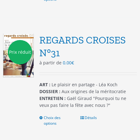
produit
a
plusieurs
variations.
Les
options
REGARDS CROISES
peuvent
être
N°31
Prix réduit
choisies
à partir de
0.00
€
sur
la
page
du
ART :
Le plaisir en partage - Léa Koch
produit
DOSSIER :
Aux origines de la méritocratie
ENTRETIEN :
Gaël Giraud "Pourquoi tu ne
veux pas faire la fête avec nous ?"
Choix des
Ce
Détails
options
produit
a
plusieurs