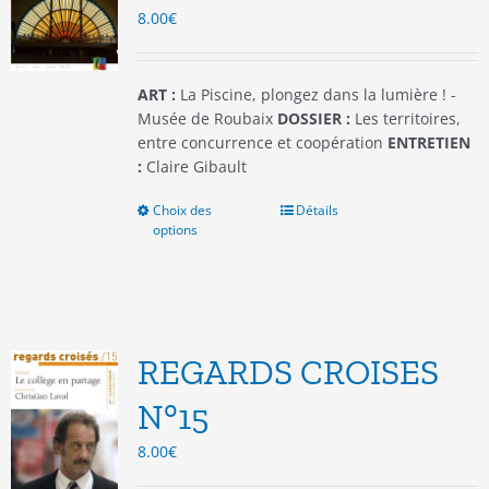
8.00
€
sur
la
page
du
ART :
La Piscine, plongez dans la lumière ! -
produit
Musée de Roubaix
DOSSIER :
Les territoires,
entre concurrence et coopération
ENTRETIEN
:
Claire Gibault
Choix des
Ce
Détails
options
produit
a
plusieurs
variations.
Les
options
REGARDS CROISES
peuvent
être
N°15
choisies
8.00
€
sur
la