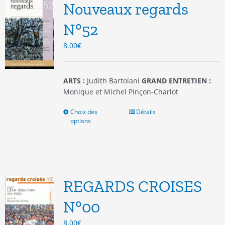
options
Nouveaux regards
peuvent
être
N°52
choisies
8.00
€
sur
la
page
du
ARTS :
Judith Bartolani
GRAND ENTRETIEN :
produit
Monique et Michel Pinçon-Charlot
Choix des
Ce
Détails
options
produit
a
plusieurs
variations.
Les
options
REGARDS CROISES
peuvent
être
N°00
choisies
8.00
€
sur