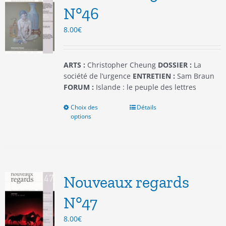
être
N°46
choisies
8.00
€
sur
la
page
du
ARTS :
Christopher Cheung
DOSSIER :
La
produit
société de l’urgence
ENTRETIEN :
Sam Braun
FORUM :
Islande : le peuple des lettres
Choix des
Ce
Détails
options
produit
a
plusieurs
variations.
Les
options
Nouveaux regards
peuvent
être
N°47
choisies
8.00
€
sur