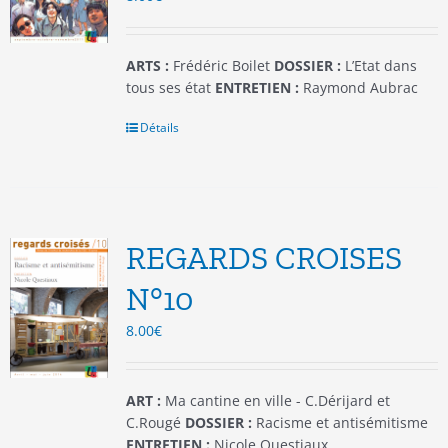
la
page
du
ARTS :
Frédéric Boilet
DOSSIER :
L’Etat dans
produit
tous ses état
ENTRETIEN :
Raymond Aubrac
Détails
REGARDS CROISES
N°10
8.00
€
ART :
Ma cantine en ville - C.Dérijard et
C.Rougé
DOSSIER :
Racisme et antisémitisme
ENTRETIEN :
Nicole Questiaux