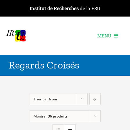
Passer
Institut de Recherches
de la FSU
au
contenu
MENU
L’institut
Regards Croisés
Les recherches
Les publications
Les événements
Trier par
Nom
Montrer
36 produits