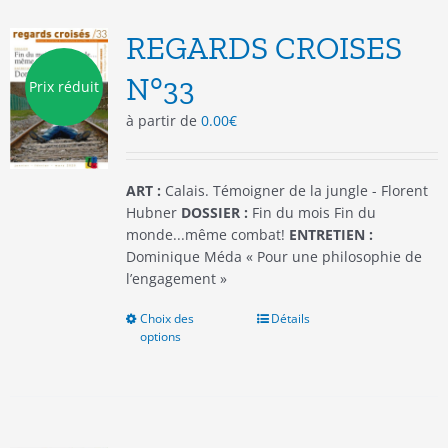
Les
options
REGARDS CROISES
peuvent
être
N°33
Prix réduit
choisies
à partir de
0.00
€
sur
la
page
du
ART :
Calais. Témoigner de la jungle - Florent
produit
Hubner
DOSSIER :
Fin du mois Fin du
monde...même combat!
ENTRETIEN :
Dominique Méda « Pour une philosophie de
l’engagement »
Choix des
Ce
Détails
options
produit
a
plusieurs
variations.
Les