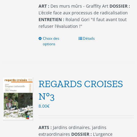
du
ART :
Des murs mûrs - Graffity Art
DOSSIER :
produit
L’école face aux processus de radicalisation
ENTRETIEN :
Roland Gori "Il faut avant tout
refuser l’évaluation !"
Choix des
Ce
Détails
options
produit
a
plusieurs
variations.
Les
options
REGARDS CROISES
peuvent
être
N°3
choisies
8.00
€
sur
la
page
du
ARTS :
Jardins ordinaires, jardins
produit
extraordinaires
DOSSIER :
L’urgence