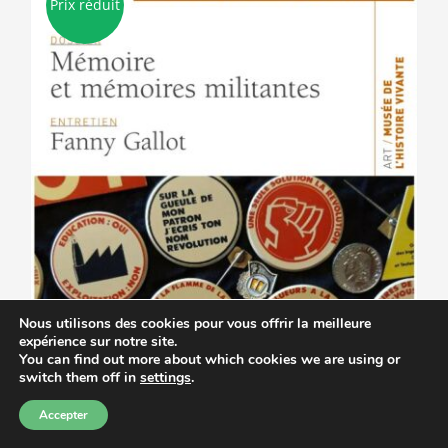
Prix réduit
options
peuvent
être
choisies
sur
la
page
du
produit
Nous utilisons des cookies pour vous offrir la meilleure
expérience sur notre site.
You can find out more about which cookies we are using or
switch them off in
settings
.
Accepter