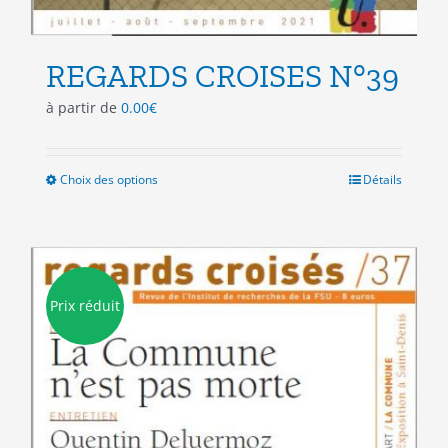
REGARDS CROISES N°39
à partir de
0.00
€
Choix des options
Ce
Détails
produit
a
plusieurs
variations.
Les
Prix réduit
options
peuvent
être
choisies
sur
la
page