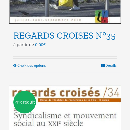
REGARDS CROISES N°35
à partir de
0.00
€
Choix des options
Ce
Détails
produit
a
plusieurs
variations.
Les
Prix réduit
options
peuvent
être
choisies
sur