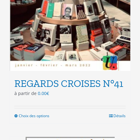
REGARDS CROISES N°41
à partir de
0.00
€
Choix des options
Ce
Détails
produit
a
plusieurs