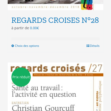
REGARDS CROISES N°28
à partir de
0.00
€
Choix des options
Ce
Détails
produit
a
plusieurs
variations.
Les
Prix réduit
options
peuvent
être
choisies
sur
la