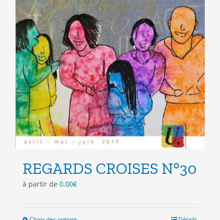
REGARDS CROISES N°30
à partir de
0.00
€
Choix des options
Ce
Détails