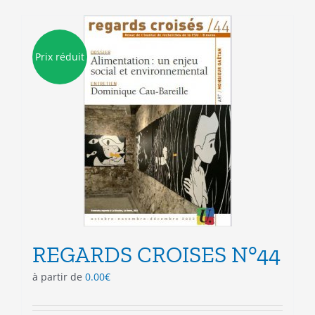
plusieurs
variations.
Les
Prix réduit
options
peuvent
être
choisies
sur
la
page
du
produit
REGARDS CROISES N°44
à partir de
0.00
€