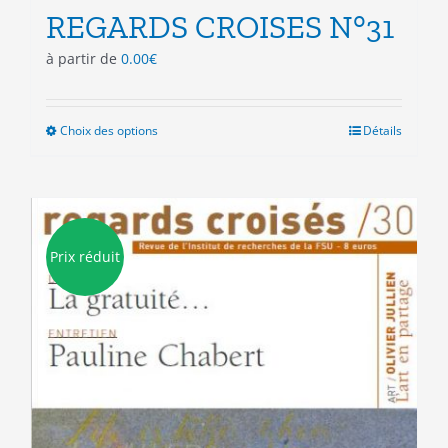
REGARDS CROISES N°31
à partir de
0.00
€
Choix des options
Ce
Détails
produit
a
plusieurs
variations.
Les
Prix réduit
options
peuvent
être
choisies
sur
la
page
du
produit