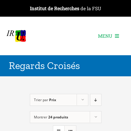
Passer
Institut de Recherches
de la FSU
au
contenu
MENU
L’institut
Regards Croisés
Les recherches
Les publications
Les événements
Trier par
Prix
Montrer
24 produits