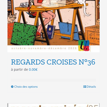
REGARDS CROISES N°36
à partir de
0.00
€
Choix des options
Ce
Détails
produit
a
plusieurs