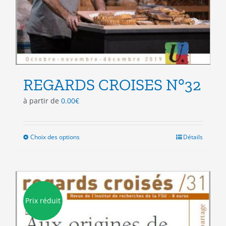
REGARDS CROISES N°32
à partir de
0.00
€
Choix des options
Ce
Détails
produit
a
plusieurs
variations.
Les
Prix réduit
options
peuvent