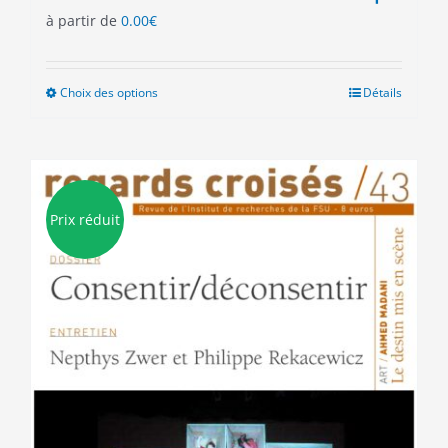
à partir de
0.00
€
Choix des options
Ce
Détails
produit
a
plusieurs
variations.
Les
Prix réduit
options
peuvent
être
choisies
sur
la
page
du
produit