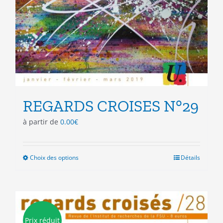
REGARDS CROISES N°29
à partir de
0.00
€
Choix des options
Ce
Détails
produit
a
plusieurs
variations.
Les
Prix réduit