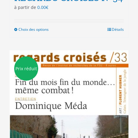
à partir de
0.00
€
Choix des options
Ce
Détails
produit
a
plusieurs
variations.
Les
Prix réduit
options
peuvent
être
choisies
sur
la
page
du
produit