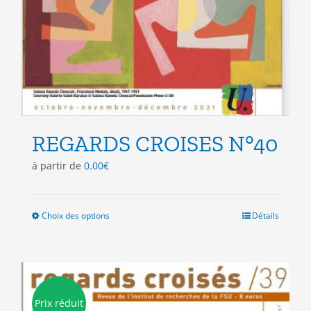
REGARDS CROISES N°40
à partir de
0.00
€
Choix des options
Ce
Détails
produit
a
plusieurs
variations.
Les
Prix réduit
options