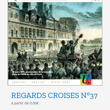
du
produit
REGARDS CROISES N°37
à partir de
0.00
€