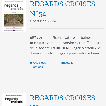
options
REGARDS CROISES
peuvent
être
N°54
choisies
à partir de
7.00
€
sur
la
page
du
ART :
Antoine Picon : Natures urbaines
produit
DOSSIER :
Vers une transformation féministe
de la société
ENTRETIEN :
Roger Martelli - Se
donner tous les moyens pour éviter la haine
Choix des
Ce
Détails
options
produit
a
plusieurs
variations.
Les
options
REGARDS CROISES
peuvent
être