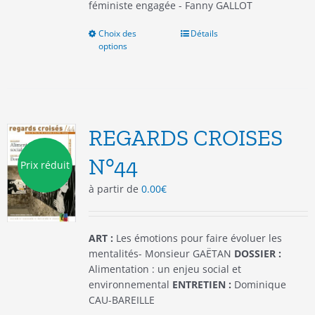
féministe engagée - Fanny GALLOT
Choix des
Ce
Détails
options
produit
a
plusieurs
variations.
Les
options
REGARDS CROISES
peuvent
être
N°44
Prix réduit
choisies
à partir de
0.00
€
sur
la
page
du
ART :
Les émotions pour faire évoluer les
produit
mentalités- Monsieur GAËTAN
DOSSIER :
Alimentation : un enjeu social et
environnemental
ENTRETIEN :
Dominique
CAU-BAREILLE