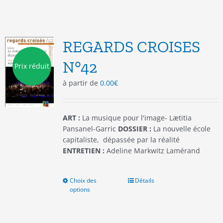
plusieurs
variations.
Les
options
REGARDS CROISES
peuvent
être
N°42
Prix réduit
choisies
à partir de
0.00
€
sur
la
page
du
ART :
La musique pour l'image- Lætitia
produit
Pansanel-Garric
DOSSIER :
La nouvelle école
capitaliste, dépassée par la réalité
ENTRETIEN :
Adeline Markwitz Lamérand
Choix des
Ce
Détails
options
produit
a
plusieurs