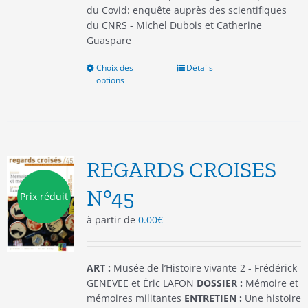
du Covid: enquête auprès des scientifiques
du CNRS - Michel Dubois et Catherine
Guaspare
Choix des
Ce
Détails
options
produit
a
plusieurs
variations.
Les
options
REGARDS CROISES
peuvent
être
N°45
Prix réduit
choisies
à partir de
0.00
€
sur
la
page
du
ART :
Musée de l’Histoire vivante 2 - Frédérick
produit
GENEVEE et Éric LAFON
DOSSIER :
Mémoire et
mémoires militantes
ENTRETIEN :
Une histoire