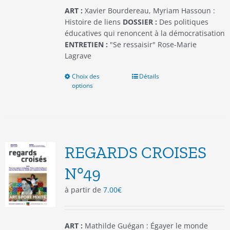
du
ART :
Xavier Bourdereau, Myriam Hassoun :
produit
Histoire de liens
DOSSIER :
Des politiques
éducatives qui renoncent à la démocratisation
ENTRETIEN :
"Se ressaisir" Rose-Marie
Lagrave
Choix des
Ce
Détails
options
produit
a
plusieurs
variations.
Les
options
REGARDS CROISES
peuvent
être
N°49
choisies
à partir de
7.00
€
sur
la
page
du
ART :
Mathilde Guégan : Égayer le monde