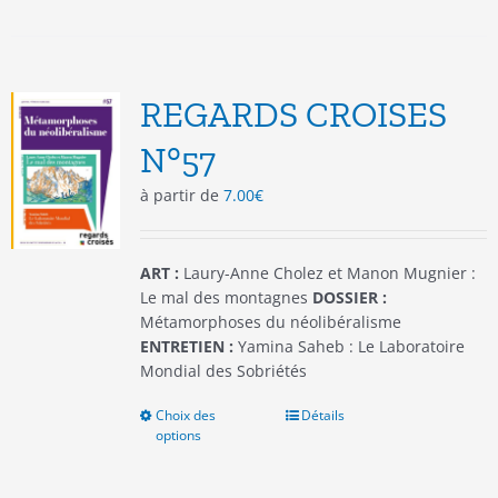
plusieurs
variations.
Les
options
REGARDS CROISES
peuvent
être
N°57
choisies
à partir de
7.00
€
sur
la
page
du
ART :
Laury-Anne Cholez et Manon Mugnier :
produit
Le mal des montagnes
DOSSIER :
Métamorphoses du néolibéralisme
ENTRETIEN :
Yamina Saheb : Le Laboratoire
Mondial des Sobriétés
Choix des
Ce
Détails
options
produit
a
plusieurs