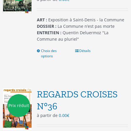
la
page
du
ART :
Exposition à Saint-Denis - la Commune
produit
DOSSIER :
La Commune n’est pas morte
ENTRETIEN :
Quentin Deluermoz "La
Commune au pluriel"
Choix des
Ce
Détails
options
produit
a
plusieurs
variations.
Les
options
REGARDS CROISES
peuvent
être
N°36
Prix réduit
choisies
à partir de
0.00
€
sur
la
page