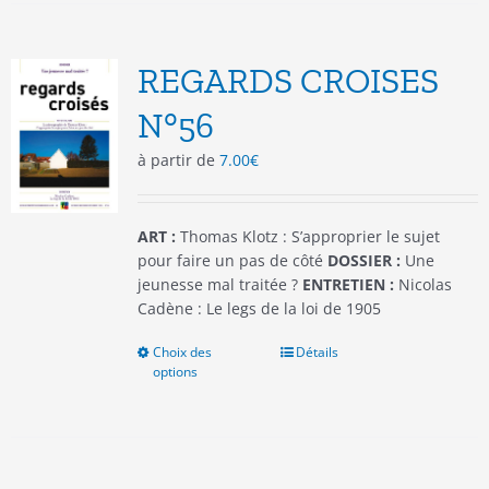
variations.
Les
options
REGARDS CROISES
peuvent
être
N°56
choisies
à partir de
7.00
€
sur
la
page
du
ART :
Thomas Klotz : S’approprier le sujet
produit
pour faire un pas de côté
DOSSIER :
Une
jeunesse mal traitée ?
ENTRETIEN :
Nicolas
Cadène : Le legs de la loi de 1905
Choix des
Ce
Détails
options
produit
a
plusieurs
variations.
Les