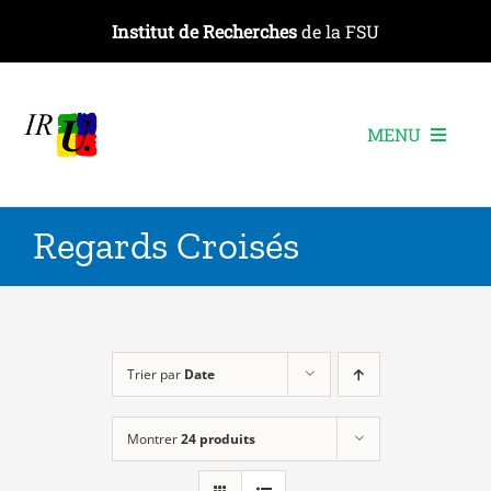
Passer
Institut de Recherches
de la FSU
au
contenu
MENU
L’institut
Regards Croisés
Les recherches
Les publications
Les événements
Trier par
Date
Montrer
24 produits