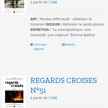
à partir de
7.00
€
sur
la
page
du
ART :
Nicolas Offenstadt : Urbexeur et
produit
historien
DOSSIER :
Refonder le syndicalisme
ENTRETIEN :
"La cosmopolitique. Une
nécessité, une urgence" Étienne Balibar
Choix des
Ce
Détails
options
produit
a
plusieurs
variations.
Les
options
REGARDS CROISES
peuvent
être
N°51
choisies
à partir de
7.00
€
sur
la