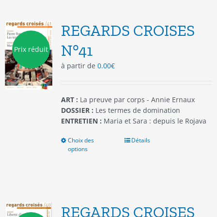
variations.
Les
options
REGARDS CROISES
peuvent
être
N°41
Prix réduit
choisies
à partir de
0.00
€
sur
la
page
du
ART :
La preuve par corps - Annie Ernaux
produit
DOSSIER :
Les termes de domination
ENTRETIEN :
Maria et Sara : depuis le Rojava
Choix des
Ce
Détails
options
produit
a
plusieurs
variations.
Les
options
REGARDS CROISES
peuvent