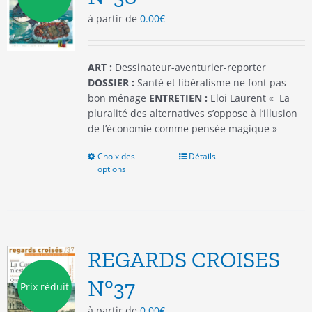
choisies
à partir de
0.00
€
sur
la
page
du
ART :
Dessinateur-aventurier-reporter
produit
DOSSIER :
Santé et libéralisme ne font pas
bon ménage
ENTRETIEN :
Eloi Laurent « La
pluralité des alternatives s’oppose à l’illusion
de l’économie comme pensée magique »
Choix des
Ce
Détails
options
produit
a
plusieurs
variations.
Les
options
REGARDS CROISES
peuvent
être
N°37
Prix réduit
choisies
à partir de
0.00
€
sur