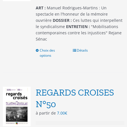
page
du
ART :
Manuel Rodrigues-Martins : Un
produit
spectacle en l'honneur de la mémoire
ouvrière
DOSSIER :
Ces luttes qui interpellent
le syndicalisme
ENTRETIEN :
"Mobilisations
contemporaines contre les injustices" Rejane
Sénac
Choix des
Ce
Détails
options
produit
a
plusieurs
variations.
Les
options
REGARDS CROISES
peuvent
être
N°50
choisies
à partir de
7.00
€
sur
la
page