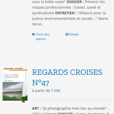
produit
sous la botte nazie"
DOSSIER :
Prévenir les
risques professionnels : travail, santé et
syndicalisme
ENTRETIEN :
"Alliance pour la
justice environnementale et sociale..." Marie
Véron
Choix des
Ce
Détails
options
produit
a
plusieurs
variations.
Les
options
REGARDS CROISES
peuvent
être
N°47
choisies
à partir de
7.00
€
sur
la
page
du
ART :
"Je photographie mon lien au monde" -
produit
Gilles Clément
DOSSIER :
Corps, territoires et