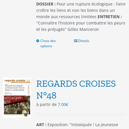
produit
DOSSIER :
Pour une rupture écologique : Faire
croître les liens et non les biens dans un
monde aux ressources limitées
ENTRETIEN :
"Connaître l'histoire pour combattre les peurs
et les préjugés" Gilles Manceron
Choix des
Ce
Détails
options
produit
a
plusieurs
variations.
Les
options
REGARDS CROISES
peuvent
être
N°48
choisies
à partir de
7.00
€
sur
la
page
du
ART :
Exposition: "Intoxiquée ! La jeunesse