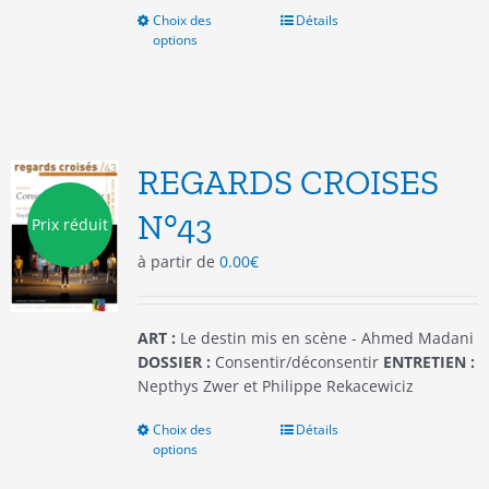
Choix des
Ce
Détails
options
produit
a
plusieurs
variations.
Les
options
REGARDS CROISES
peuvent
être
N°43
Prix réduit
choisies
à partir de
0.00
€
sur
la
page
du
ART :
Le destin mis en scène - Ahmed Madani
produit
DOSSIER :
Consentir/déconsentir
ENTRETIEN :
Nepthys Zwer et Philippe Rekacewiciz
Choix des
Ce
Détails
options
produit
a