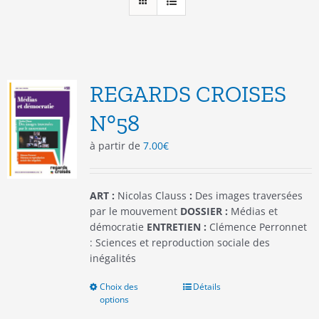
REGARDS CROISES
N°58
à partir de
7.00
€
ART :
Nicolas Clauss
:
Des images traversées
par le mouvement
DOSSIER :
Médias et
démocratie
ENTRETIEN :
Clémence Perronnet
: Sciences et reproduction sociale des
inégalités
Choix des
Ce
Détails
options
produit
a