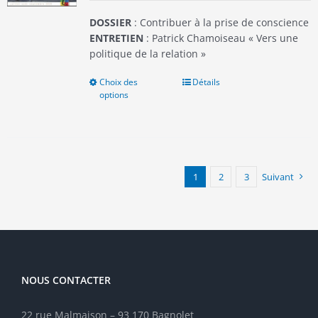
page
du
DOSSIER
: Contribuer à la prise de conscience
produit
ENTRETIEN
: Patrick Chamoiseau « Vers une
politique de la relation »
Choix des
Ce
Détails
options
produit
a
plusieurs
variations.
Les
options
1
2
3
Suivant
peuvent
être
choisies
sur
la
page
NOUS CONTACTER
du
produit
22 rue Malmaison – 93 170 Bagnolet