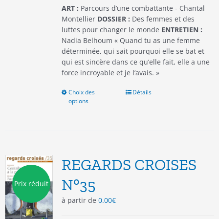
du
ART :
Parcours d’une combattante - Chantal
produit
Montellier
DOSSIER :
Des femmes et des
luttes pour changer le monde
ENTRETIEN :
Nadia Belhoum « Quand tu as une femme
déterminée, qui sait pourquoi elle se bat et
qui est sincère dans ce qu’elle fait, elle a une
force incroyable et je l’avais. »
Choix des
Ce
Détails
options
produit
a
plusieurs
variations.
Les
options
REGARDS CROISES
peuvent
être
N°35
Prix réduit
choisies
à partir de
0.00
€
sur
la