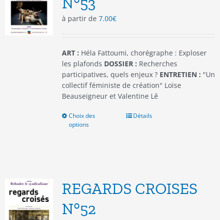
N°53
choisies
à partir de
7.00
€
sur
la
page
du
ART :
Héla Fattoumi, chorégraphe : Exploser
produit
les plafonds
DOSSIER :
Recherches
participatives, quels enjeux ?
ENTRETIEN :
"Un
collectif féministe de création" Loïse
Beauseigneur et Valentine Lê
Choix des
Ce
Détails
options
produit
a
plusieurs
variations.
Les
options
REGARDS CROISES
peuvent
être
N°52
choisies