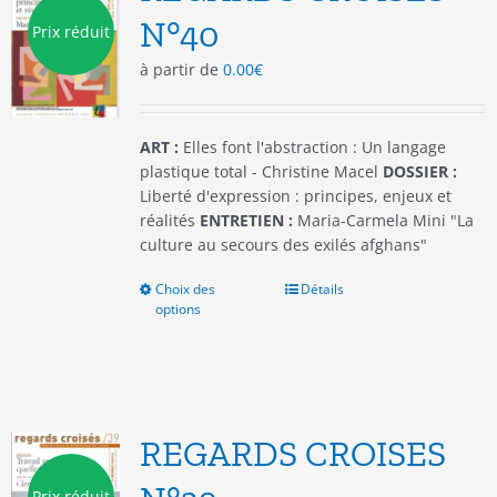
être
N°40
Prix réduit
choisies
à partir de
0.00
€
sur
la
page
du
ART :
Elles font l'abstraction : Un langage
produit
plastique total - Christine Macel
DOSSIER :
Liberté d'expression : principes, enjeux et
réalités
ENTRETIEN :
Maria-Carmela Mini "La
culture au secours des exilés afghans"
Choix des
Ce
Détails
options
produit
a
plusieurs
variations.
Les
options
REGARDS CROISES
peuvent
être
Prix réduit