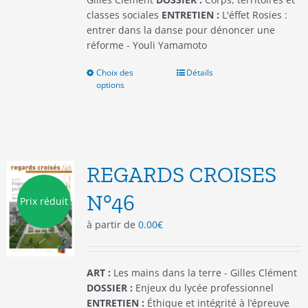
classes sociales
ENTRETIEN :
L'éffet Rosies :
entrer dans la danse pour dénoncer une
réforme - Youli Yamamoto
Choix des
Ce
Détails
options
produit
a
plusieurs
variations.
Les
options
REGARDS CROISES
peuvent
être
N°46
Prix réduit
choisies
à partir de
0.00
€
sur
la
page
du
ART :
Les mains dans la terre - Gilles Clément
produit
DOSSIER :
Enjeux du lycée professionnel
ENTRETIEN :
Éthique et intégrité à l’épreuve