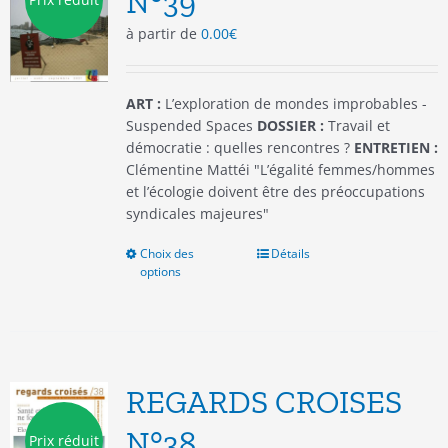
N°39
choisies
à partir de
0.00
€
sur
la
page
du
ART :
L’exploration de mondes improbables -
produit
Suspended Spaces
DOSSIER :
Travail et
démocratie : quelles rencontres ?
ENTRETIEN :
Clémentine Mattéi "L’égalité femmes/hommes
et l’écologie doivent être des préoccupations
syndicales majeures"
Choix des
Ce
Détails
options
produit
a
plusieurs
variations.
Les
options
REGARDS CROISES
peuvent
être
N°38
Prix réduit