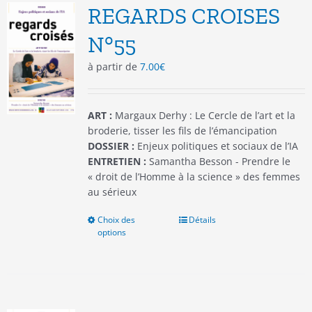
options
REGARDS CROISES
peuvent
être
N°55
choisies
à partir de
7.00
€
sur
la
page
du
ART :
Margaux Derhy : Le Cercle de l’art et la
produit
broderie, tisser les fils de l’émancipation
DOSSIER :
Enjeux politiques et sociaux de l’IA
ENTRETIEN :
Samantha Besson - Prendre le
« droit de l’Homme à la science » des femmes
au sérieux
Choix des
Ce
Détails
options
produit
a
plusieurs
variations.
Les