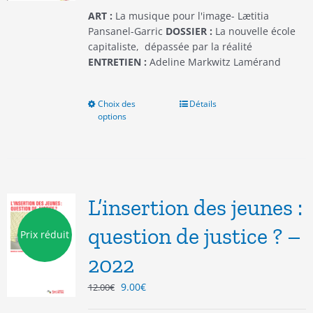
du
ART :
La musique pour l'image- Lætitia
produit
Pansanel-Garric
DOSSIER :
La nouvelle école
capitaliste, dépassée par la réalité
ENTRETIEN :
Adeline Markwitz Lamérand
Choix des
Ce
Détails
options
produit
a
plusieurs
variations.
Les
options
L’insertion des jeunes :
peuvent
être
question de justice ? –
Prix réduit
choisies
2022
sur
la
Le
Le
9.00
€
12.00
€
page
prix
prix
du