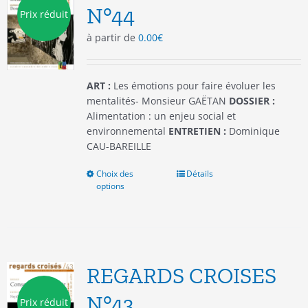
N°44
Prix réduit
à partir de
0.00
€
ART :
Les émotions pour faire évoluer les
mentalités- Monsieur GAËTAN
DOSSIER :
Alimentation : un enjeu social et
environnemental
ENTRETIEN :
Dominique
CAU-BAREILLE
Choix des
Ce
Détails
options
produit
a
plusieurs
variations.
Les
options
REGARDS CROISES
peuvent
être
N°43
Prix réduit