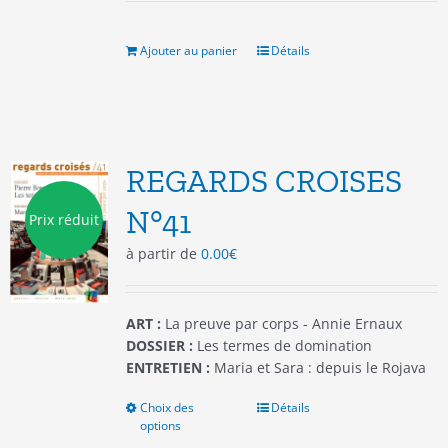
initial
actuel
produit
était :
est :
12.00€.
9.00€.
Ajouter au panier
Détails
REGARDS CROISES
N°41
Prix réduit
à partir de
0.00
€
ART :
La preuve par corps - Annie Ernaux
DOSSIER :
Les termes de domination
ENTRETIEN :
Maria et Sara : depuis le Rojava
Choix des
Ce
Détails
options
produit