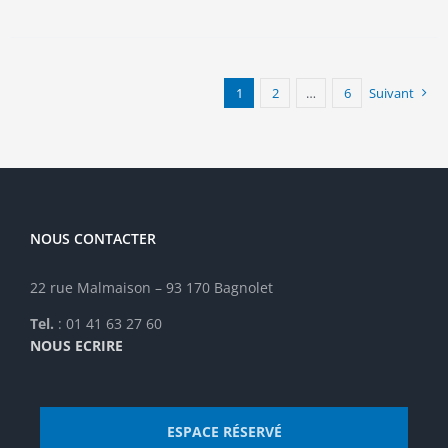
a
plusieurs
variations.
Les
options
1
2
…
6
Suivant
peuvent
être
choisies
sur
la
page
NOUS CONTACTER
du
produit
22 rue Malmaison – 93 170 Bagnolet
Tel.
: 01 41 63 27 60
NOUS ECRIRE
ESPACE RÉSERVÉ