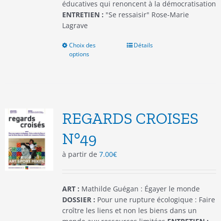
éducatives qui renoncent à la démocratisation
ENTRETIEN :
"Se ressaisir" Rose-Marie
Lagrave
Choix des
Ce
Détails
options
produit
a
plusieurs
variations.
Les
options
REGARDS CROISES
peuvent
être
N°49
choisies
à partir de
7.00
€
sur
la
page
du
ART :
Mathilde Guégan : Égayer le monde
produit
DOSSIER :
Pour une rupture écologique : Faire
croître les liens et non les biens dans un