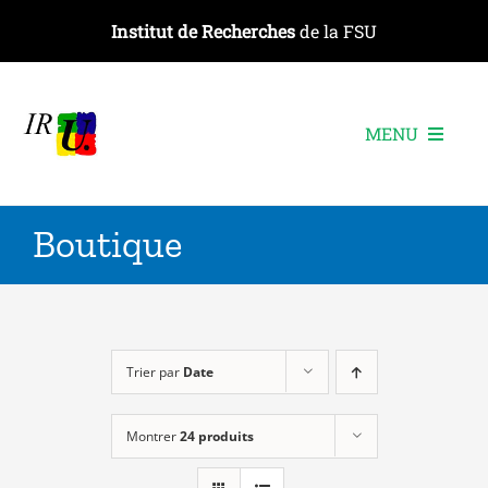
Passer
Institut de Recherches
de la FSU
au
contenu
MENU
L’institut
Boutique
Les recherches
Les publications
Les événements
Trier par
Date
Montrer
24 produits