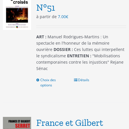
être
N°51
choisies
à partir de
7.00
€
sur
la
page
du
ART :
Manuel Rodrigues-Martins : Un
produit
spectacle en l'honneur de la mémoire
ouvrière
DOSSIER :
Ces luttes qui interpellent
le syndicalisme
ENTRETIEN :
"Mobilisations
contemporaines contre les injustices" Rejane
Sénac
Choix des
Ce
Détails
options
produit
a
plusieurs
variations.
Les
options
France et Gilbert
peuvent