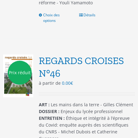
réforme - Youli Yamamoto
Choix des
Ce
Détails
options
produit
a
plusieurs
variations.
Les
options
REGARDS CROISES
peuvent
être
N°46
Prix réduit
choisies
à partir de
0.00
€
sur
la
page
du
ART :
Les mains dans la terre - Gilles Clément
produit
DOSSIER :
Enjeux du lycée professionnel
ENTRETIEN :
Éthique et intégrité à l’épreuve
du Covid: enquête auprès des scientifiques
du CNRS - Michel Dubois et Catherine