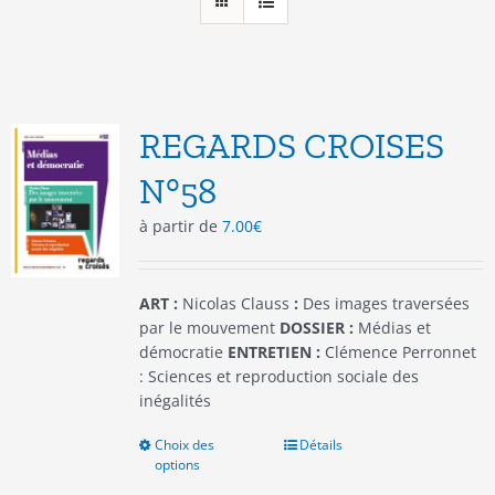
REGARDS CROISES
N°58
à partir de
7.00
€
ART :
Nicolas Clauss
:
Des images traversées
par le mouvement
DOSSIER :
Médias et
démocratie
ENTRETIEN :
Clémence Perronnet
: Sciences et reproduction sociale des
inégalités
Choix des
Ce
Détails
options
produit
a