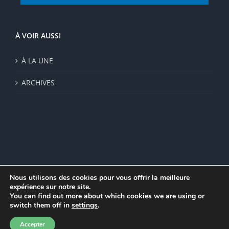
À VOIR AUSSI
À LA UNE
ARCHIVES
Nous utilisons des cookies pour vous offrir la meilleure
expérience sur notre site.
© Institut de recherche de la FSU 2023 | Par
FSU
|
Plan du site
|
You can find out more about which cookies we are using or
Mentions légales
|
Politique de confidentialité
|
CGV
switch them off in
settings
.
Facebook
Accepter