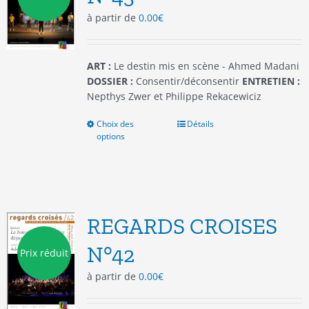
choisies
à partir de
0.00
€
sur
la
page
du
ART :
Le destin mis en scène - Ahmed Madani
produit
DOSSIER :
Consentir/déconsentir
ENTRETIEN :
Nepthys Zwer et Philippe Rekacewiciz
Choix des
Ce
Détails
options
produit
a
plusieurs
variations.
Les
options
REGARDS CROISES
peuvent
être
N°42
Prix réduit
choisies
à partir de
0.00
€
sur
la
page