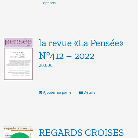
options
produit
a
plusieurs
variations.
Les
options
la revue «La Pensée»
peuvent
être
N°412 – 2022
choisies
20.00
€
sur
la
page
du
produit
Ajouter au panier
Détails
REGARDS CROISES