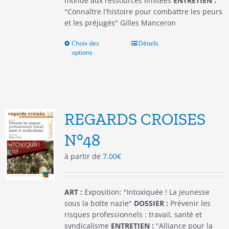
monde aux ressources limitées
ENTRETIEN :
"Connaître l'histoire pour combattre les peurs
et les préjugés" Gilles Manceron
Choix des
Ce
Détails
options
produit
a
plusieurs
variations.
Les
options
REGARDS CROISES
peuvent
être
N°48
choisies
à partir de
7.00
€
sur
la
page
du
ART :
Exposition: "Intoxiquée ! La jeunesse
produit
sous la botte nazie"
DOSSIER :
Prévenir les
risques professionnels : travail, santé et
syndicalisme
ENTRETIEN :
"Alliance pour la