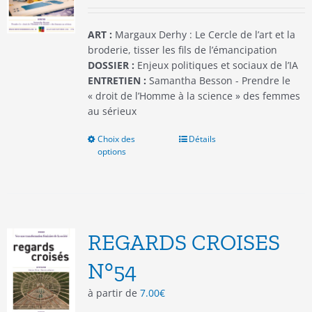
ART :
Margaux Derhy : Le Cercle de l’art et la
broderie, tisser les fils de l’émancipation
DOSSIER :
Enjeux politiques et sociaux de l’IA
ENTRETIEN :
Samantha Besson - Prendre le
« droit de l’Homme à la science » des femmes
au sérieux
Choix des
Ce
Détails
options
produit
a
plusieurs
variations.
Les
options
REGARDS CROISES
peuvent
être
N°54
choisies
à partir de
7.00
€
sur
la