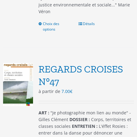
justice environnementale et sociale..." Marie
Véron
Choix des
Ce
Détails
options
produit
a
plusieurs
variations.
Les
options
REGARDS CROISES
peuvent
être
N°47
choisies
à partir de
7.00
€
sur
la
page
du
ART :
"Je photographie mon lien au monde" -
produit
Gilles Clément
DOSSIER :
Corps, territoires et
classes sociales
ENTRETIEN :
L'éffet Rosies :
entrer dans la danse pour dénoncer une