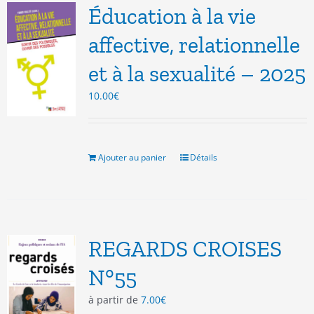
options
Éducation à la vie
peuvent
être
affective, relationnelle
choisies
et à la sexualité – 2025
sur
la
10.00
€
page
du
produit
Ajouter au panier
Détails
REGARDS CROISES
N°55
à partir de
7.00
€