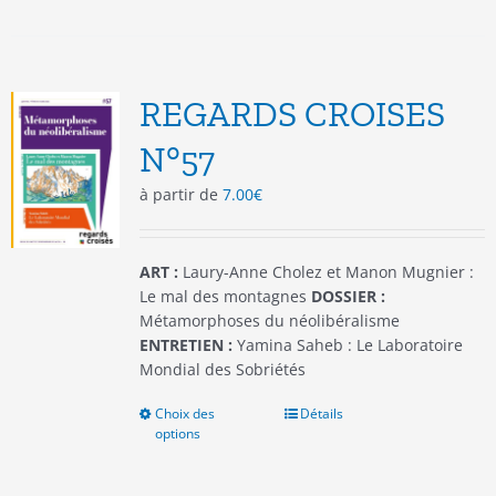
plusieurs
variations.
Les
options
REGARDS CROISES
peuvent
être
N°57
choisies
à partir de
7.00
€
sur
la
page
du
ART :
Laury-Anne Cholez et Manon Mugnier :
produit
Le mal des montagnes
DOSSIER :
Métamorphoses du néolibéralisme
ENTRETIEN :
Yamina Saheb : Le Laboratoire
Mondial des Sobriétés
Choix des
Ce
Détails
options
produit
a
plusieurs