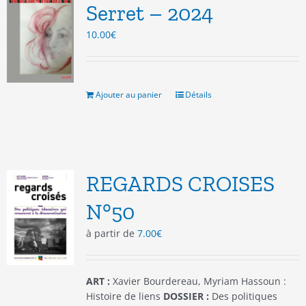
être
Serret – 2024
choisies
10.00
€
sur
la
page
du
produit
Ajouter au panier
Détails
REGARDS CROISES
N°50
à partir de
7.00
€
ART :
Xavier Bourdereau, Myriam Hassoun :
Histoire de liens
DOSSIER :
Des politiques