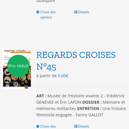
Guaspare
Choix des
Ce
Détails
options
produit
a
plusieurs
variations.
Les
options
REGARDS CROISES
peuvent
être
N°45
Prix réduit
choisies
à partir de
0.00
€
sur
la
page
du
ART :
Musée de l’Histoire vivante 2 - Frédérick
produit
GENEVEE et Éric LAFON
DOSSIER :
Mémoire et
mémoires militantes
ENTRETIEN :
Une histoire
féministe engagée - Fanny GALLOT
Choix des
Ce
Détails