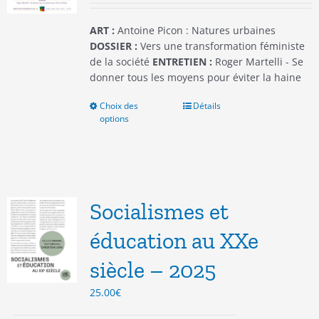
page
du
ART :
Antoine Picon : Natures urbaines
produit
DOSSIER :
Vers une transformation féministe
de la société
ENTRETIEN :
Roger Martelli - Se
donner tous les moyens pour éviter la haine
Choix des
Ce
Détails
options
produit
a
plusieurs
variations.
Les
options
Socialismes et
peuvent
être
éducation au XXe
choisies
siècle – 2025
sur
la
25.00
€
page
du