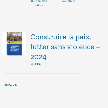
Choix des
Ce
Détails
options
produit
a
plusieurs
variations.
Les
options
Construire la paix,
peuvent
être
lutter sans violence –
choisies
2024
sur
la
20.00
€
page
du
produit
Détails