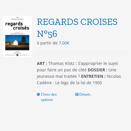
variations.
Les
options
REGARDS CROISES
peuvent
être
N°56
choisies
à partir de
7.00
€
sur
la
page
du
ART :
Thomas Klotz : S’approprier le sujet
produit
pour faire un pas de côté
DOSSIER :
Une
jeunesse mal traitée ?
ENTRETIEN :
Nicolas
Cadène : Le legs de la loi de 1905
Choix des
Ce
Détails
options
produit
a
plusieurs
variations.
Les