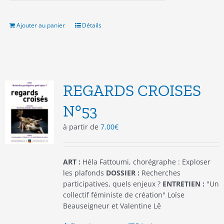
produit
Ajouter au panier
Détails
REGARDS CROISES
N°53
à partir de
7.00
€
ART :
Héla Fattoumi, chorégraphe : Exploser
les plafonds
DOSSIER :
Recherches
participatives, quels enjeux ?
ENTRETIEN :
"Un
collectif féministe de création" Loïse
Beauseigneur et Valentine Lê