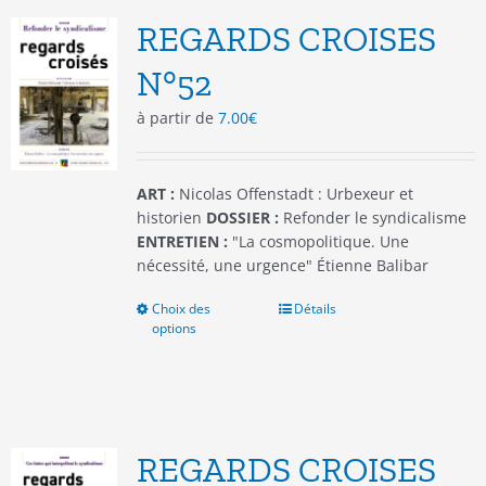
REGARDS CROISES
N°52
à partir de
7.00
€
ART :
Nicolas Offenstadt : Urbexeur et
historien
DOSSIER :
Refonder le syndicalisme
ENTRETIEN :
"La cosmopolitique. Une
nécessité, une urgence" Étienne Balibar
Choix des
Ce
Détails
options
produit
a
plusieurs
variations.
Les
options
REGARDS CROISES
peuvent