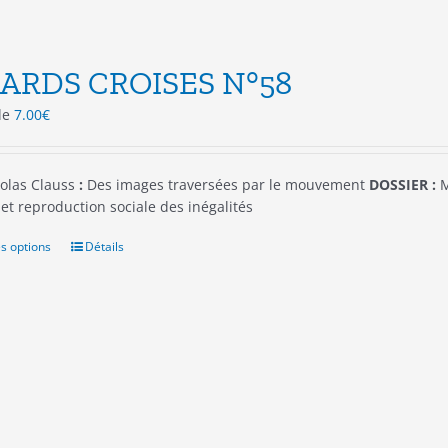
ARDS CROISES N°58
 de
7.00
€
olas Clauss
:
Des images traversées par le mouvement
DOSSIER :
M
et reproduction sociale des inégalités
s options
Ce
Détails
produit
a
plusieurs
variations.
Les
options
peuvent
être
choisies