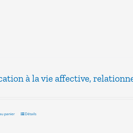
variations.
Les
options
peuvent
être
choisies
sur
la
page
du
produit
ation à la vie affective, relationne
au panier
Détails