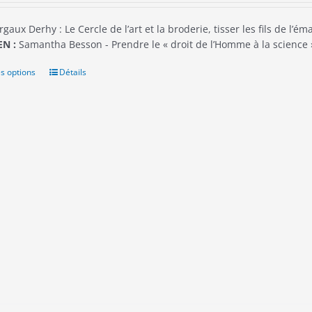
gaux Derhy : Le Cercle de l’art et la broderie, tisser les fils de l’é
N :
Samantha Besson - Prendre le « droit de l’Homme à la scienc
s options
Ce
Détails
produit
a
plusieurs
variations.
Les
options
peuvent
être
choisies
sur
la
page
du
produit