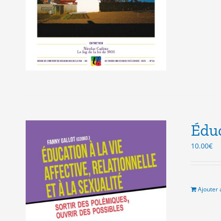
Éduc
10.00
€
Ajouter 