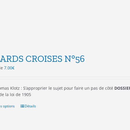
peuvent
être
choisies
sur
la
page
du
produit
ARDS CROISES N°56
 de
7.00
€
mas Klotz : S’approprier le sujet pour faire un pas de côté
DOSSIER
 de la loi de 1905
s options
Ce
Détails
produit
a
plusieurs