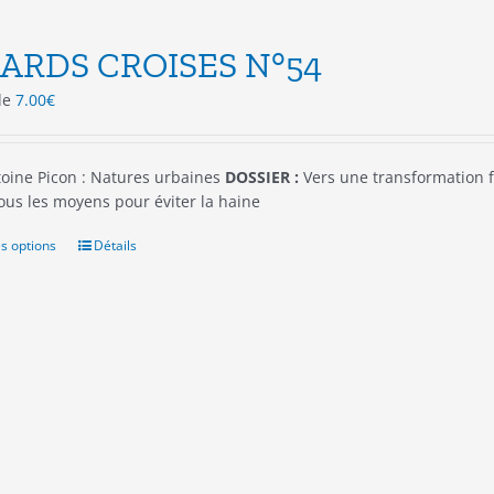
ARDS CROISES N°54
 de
7.00
€
oine Picon : Natures urbaines
DOSSIER :
Vers une transformation f
ous les moyens pour éviter la haine
s options
Ce
Détails
produit
a
plusieurs
variations.
Les
options
peuvent
être
choisies
sur