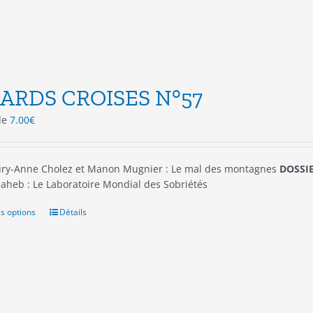
sur
la
page
du
produit
ARDS CROISES N°57
 de
7.00
€
ry-Anne Cholez et Manon Mugnier : Le mal des montagnes
DOSSIE
aheb : Le Laboratoire Mondial des Sobriétés
s options
Ce
Détails
produit
a
plusieurs
variations.
Les
options