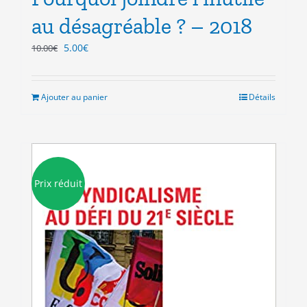
au désagréable ? – 2018
Le
Le
5.00
€
10.00
€
prix
prix
initial
actuel
était :
est :
Ajouter au panier
Détails
10.00€.
5.00€.
Prix réduit