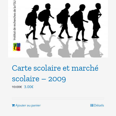
Carte scolaire et marché
scolaire – 2009
Le
Le
3.00
€
10.00
€
prix
prix
initial
actuel
était :
est :
Ajouter au panier
Détails
10.00€.
3.00€.