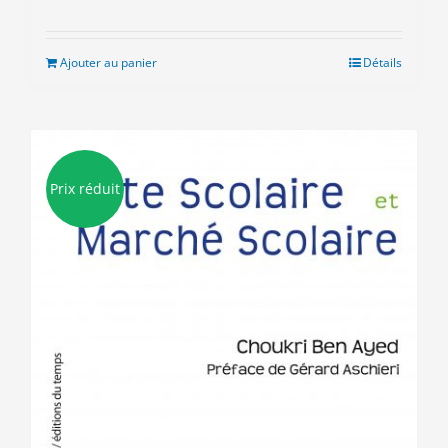
prix
prix
initial
actuel
était :
est :
Ajouter au panier
Détails
10.00€.
5.00€.
Prix réduit