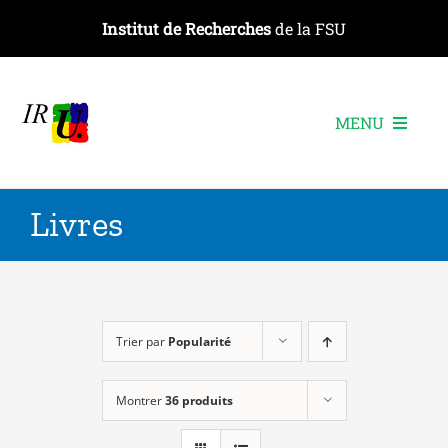
Passer
Institut de Recherches
de la FSU
au
contenu
MENU
L’institut
Livres
Les recherches
Les publications
Les événements
Trier par
Popularité
Montrer
36 produits