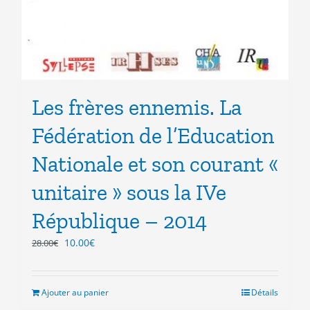
Les frères ennemis. La
Fédération de l’Education
Nationale et son courant «
unitaire » sous la IVe
République – 2014
Le
Le
10.00
€
28.00
€
prix
prix
initial
actuel
était :
est :
Ajouter au panier
Détails
28.00€.
10.00€.