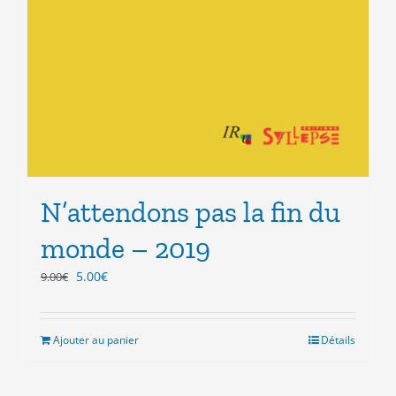
N’attendons pas la fin du
monde – 2019
Le
Le
5.00
€
9.00
€
prix
prix
initial
actuel
était :
est :
Ajouter au panier
Détails
9.00€.
5.00€.