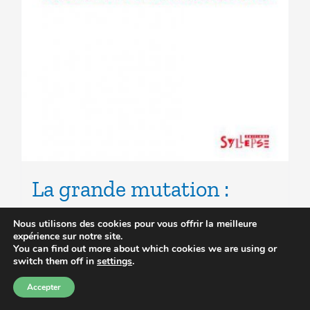
La grande mutation :
Néolibéralisme et
Nous utilisons des cookies pour vous offrir la meilleure
expérience sur notre site.
Education en Europe –
You can find out more about which cookies we are using or
switch them off in
settings
.
2010
Accepter
Le
Le
3.00
€
7.00
€