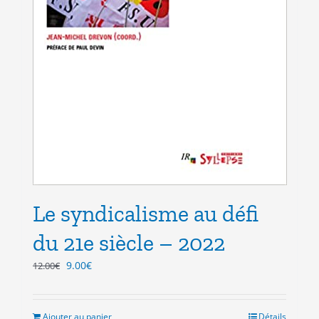
Le syndicalisme au défi
du 21e siècle – 2022
Le
Le
9.00
€
12.00
€
prix
prix
initial
actuel
était :
est :
Ajouter au panier
Détails