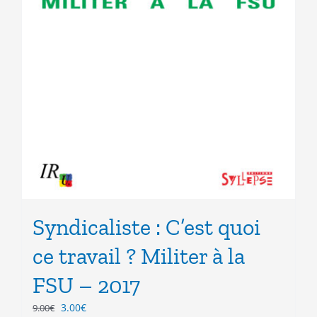
Syndicaliste : C’est quoi
ce travail ? Militer à la
FSU – 2017
Le
Le
3.00
€
9.00
€