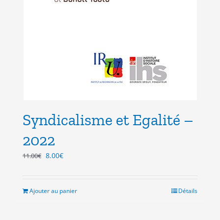
Syndicalisme et Egalité –
2022
Le
Le
8.00
€
11.00
€
prix
prix
initial
actuel
était :
est :
Ajouter au panier
Détails
11.00€.
8.00€.