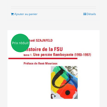
prix
prix
initial
actuel
était :
est :
Ajouter au panier
Détails
9.00€.
3.00€.
Prix réduit