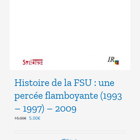
Histoire de la FSU : une
percée flamboyante (1993
– 1997) – 2009
Le
Le
5.00
€
15.00
€
prix
prix
initial
actuel
était :
est :