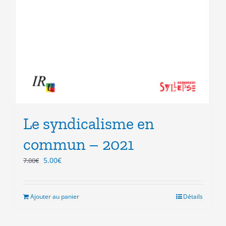
Le syndicalisme en
commun – 2021
Le
Le
5.00
€
7.00
€
prix
prix
initial
actuel
était :
est :
Ajouter au panier
Détails
7.00€.
5.00€.