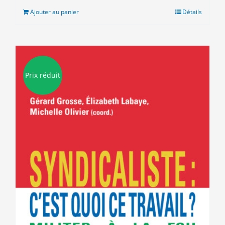
était :
est :
Ajouter au panier
Détails
20.00€.
5.00€.
Prix réduit