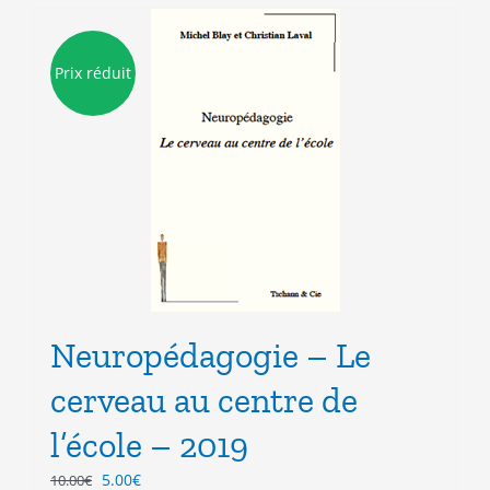
Prix réduit
Neuropédagogie – Le
cerveau au centre de
l’école – 2019
Le
Le
5.00
€
10.00
€