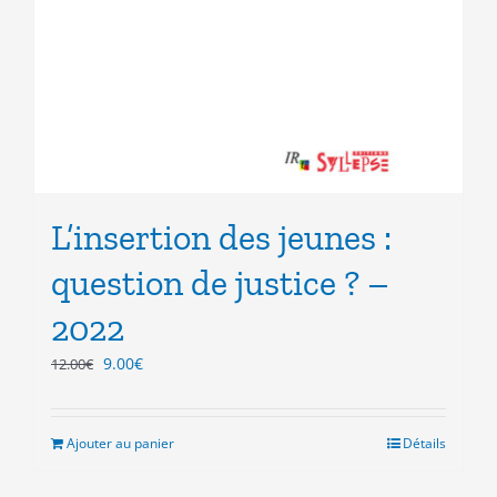
L’insertion des jeunes :
question de justice ? –
2022
Le
Le
9.00
€
12.00
€
prix
prix
initial
actuel
était :
est :
Ajouter au panier
Détails
12.00€.
9.00€.