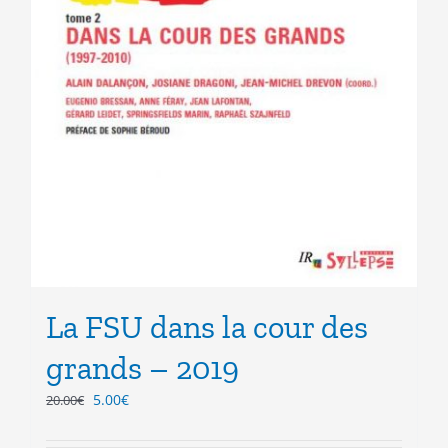
La FSU dans la cour des
grands – 2019
Le
Le
5.00
€
20.00
€
prix
prix
initial
actuel